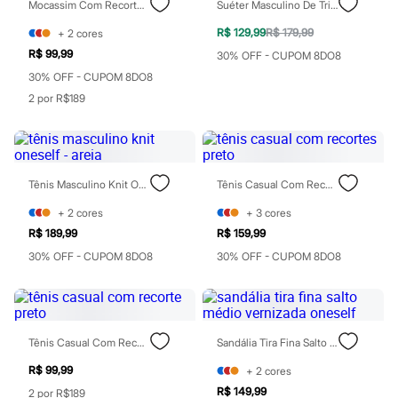
Mocassim Com Recorte Oneself Preto
Suéter Masculino De Tricot Preto
Jeans
Moda esportiva
R$ 129,99
R$ 179,99
+
2
cores
Shorts e Bermudas
R$ 99,99
Todos os produtos
30% OFF - CUPOM 8DO8
Infantil
30% OFF - CUPOM 8DO8
Em alta
2 por R$189
Arrumadinho para os meninos
Romântico para as meninas
Inverno
Novidades
Roupas menina
0 a 24 meses
Tênis Masculino Knit Oneself - Areia
Tênis Casual Com Recortes Preto
1 a 5 anos
+
2
cores
+
3
cores
4 a 12 anos
10 a 16 anos
R$ 189,99
R$ 159,99
Roupas menino
30% OFF - CUPOM 8DO8
30% OFF - CUPOM 8DO8
0 a 24 meses
1 a 5 anos
4 a 12 anos
10 a 16 anos
Acessórios
Tênis Casual Com Recorte Preto
Sandália Tira Fina Salto Médio Vernizada Oneself
Recém-nascido
Bolsas e Mochilas
R$ 99,99
+
2
cores
Chapéus
Calçados
R$ 149,99
2 por R$189