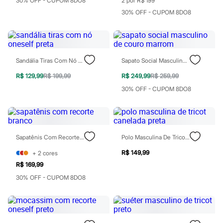
30% OFF - CUPOM 8DO8
2 por R$ 199
Relógios
Calçados
30% OFF - CUPOM 8DO8
Botas
Chinelos
Sapatos
Sandálias e Papetes
Tênis
Sandália Tiras Com Nó Oneself Preta
Sapato Social Masculino De Couro Marrom
Moda esportiva
Acessórios
R$ 129,99
R$ 199,99
R$ 249,99
R$ 259,99
Bermudas
30% OFF - CUPOM 8DO8
Camisetas
Calças
Calçados
Regatas
Moda íntima
Sapatênis Com Recorte Branco
Polo Masculina De Tricot Canelada Preta
Cuecas
Meias
R$ 149,99
+
2
cores
Pijamas
Moda praia
R$ 169,99
Personagens
30% OFF - CUPOM 8DO8
Plus size
Blusas e Camisetas
Calças
Camisas
Casacos e Jaquetas