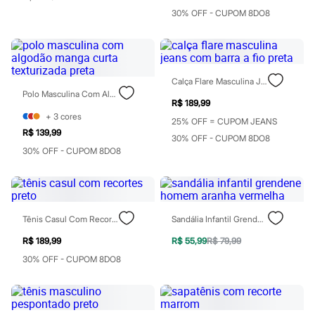
Botas
30% OFF - CUPOM 8DO8
Chinelos
Pantufas
Rasteirinhas
Sandálias
Tênis
Calça Flare Masculina Jeans Com Barra A Fio Preta
Diversão
Polo Masculina Com Algodão Manga Curta Texturizada Preta
Marcas
R$ 189,99
Baby Club
+
3
cores
Fifteen
25% OFF = CUPOM JEANS
R$ 139,99
Miss Fifteen
30% OFF - CUPOM 8DO8
Palomino
30% OFF - CUPOM 8DO8
Moda íntima
Calcinhas
Cuecas
Meias
Pijamas
Tênis Casul Com Recortes Preto
Sandália Infantil Grendene Homem Aranha Vermelha
Moda praia
Biquínis e Maiôs
R$ 189,99
R$ 55,99
R$ 79,99
Blusas de proteção
30% OFF - CUPOM 8DO8
Sungas
Personagens
Bluey
Disney
Hello Kitty