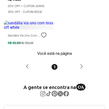
Maquiagens
25% OFF = CUPOM JEANS
Base
30% OFF - CUPOM 8DO8
Batom
Blush
Corretivo
Gloss
Pó facial
Sombras
Sandália Via Uno Com Tiras Off White
Al Wataniah
Banderas
R$ 69,99
R$ 159,99
Beleza C&A
Boca Rosa
Você está na página
Bruna Tavares
Carolina Herrera
Ciclo
1
Fran by Franciny Ehlke
Jean Paul Gaultier
Lancôme
Mari Maria
A gente se encontra na
Mascavo
Niina Secrets
Océane
Payot
Rabanne