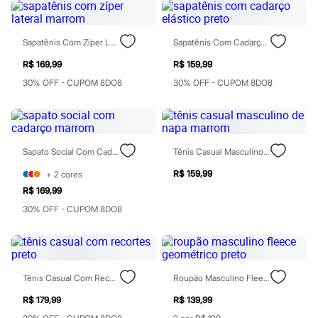
Calças
Casacos e Jaquetas
Jeans
Moda esportiva
Sapatênis Com Zíper Lateral Marrom
Sapatênis Com Cadarço Elástico Preto
Shorts e Saias
R$ 169,99
R$ 159,99
Vestidos
Masculino
30% OFF - CUPOM 8DO8
30% OFF - CUPOM 8DO8
Em alta
Dia dos Pais
Inverno
Novidades
Roupas
Sapato Social Com Cadarço Marrom
Tênis Casual Masculino De Napa Marrom
Bermudas
Camisas
R$ 159,99
+
2
cores
Calças
R$ 169,99
Camisetas e Regatas
Casacos e Jaquetas
30% OFF - CUPOM 8DO8
Jeans
Polos
Acessórios
Bolsas e Mochilas
Chapéus e Bonés
Tênis Casual Com Recortes Preto
Roupão Masculino Fleece Geométrico Preto
Cintos
Carteiras
R$ 179,99
R$ 139,99
Óculos