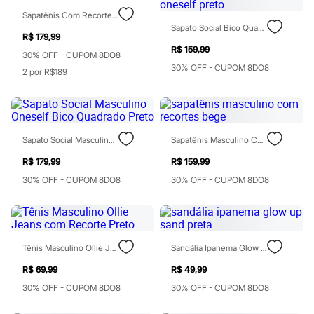
City
Clock House
Sapatênis Com Recortes E Ziper Branco
Mindset
Sapato Social Bico Quadrado Com Cadarço Oneself Preto
R$ 179,99
Sawary
R$ 159,99
Yessica
30% OFF - CUPOM 8DO8
Moda esportiva
30% OFF - CUPOM 8DO8
2 por R$189
Acessórios
Blusas
Calçados
Leggings
Shorts e Bermudas
Sapato Social Masculino Oneself Bico Quadrado Preto
Sapatênis Masculino Com Recortes Bege
Tops
Moda íntima
R$ 179,99
R$ 159,99
Calcinhas
Cintas e Modeladores
30% OFF - CUPOM 8DO8
30% OFF - CUPOM 8DO8
Meias
Pijamas
Sutiãs e Tops
Moda praia
Biquínis
Tênis Masculino Ollie Jeans Com Recorte Preto
Sandália Ipanema Glow Up Sand Preta
Maiôs
Saídas de praia
R$ 69,99
R$ 49,99
Personagens
30% OFF - CUPOM 8DO8
30% OFF - CUPOM 8DO8
Plus size
Blusas e Camisetas