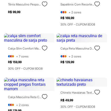
Homem Aranha
Tênis Masculino Pespontado Preto
Sapatênis Com Recorte Marrom
Minecraft
Naruto
R$ 99,99
+
2
cores
Patrulha Canina
R$ 169,99
Sonic
30% OFF - CUPOM 8DO8
Stitch
Beleza
Kits
Perfumes árabes
Novidades
Cabelos
Calça Slim Comfort Masculina De Sarja Preto
Calça Reta Masculina De Sarja Preta
Condicionador
+
7
cores
+
2
cores
Escovas e Pentes
Finalizadores
R$ 159,99
R$ 129,99
Shampoo
30% OFF - CUPOM 8DO8
Tratamento
Cuidados com o corpo
Hidratante
Protetor solar
Tratamento
Cuidados com o rosto
Chinelo Havaianas Texturizado Preto
Esfoliante
Calça Masculina Reta Cropped Pregas Frontais Marrom
R$ 49,99
Hidratante
+
2
cores
Protetor solar
30% OFF - CUPOM 8DO8
Tônicos
R$ 179,99