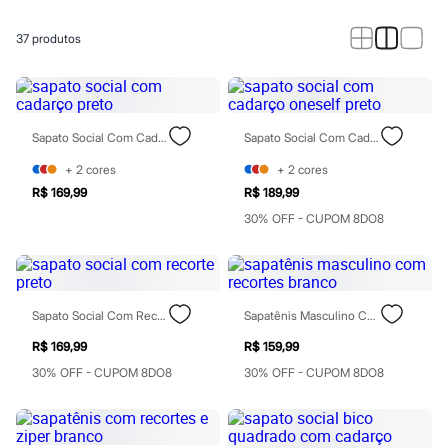
Roupas
Blusas e Camisetas
Básicos
37
produtos
Calças
Casacos e Jaquetas
Jeans
Macacões
Saias
Sapato Social Com Cadarço Preto
Sapato Social Com Cadarço Oneself Preto
Shorts e Bermudas
Vestidos
+
2
cores
+
2
cores
Acessórios
R$ 169,99
R$ 189,99
Bolsas
Bonés e Chapéus
30% OFF - CUPOM 8DO8
Bijoux
Cintos
Óculos
Relógios
Calçados
Sapato Social Com Recorte Preto
Sapatênis Masculino Com Recortes Branco
Botas
Chinelos
R$ 169,99
R$ 159,99
Rasteirinhas
30% OFF - CUPOM 8DO8
30% OFF - CUPOM 8DO8
Sandálias
Sapatilhas
Tênis
Marcas