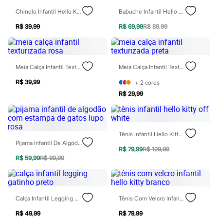
Óculos
Chinelo Infantil Hello Kitty Com Elástico Ipanema Rosa
Babuche Infantil Hello Kitty Rosa
Relógios
Calçados
R$ 39,99
R$ 69,99
R$ 89,99
Botas
Chinelos
Sapatos
Sandálias e Papetes
Tênis
Meia Calça Infantil Texturizada Rosa
Meia Calça Infantil Texturizada Preta
Moda esportiva
Acessórios
R$ 39,99
+
2
cores
Bermudas
R$ 29,99
Camisetas
Calças
Calçados
Regatas
Tênis Infantil Hello Kitty Off White
Moda íntima
Pijama Infantil De Algodão Com Estampa De Gatos Lupo Rosa
Cuecas
R$ 79,99
R$ 129,99
Meias
R$ 59,99
R$ 99,99
Pijamas
Moda praia
Personagens
Plus size
Blusas e Camisetas
Calça Infantil Legging Gatinho Preto
Tênis Com Velcro Infantil Hello Kitty Branco
Calças
Camisas
R$ 49,99
R$ 79,99