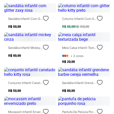
Casacos e Jaquetas
Jeans
Moda esportiva
Shorts e Bermudas
Sandália Infantil Com Glitter Zaxy Rosa
Coturno Infantil Com Glitter Hello Kitty Preto
Todos os produtos
Infantil
R$ 59,99
R$ 69,99
R$ 109,99
Em alta
Arrumadinho para os meninos
Romântico para as meninas
Inverno
Sandália Infantil Mickey Cinza
Meia Calça Infantil Texturizada Bege
Novidades
Roupas menina
R$ 69,99
+
2
cores
0 a 24 meses
1 a 5 anos
R$ 29,99
4 a 12 anos
10 a 16 anos
Roupas menino
0 a 24 meses
Conjunto Infantil Canelado Hello Kitty Rosa
Sandália Infantil Grendene Barbie Cereja Vermelha
1 a 5 anos
4 a 12 anos
R$ 59,99
R$ 89,99
10 a 16 anos
Acessórios
Recém-nascido
Bolsas e Mochilas
Mocassim Infantil Envernizado Preto
Pantufa De Pelúcia Porquinho Rosa
Chapéus