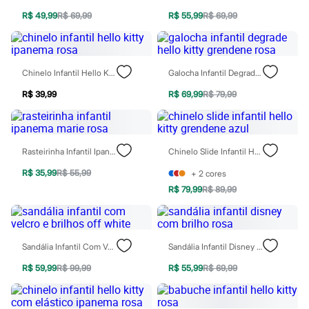
Blusas e Camisetas
Calças
R$ 49,99
R$ 69,99
R$ 55,99
R$ 69,99
Casacos e Jaquetas
Jeans
Moda esportiva
Shorts e Saias
Chinelo Infantil Hello Kitty Ipanema Rosa
Galocha Infantil Degrade Hello Kitty Grendene Rosa
Vestidos
Masculino
R$ 39,99
R$ 69,99
R$ 79,99
Em alta
Dia dos Pais
Inverno
Novidades
Rasteirinha Infantil Ipanema Marie Rosa
Chinelo Slide Infantil Hello Kitty Grendene Azul
Roupas
Bermudas
R$ 35,99
R$ 55,99
+
2
cores
Camisas
Calças
R$ 79,99
R$ 89,99
Camisetas e Regatas
Casacos e Jaquetas
Jeans
Polos
Sandália Infantil Com Velcro E Brilhos Off White
Sandália Infantil Disney Com Brilho Rosa
Acessórios
Bolsas e Mochilas
R$ 59,99
R$ 99,99
R$ 55,99
R$ 69,99
Chapéus e Bonés
Cintos
Carteiras