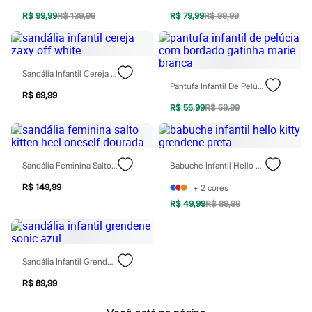
Calçados
R$ 99,99
R$ 139,99
R$ 79,99
R$ 99,99
Botas
Chinelos
Pantufas
Rasteirinhas
Sandálias
Sandália Infantil Cereja Zaxy Off White
Tênis
Pantufa Infantil De Pelúcia Com Bordado Gatinha Marie Branca
Diversão
R$ 69,99
Marcas
R$ 55,99
R$ 59,99
Baby Club
Fifteen
Miss Fifteen
Palomino
Sandália Feminina Salto Kitten Heel Oneself Dourada
Babuche Infantil Hello Kitty Grendene Preta
Moda íntima
Calcinhas
R$ 149,99
+
2
cores
Cuecas
R$ 49,99
R$ 89,99
Meias
Pijamas
Moda praia
Biquínis e Maiôs
Blusas de proteção
Sandália Infantil Grendene Sonic Azul
Sungas
Personagens
R$ 89,99
Bluey
Disney