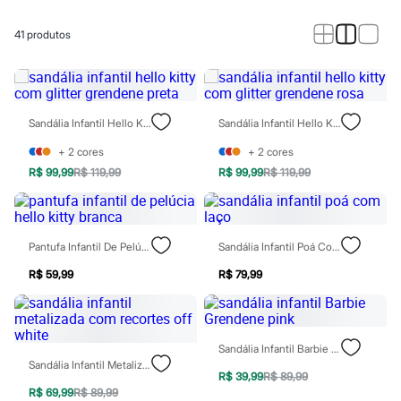
Novidades
Roupas
Blusas e Camisetas
41
produtos
Básicos
Calças
Casacos e Jaquetas
Jeans
Macacões
Sandália Infantil Hello Kitty Com Glitter Grendene Preta
Sandália Infantil Hello Kitty Com Glitter Grendene Rosa
Saias
Shorts e Bermudas
+
2
cores
+
2
cores
Vestidos
R$ 99,99
R$ 119,99
R$ 99,99
R$ 119,99
Acessórios
Bolsas
Bonés e Chapéus
Bijoux
Cintos
Pantufa Infantil De Pelúcia Hello Kitty Branca
Sandália Infantil Poá Com Laço
Óculos
Relógios
R$ 59,99
R$ 79,99
Calçados
Botas
Chinelos
Rasteirinhas
Sandália Infantil Barbie Grendene Pink
Sandálias
Sandália Infantil Metalizada Com Recortes Off White
Sapatilhas
R$ 39,99
R$ 89,99
Tênis
R$ 69,99
R$ 89,99