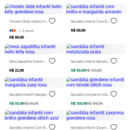
Marcas
City
Clock House
Mindset
Chinelo Slide Infantil Hello Kitty Grendene Rosa
Sandália Infantil Com Brilho E Margarida Amarelo
Sawary
Yessica
R$ 59,99
+
2
cores
Moda esportiva
Acessórios
R$ 89,99
Blusas
Calçados
Leggings
Shorts e Bermudas
Meia Sapatilha Infantil Hello Kitty Rosa
Sandália Infantil Metalizada Prata
Tops
Moda íntima
R$ 22,99
R$ 59,99
R$ 109,99
Calcinhas
Cintas e Modeladores
Meias
Pijamas
Sandália Infantil Margarida Zaxy Rosa
Sandália Grendene Infantil Com Brinde Stitch Rosa
Sutiãs e Tops
Moda praia
R$ 55,99
R$ 59,99
R$ 159,99
R$ 199,99
Biquínis
Maiôs
Saídas de praia
Personagens
Plus size
Sandália Infantil Com Brilho Grendene Stitch Azul
Sandália Infantil Zaxynina Grendene Rosa