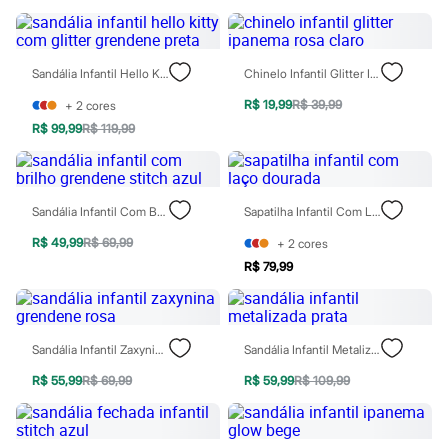
Sawary
Yessica
Moda esportiva
Acessórios
Sandália Infantil Hello Kitty Com Glitter Grendene Preta
Chinelo Infantil Glitter Ipanema Rosa Claro
Blusas
Calçados
R$ 19,99
R$ 39,99
+
2
cores
Leggings
Shorts e Bermudas
R$ 99,99
R$ 119,99
Tops
Moda íntima
Calcinhas
Cintas e Modeladores
Sandália Infantil Com Brilho Grendene Stitch Azul
Sapatilha Infantil Com Laço Dourada
Meias
Pijamas
R$ 49,99
R$ 69,99
+
2
cores
Sutiãs e Tops
R$ 79,99
Moda praia
Biquínis
Maiôs
Saídas de praia
Personagens
Sandália Infantil Zaxynina Grendene Rosa
Sandália Infantil Metalizada Prata
Plus size
Blusas e Camisetas
R$ 55,99
R$ 69,99
R$ 59,99
R$ 109,99
Calças
Casacos e Jaquetas
Jeans