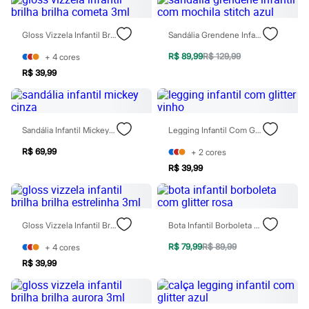
Rasteirinhas
Sandálias
Tênis
Gloss Vizzela Infantil Brilha Brilha Cometa 3ml
Sandália Grendene Infantil Com Mochila Stitch Azul
Diversão
R$ 89,99
R$ 129,99
Marcas
+
4
cores
Baby Club
R$ 39,99
Fifteen
Miss Fifteen
Palomino
Moda íntima
Sandália Infantil Mickey Cinza
Legging Infantil Com Glitter Vinho
Calcinhas
Cuecas
R$ 69,99
+
2
cores
Meias
R$ 39,99
Pijamas
Moda praia
Biquínis e Maiôs
Blusas de proteção
Sungas
Gloss Vizzela Infantil Brilha Brilha Estrelinha 3ml
Bota Infantil Borboleta Com Glitter Rosa
Personagens
Bluey
R$ 79,99
R$ 89,99
+
4
cores
Disney
R$ 39,99
Hello Kitty
Homem Aranha
Minecraft
Naruto