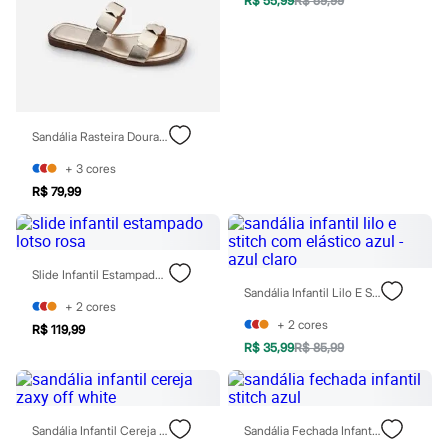
R$ 55,99
R$ 59,99
Chinelos
Sapatos
Sandálias e Papetes
Tênis
Moda esportiva
Acessórios
Bermudas
Camisetas
Sandália Rasteira Dourada
Calças
Calçados
+
3
cores
Regatas
R$ 79,99
Moda íntima
Cuecas
Meias
Pijamas
Slide Infantil Estampado Lotso Rosa
Moda praia
Sandália Infantil Lilo E Stitch Com Elástico Azul - Azul Claro
Personagens
+
2
cores
Plus size
+
2
cores
R$ 119,99
Blusas e Camisetas
R$ 35,99
R$ 85,99
Calças
Camisas
Casacos e Jaquetas
Jeans
Moda esportiva
Sandália Infantil Cereja Zaxy Off White
Sandália Fechada Infantil Stitch Azul
Shorts e Bermudas