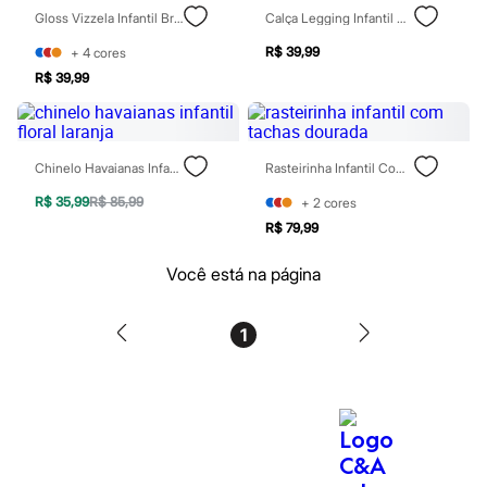
Patrulha Canina
Gloss Vizzela Infantil Brilha Brilha Aurora 3ml
Calça Legging Infantil Com Glitter Azul
Sonic
R$ 39,99
Stitch
+
4
cores
Beleza
R$ 39,99
Kits
Perfumes árabes
Novidades
Cabelos
Chinelo Havaianas Infantil Floral Laranja
Rasteirinha Infantil Com Tachas Dourada
Condicionador
Escovas e Pentes
R$ 35,99
R$ 85,99
+
2
cores
Finalizadores
R$ 79,99
Shampoo
Tratamento
Cuidados com o corpo
Você está na página
Hidratante
Protetor solar
Tratamento
1
Cuidados com o rosto
Esfoliante
Hidratante
Protetor solar
Tônicos
Maquiagens
Base
Batom