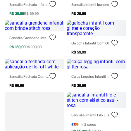
Moda esportiva
Sandália Fechada Infantil Stitch Azul
Sandália Infantil Ipanema Glow Bege
Shorts e Saias
Vestidos
R$ 39,99
R$ 69,99
R$ 29,99
Masculino
Em alta
Dia dos Pais
Inverno
Sandália Grendene Infantil Com Brinde Stitch Rosa
Novidades
Galocha Infantil Com Glitter E Coração Transparente
Roupas
R$ 159,99
R$ 199,99
Bermudas
R$ 59,99
Camisas
Calças
Camisetas e Regatas
Casacos e Jaquetas
Jeans
Sandália Fechada Com Aplicação De Flor Off White
Calça Legging Infantil Com Glitter Rosa
Polos
Acessórios
R$ 99,99
R$ 39,99
Bolsas e Mochilas
Chapéus e Bonés
Cintos
Carteiras
Óculos
Sandália Infantil Lilo E Stitch Com Elástico Azul - Rosa
Relógios
Calçados
+
2
cores
Botas