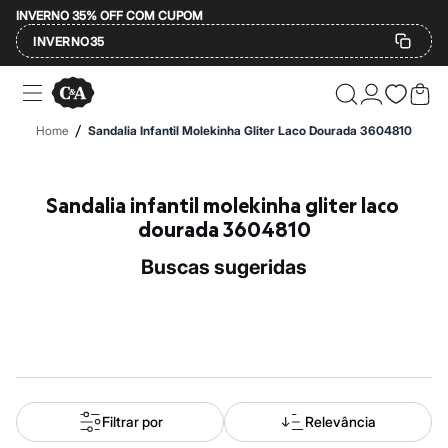
INVERNO 35% OFF COM CUPOM
INVERNO35
Ofertas
Compre por Departamento
Feminino
/
Home
Sandalia Infantil Molekinha Gliter Laco Dourada 3604810
Masculino
Infantil
Calçados
Mindse7
Sandalia infantil molekinha gliter laco 
Plus Size
dourada 3604810
Até 20% off
Até 40% off
buscas sugeridas
Até 60% off
A partir de 60% off
Feminino
Em alta
Inverno
Alfaiataria
Novidades
Roupas
Blusas e Camisetas
Filtrar por
Relevância
Básicos