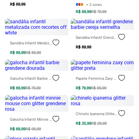
Todos os produtos
R$ 69,99
+
2
cores
Infantil
R$ 69,99
R$ 79,99
Em alta
Arrumadinho para os meninos
Romântico para as meninas
Inverno
Novidades
Sandália Infantil Grendene Barbie Cereja Vermelha
Roupas menina
Sandália Infantil Metalizada Com Recortes Off White
R$ 89,99
0 a 24 meses
R$ 69,99
R$ 89,99
1 a 5 anos
4 a 12 anos
10 a 16 anos
Roupas menino
0 a 24 meses
Galocha Infantil Barbie Grendene Dourada
Papete Feminina Zaxy Com Glitter Preta
1 a 5 anos
4 a 12 anos
R$ 69,99
R$ 79,99
R$ 79,99
R$ 99,99
10 a 16 anos
Acessórios
Recém-nascido
Bolsas e Mochilas
Chinelo Ipanema Glitter Rosa
Chapéus
Galocha Infantil Minnie Mouse Com Glitter Grendene Rosa
Calçados
R$ 25,99
R$ 29,99
Botas
R$ 69,99
R$ 99,99
Chinelos
Pantufas