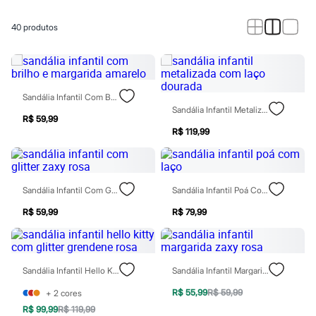
Calças
Casacos e Jaquetas
Jeans
40
produtos
Macacões
Saias
Shorts e Bermudas
Vestidos
Acessórios
Sandália Infantil Com Brilho E Margarida Amarelo
Bolsas
Sandália Infantil Metalizada Com Laço Dourada
Bonés e Chapéus
R$ 59,99
Bijoux
R$ 119,99
Cintos
Óculos
Relógios
Calçados
Sandália Infantil Com Glitter Zaxy Rosa
Sandália Infantil Poá Com Laço
Botas
Chinelos
R$ 59,99
R$ 79,99
Rasteirinhas
Sandálias
Sapatilhas
Tênis
Marcas
Sandália Infantil Hello Kitty Com Glitter Grendene Rosa
Sandália Infantil Margarida Zaxy Rosa
City
Clock House
R$ 55,99
R$ 59,99
+
2
cores
Mindset
R$ 99,99
R$ 119,99