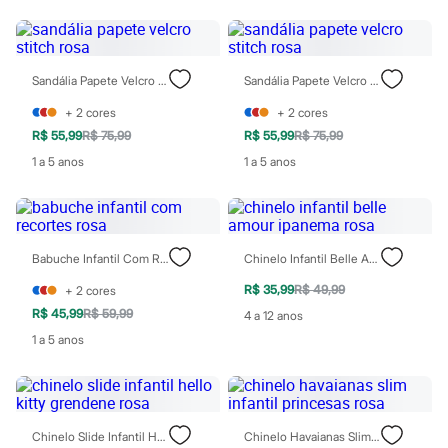
Infantil
Em alta
Arrumadinho para os meninos
Romântico para as meninas
Sandália Papete Velcro Stitch Rosa
Sandália Papete Velcro Stitch Rosa
Inverno
Novidades
+
2
cores
+
2
cores
Roupas menina
R$ 55,99
R$ 75,99
R$ 55,99
R$ 75,99
0 a 24 meses
1 a 5 anos
1 a 5 anos
1 a 5 anos
4 a 12 anos
10 a 16 anos
Roupas menino
0 a 24 meses
1 a 5 anos
Babuche Infantil Com Recortes Rosa
Chinelo Infantil Belle Amour Ipanema Rosa
4 a 12 anos
10 a 16 anos
R$ 35,99
R$ 49,99
+
2
cores
Acessórios
R$ 45,99
R$ 59,99
4 a 12 anos
Recém-nascido
Bolsas e Mochilas
1 a 5 anos
Chapéus
Calçados
Botas
Chinelos
Pantufas
Chinelo Slide Infantil Hello Kitty Grendene Rosa
Chinelo Havaianas Slim Infantil Princesas Rosa
Rasteirinhas