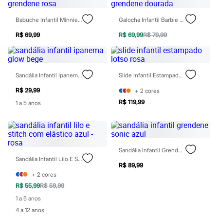
Sapatos
Sandálias e Papetes
Babuche Infantil Minnie Grendene Rosa
Galocha Infantil Barbie Grendene Dourada
Tênis
Moda esportiva
R$ 69,99
R$ 69,99
R$ 79,99
Acessórios
Bermudas
Camisetas
Calças
Calçados
Sandália Infantil Ipanema Glow Bege
Slide Infantil Estampado Lotso Rosa
Regatas
R$ 29,99
+
2
cores
Moda íntima
Cuecas
R$ 119,99
1 a 5 anos
Meias
Pijamas
Moda praia
Personagens
Plus size
Sandália Infantil Grendene Sonic Azul
Blusas e Camisetas
Sandália Infantil Lilo E Stitch Com Elástico Azul - Rosa
Calças
R$ 89,99
Camisas
+
2
cores
Casacos e Jaquetas
R$ 55,99
R$ 59,99
Jeans
Moda esportiva
1 a 5 anos
Shorts e Bermudas
4 a 12 anos
Todos os produtos