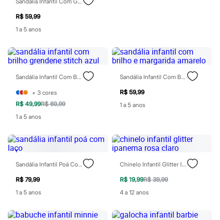
Sandália Infantil Com Glitter Zaxy Rosa
Moda esportiva
Shorts e Saias
R$ 59,99
Vestidos
1 a 5 anos
Masculino
Em alta
Inverno
Novidades
Roupas
Bermudas
Sandália Infantil Com Brilho Grendene Stitch Azul
Sandália Infantil Com Brilho E Margarida Amarelo
Camisas
R$ 59,99
Calças
+
3
cores
Camisetas e Regatas
R$ 49,99
R$ 69,99
1 a 5 anos
Casacos e Jaquetas
1 a 5 anos
Jeans
Polos
Acessórios
Bolsas e Mochilas
Chapéus e Bonés
Cintos
Sandália Infantil Poá Com Laço
Chinelo Infantil Glitter Ipanema Rosa Claro
Carteiras
R$ 79,99
R$ 19,99
R$ 39,99
Óculos
Relógios
1 a 5 anos
4 a 12 anos
Calçados
Botas
Chinelos