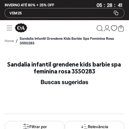
:
:
05
28
INVERNO ATÉ 60% + 25% OFF
40
VEM25
Ofertas
Compre por Departamento
Feminino
Sandalia Infantil Grendene Kids Barbie Spa Feminina Rosa
/
Home
Masculino
3550283
Infantil
Calçados
Mindse7
Sandalia infantil grendene kids barbie spa 
Plus Size
Até 20% off
feminina rosa 3550283
Até 40% off
Até 60% off
buscas sugeridas
A partir de 60% off
Feminino
Em alta
Inverno
Alfaiataria
Novidades
Roupas
Blusas e Camisetas
Básicos
Filtrar por
Relevância