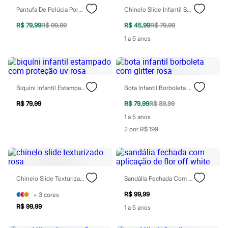
Blush
Corretivo
Pantufa De Pelúcia Porquinho Rosa
Chinelo Slide Infantil Spot Zaxy Com Estrelas Rosa
Gloss
R$ 79,99
R$ 99,99
R$ 45,99
R$ 79,99
Pó facial
Sombras
1 a 5 anos
Al Wataniah
Banderas
Beleza C&A
Boca Rosa
Bruna Tavares
Biquíni Infantil Estampado Com Proteção Uv Rosa
Bota Infantil Borboleta Com Glitter Rosa
Carolina Herrera
Ciclo
R$ 79,99
R$ 79,99
R$ 89,99
Fran by Franciny Ehlke
1 a 5 anos
Jean Paul Gaultier
Lancôme
2 por R$ 199
Mari Maria
Mascavo
Niina Secrets
Océane
Payot
Chinelo Slide Texturizado Rosa
Sandália Fechada Com Aplicação De Flor Off White
Rabanne
Real Techniques
R$ 99,99
+
3
cores
Vizzela
R$ 99,99
1 a 5 anos
Vult
Perfumes