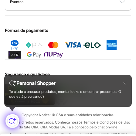
Minha C&A
Eventos
Masculino
Ouvidoria / Relatórios
Privacidade
Todos os produtos
Nossas lojas
Especial Dia dos Pais
Cupons de desconto
Configuração de cookies
Educação financeira
Jeans
New Jeans
Nossas lojas plus size
Cartão presente
Minha privacidade
Sustentabilidade
Texturas
Sobre o cartão presente
Central de ética
Feminino
Formas de pagamento
Calças
Camisas
Jaquetas
Plus size
Saias
Shorts e Bermudas
Vestidos e Macacões
Infantil
Segurança e qualidade
Blusas e Camisas
Personal Shopper
Calças
Jaquetas
Te ajudo a procurar produtos, montar looks e encontrar presentes. O
Saias
que está precisando?
Shorts e Bermudas
Vestidos e Macacões
Masculino
Copyright Notice: © C&A e suas entidades relacionadas.
Bermudas
Todos os direitos reservados. Conheça nossos Termos e Condições de Uso
Calças
do Site C&A. C&A Modas SA. Fale conosco pelo chat on-line
Camisas
Jaquetas
Alameda Araguaia, 1222, Alphaville - Barueri - SP Cep: 06455-000 CNPJ