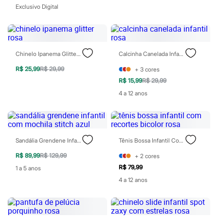
Patrulha Canina
Exclusivo Digital
Sonic
Stitch
Beleza
Kits
Perfumes árabes
Novidades
Chinelo Ipanema Glitter Rosa
Calcinha Canelada Infantil Rosa
Cabelos
R$ 25,99
R$ 29,99
Condicionador
+
3
cores
Escovas e Pentes
R$ 15,99
R$ 29,99
Finalizadores
4 a 12 anos
Shampoo
Tratamento
Cuidados com o corpo
Hidratante
Protetor solar
Tratamento
Sandália Grendene Infantil Com Mochila Stitch Azul
Tênis Bossa Infantil Com Recortes Bicolor Rosa
Cuidados com o rosto
R$ 89,99
R$ 129,99
+
2
cores
Esfoliante
Hidratante
R$ 79,99
1 a 5 anos
Protetor solar
4 a 12 anos
Tônicos
Maquiagens
Base
Batom