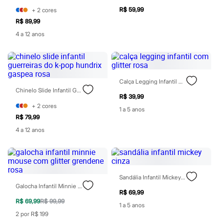
Sandálias
R$ 59,99
+
2
cores
Tênis
R$ 89,99
Diversão
Marcas
4 a 12 anos
Baby Club
Fifteen
Miss Fifteen
Palomino
Moda íntima
Calça Legging Infantil Com Glitter Rosa
Calcinhas
Chinelo Slide Infantil Guerreiras Do K-Pop Hundrix Gaspea Rosa
Cuecas
R$ 39,99
Meias
+
2
cores
1 a 5 anos
Pijamas
R$ 79,99
Moda praia
4 a 12 anos
Biquínis e Maiôs
Blusas de proteção
Sungas
Personagens
Bluey
Disney
Sandália Infantil Mickey Cinza
Hello Kitty
Galocha Infantil Minnie Mouse Com Glitter Grendene Rosa
Homem Aranha
R$ 69,99
Minecraft
R$ 69,99
R$ 99,99
1 a 5 anos
Naruto
2 por R$ 199