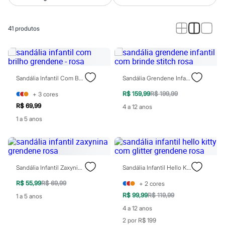
Calças
Casacos e Jaquetas
Jeans
41
produtos
Macacões
Saias
Shorts e Bermudas
Vestidos
Acessórios
Bolsas
Sandália Infantil Com Brilho Grendene - Rosa
Sandália Grendene Infantil Com Brinde Stitch Rosa
Bonés e Chapéus
Bijoux
R$ 159,99
R$ 199,99
+
3
cores
Cintos
R$ 69,99
4 a 12 anos
Óculos
1 a 5 anos
Relógios
Calçados
Botas
Chinelos
Rasteirinhas
Sandálias
Sandália Infantil Zaxynina Grendene Rosa
Sandália Infantil Hello Kitty Com Glitter Grendene Rosa
Sapatilhas
Tênis
R$ 55,99
R$ 69,99
+
2
cores
Marcas
R$ 99,99
R$ 119,99
1 a 5 anos
City
4 a 12 anos
Clock House
Mindset
2 por R$ 199