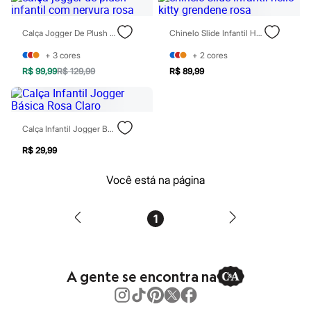
Patrulha Canina
Sonic
Calça Jogger De Plush Infantil Com Nervura Rosa
Chinelo Slide Infantil Hello Kitty Grendene Rosa
Stitch
Beleza
+
3
cores
+
2
cores
Kits
Perfumes árabes
R$ 99,99
R$ 129,99
R$ 89,99
Novidades
Cabelos
Condicionador
Escovas e Pentes
Calça Infantil Jogger Básica Rosa Claro
Finalizadores
Shampoo
R$ 29,99
Tratamento
Cuidados com o corpo
Você está na página
Hidratante
Protetor solar
Tratamento
1
Cuidados com o rosto
Esfoliante
Hidratante
Protetor solar
Tônicos
A gente se encontra na
Maquiagens
Base
Batom