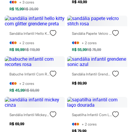
Chinelos
R$ 49,99
+
3
cores
Sapatos
R$ 15,99
R$ 29,99
Sandálias e Papetes
Tênis
Moda esportiva
Acessórios
Sandália Infantil Hello Kitty Com Glitter Grendene Preta
Sandália Papete Velcro Stitch Rosa
Bermudas
Camisetas
+
2
cores
+
2
cores
Calças
Calçados
R$ 99,99
R$ 119,99
R$ 55,99
R$ 75,99
Regatas
Moda íntima
Cuecas
Meias
Babuche Infantil Com Recortes Rosa
Sandália Infantil Grendene Sonic Azul
Pijamas
Moda praia
R$ 89,99
+
2
cores
Personagens
R$ 45,99
R$ 59,99
Plus size
Blusas e Camisetas
Calças
Camisas
Casacos e Jaquetas
Sandália Infantil Mickey Cinza
Sapatilha Infantil Com Laço Dourada
Jeans
Moda esportiva
R$ 69,99
+
2
cores
Shorts e Bermudas
R$ 79,99