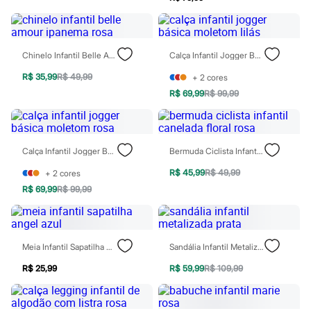
Todos os produtos
Infantil
Em alta
Arrumadinho para os meninos
Chinelo Infantil Belle Amour Ipanema Rosa
Calça Infantil Jogger Básica Moletom Lilás
Romântico para as meninas
Inverno
R$ 35,99
R$ 49,99
+
2
cores
Novidades
Roupas menina
R$ 69,99
R$ 99,99
0 a 24 meses
1 a 5 anos
4 a 12 anos
10 a 16 anos
Calça Infantil Jogger Básica Moletom Rosa
Bermuda Ciclista Infantil Canelada Floral Rosa
Roupas menino
0 a 24 meses
R$ 45,99
R$ 49,99
+
2
cores
1 a 5 anos
R$ 69,99
R$ 99,99
4 a 12 anos
10 a 16 anos
Acessórios
Recém-nascido
Bolsas e Mochilas
Meia Infantil Sapatilha Angel Azul
Sandália Infantil Metalizada Prata
Chapéus
Calçados
R$ 25,99
R$ 59,99
R$ 109,99
Botas
Chinelos
Pantufas