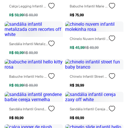
Rasteirinhas
Calça Legging Infantil De Algodão Com Listra Rosa
Babuche Infantil Marie Rosa
Sandálias
Tênis
R$ 59,99
R$ 69,99
R$ 75,99
Diversão
Marcas
Baby Club
Fifteen
Chinelo Nuvem Infantil Molekinha Rosa
Miss Fifteen
Sandália Infantil Metalizada Com Recortes Off White
Palomino
R$ 45,99
R$ 69,99
Moda íntima
R$ 69,99
R$ 89,99
Calcinhas
Cuecas
Meias
Pijamas
Moda praia
Babuche Infantil Hello Kitty Rosa
Chinelo Infantil Street Fun Baby Branco
Biquínis e Maiôs
Blusas de proteção
R$ 69,99
R$ 89,99
R$ 39,99
Sungas
Personagens
Bluey
Disney
Sandália Infantil Grendene Barbie Cereja Vermelha
Sandália Infantil Cereja Zaxy Off White
Hello Kitty
Homem Aranha
R$ 89,99
R$ 69,99
Minecraft
Naruto