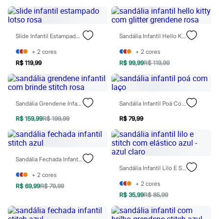
Sawary
Yessica
Moda esportiva
Acessórios
Slide Infantil Estampado Lotso Rosa
Sandália Infantil Hello Kitty Com Glitter Grendene Rosa
Blusas
Calçados
+
2
cores
+
2
cores
Leggings
Shorts e Bermudas
R$ 119,99
R$ 99,99
R$ 119,99
Tops
Moda íntima
Calcinhas
Cintas e Modeladores
Sandália Grendene Infantil Com Brinde Stitch Rosa
Sandália Infantil Poá Com Laço
Meias
Pijamas
R$ 159,99
R$ 199,99
R$ 79,99
Sutiãs e Tops
Moda praia
Biquínis
Maiôs
Sandália Fechada Infantil Stitch Azul
Saídas de praia
Sandália Infantil Lilo E Stitch Com Elástico Azul - Azul Claro
Personagens
+
2
cores
Plus size
+
2
cores
Blusas e Camisetas
R$ 69,99
R$ 79,99
Calças
R$ 35,99
R$ 85,99
Casacos e Jaquetas
Jeans