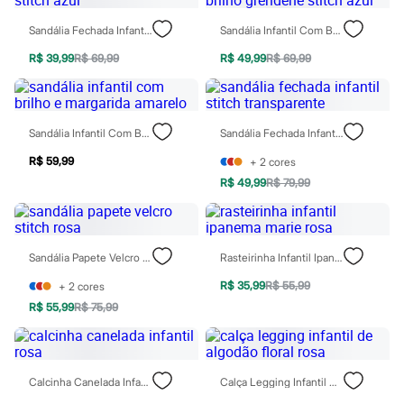
Moda esportiva
Shorts e Saias
Sandália Fechada Infantil Stitch Azul
Sandália Infantil Com Brilho Grendene Stitch Azul
Vestidos
Masculino
R$ 39,99
R$ 69,99
R$ 49,99
R$ 69,99
Em alta
Dia dos Pais
Inverno
Novidades
Sandália Infantil Com Brilho E Margarida Amarelo
Sandália Fechada Infantil Stitch Transparente
Roupas
Bermudas
R$ 59,99
+
2
cores
Camisas
Calças
R$ 49,99
R$ 79,99
Camisetas e Regatas
Casacos e Jaquetas
Jeans
Polos
Sandália Papete Velcro Stitch Rosa
Rasteirinha Infantil Ipanema Marie Rosa
Acessórios
Bolsas e Mochilas
R$ 35,99
R$ 55,99
+
2
cores
Chapéus e Bonés
R$ 55,99
R$ 75,99
Cintos
Carteiras
Óculos
Relógios
Calçados
Calcinha Canelada Infantil Rosa
Calça Legging Infantil De Algodão Floral Rosa
Botas