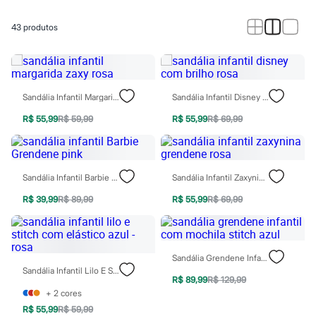
Calças
Casacos e Jaquetas
Jeans
43
produtos
Macacões
Saias
Shorts e Bermudas
Vestidos
Acessórios
Sandália Infantil Margarida Zaxy Rosa
Sandália Infantil Disney Com Brilho Rosa
Bolsas
Bonés e Chapéus
R$ 55,99
R$ 59,99
R$ 55,99
R$ 69,99
Bijoux
Cintos
Óculos
Relógios
Sandália Infantil Barbie Grendene Pink
Sandália Infantil Zaxynina Grendene Rosa
Calçados
Botas
R$ 39,99
R$ 89,99
R$ 55,99
R$ 69,99
Chinelos
Rasteirinhas
Sandálias
Sapatilhas
Tênis
Sandália Grendene Infantil Com Mochila Stitch Azul
Marcas
Sandália Infantil Lilo E Stitch Com Elástico Azul - Rosa
City
R$ 89,99
R$ 129,99
Clock House
+
2
cores
Mindset
R$ 55,99
R$ 59,99