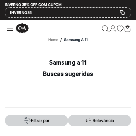
INVERNO 35% OFF COM CUPOM
INVERNO35
Ofertas
Compre por Departamento
Feminino
/
Home
Samsung A 11
Masculino
Infantil
Calçados
Mindse7
Samsung a 11
Plus Size
Até 20% off
buscas sugeridas
Até 40% off
Até 60% off
A partir de 60% off
Feminino
Em alta
Inverno
Alfaiataria
Novidades
Roupas
Filtrar por
Relevância
Blusas e Camisetas
Básicos