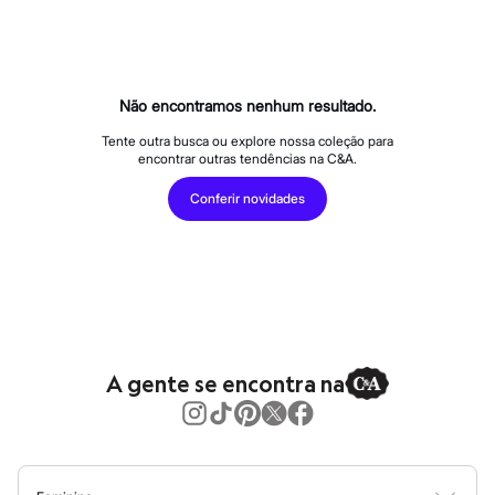
Calças
Casacos e Jaquetas
Jeans
Macacões
Saias
Shorts e Bermudas
Não encontramos nenhum resultado.
Vestidos
Acessórios
Tente outra busca ou explore nossa coleção para
encontrar outras tendências na C&A.
Bolsas
Bonés e Chapéus
Conferir novidades
Bijoux
Cintos
Óculos
Relógios
Calçados
Botas
Chinelos
Rasteirinhas
Sandálias
A gente se encontra na
Sapatilhas
Tênis
Marcas
City
Clock House
Mindset