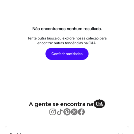
Roupas
Blusas e Camisetas
Básicos
Calças
Casacos e Jaquetas
Jeans
Não encontramos nenhum resultado.
Macacões
Saias
Tente outra busca ou explore nossa coleção para
encontrar outras tendências na C&A.
Shorts e Bermudas
Vestidos
Conferir novidades
Acessórios
Bolsas
Bonés e Chapéus
Bijoux
Cintos
Óculos
Relógios
Calçados
Botas
A gente se encontra na
Chinelos
Rasteirinhas
Sandálias
Sapatilhas
Tênis
Marcas