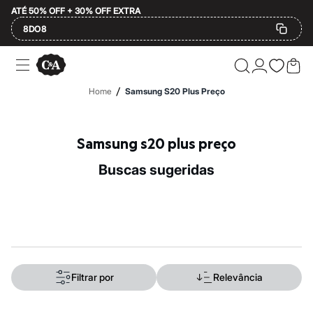
ATÉ 50% OFF + 30% OFF EXTRA
8DO8
Ofertas
Compre por Departamento
Feminino
/
Home
Samsung S20 Plus Preço
Masculino
Infantil
Calçados
Plus Size
Samsung s20 plus preço
2 calçados por R$189
2 peças por R$199
buscas sugeridas
3 lingeries por R$99
3 itens de beleza por R$129
Até 20% off
Até 40% off
Até 60% off
A partir de 60% off
Feminino
Em alta
Inverno
Filtrar por
Relevância
Alfaiataria
Novidades