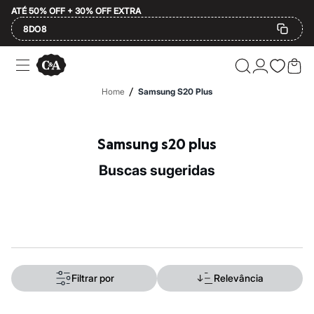
ATÉ 50% OFF + 30% OFF EXTRA
8DO8
Ofertas
Compre por Departamento
Feminino
/
Home
Samsung S20 Plus
Masculino
Infantil
Calçados
Mindse7
Samsung s20 plus
Plus Size
Até 20% off
buscas sugeridas
Até 40% off
Até 60% off
A partir de 60% off
Feminino
Em alta
Inverno
Alfaiataria
Novidades
Roupas
Filtrar por
Relevância
Blusas e Camisetas
Básicos