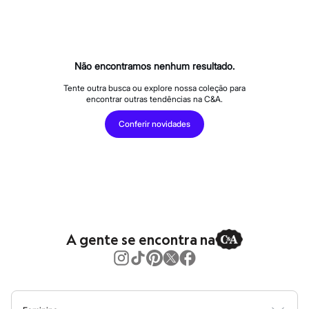
Calças
Casacos e Jaquetas
Jeans
Macacões
Saias
Shorts e Bermudas
Não encontramos nenhum resultado.
Vestidos
Acessórios
Tente outra busca ou explore nossa coleção para
encontrar outras tendências na C&A.
Bolsas
Bonés e Chapéus
Conferir novidades
Bijoux
Cintos
Óculos
Relógios
Calçados
Botas
Chinelos
Rasteirinhas
Sandálias
A gente se encontra na
Sapatilhas
Tênis
Marcas
City
Clock House
Mindset