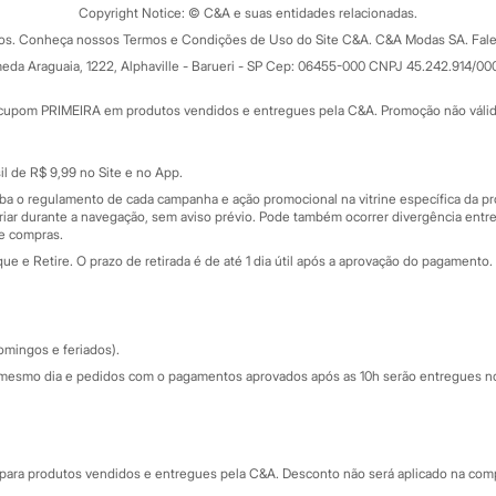
ograma
Copyright Notice: © C&A e suas entidades relacionadas.
Formas de pagamento
dos. Conheça nossos Termos e Condições de Uso do Site C&A. C&A Modas SA. Fale
Todas as vantagens
ay
eda Araguaia, 1222, Alphaville - Barueri - SP Cep: 06455-000 CNPJ 45.242.914/00
Minha C&A
rtão
Cupons de desconto
cupom PRIMEIRA em produtos vendidos e entregues pela C&A. Promoção não válida p
Cartão presente
atórios
Sobre o cartão presente
nceira
l de R$ 9,99 no Site e no App.
de
iba o regulamento de cada campanha e ação promocional na vitrine específica da
iar durante a navegação, sem aviso prévio. Pode também ocorrer divergência entre
de compras.
 e Retire. O prazo de retirada é de até 1 dia útil após a aprovação do pagamento. 
omingos e feriados).
mesmo dia e pedidos com o pagamentos aprovados após as 10h serão entregues no 
Segurança e qualidade
ara produtos vendidos e entregues pela C&A. Desconto não será aplicado na compr