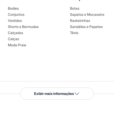
Bodies
Botas
Conjuntos
Sapatos e Mocassins
Vestidos
Rasteirinhas
Shorts e Bermudas
Sandálias e Papetes
Calçados
Tênis
Calças
Moda Praia
Serviços
Exibir mais informações
Tipos de serviços
o C&A
Clique e retire
Trocas e devoluções