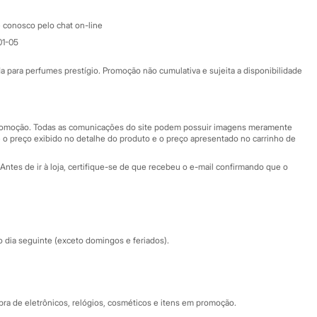
Atendimento
 conosco pelo chat on-line
01-05
Ajuda
Fale conosco
ara perfumes prestígio. Promoção não cumulativa e sujeita a disponibilidade
Nossas lojas
Nossas lojas plus size
Central de ética
 promoção. Todas as comunicações do site podem possuir imagens meramente
 o preço exibido no detalhe do produto e o preço apresentado no carrinho de
Eventos
Antes de ir à loja, certifique-se de que recebeu o e-mail confirmando que o
Especial Dia dos Pais
dia seguinte (exceto domingos e feriados).
a de eletrônicos, relógios, cosméticos e itens em promoção.