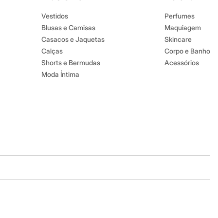
Vestidos
Perfumes
Blusas e Camisas
Maquiagem
Casacos e Jaquetas
Skincare
Calças
Corpo e Banho
Shorts e Bermudas
Acessórios
Moda Íntima
Baixe o app
Google store
Apple store