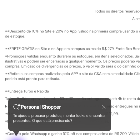
Sapatos
Conheça o pr
Política de privacidade
Sandálias e Papetes
Todos os direitos reserva
Trabalhe conosco
C&A Pay
Tênis
Sobre o C&A P
Alam
Moda esportiva
Sustentabilidade
Acessórios
Solicite seu ca
Mapa do site
Bermudas
**Desconto de 10% no Site e 20% no App, válido na primeira compra usando o 
Governança
Investidores
de estoque.
Camisetas
Ouvidoria / Rel
Calças
Sala de imprensa
Calçados
Educação fina
**FRETE GRÁTIS no Site e no App em compras acima de R$ 279. Frete fixo Brasi
Regatas
Privacidade
Sustentabilida
*Promoções válidas enquanto durarem os estoques, em itens selecionados. Sa
Configuração de cookies
Moda íntima
ilustrativas e podem ser encerradas a qualquer momento. Os preços poderão var
Cuecas
Minha privacidade
compras. Em caso de divergências de preços, o valor válido será o do carrinho 
Meias
**Retire suas compras realizadas pelo APP e site da C&A com a modalidade Clique
Pijamas
pedido está pronto para retirada.
Moda praia
Personagens
**Entrega Turbo e Rápida
Plus size
Blusas e Camisetas
Turbo: Pedidos aprovados entre 10h e 17h, serão entregues em até 4h (exceto d
Calças
Rápida: Pedidos com os pagamentos aprovados até as 10h, serão entregues no 
Personal Shopper
Camisas
*O valor do frete para o turbo é R$ 24,99 e para a rápida é R$ 14,99.
Casacos e Jaquetas
Te ajudo a procurar produtos, montar looks e encontrar
Formas de pagamento
presentes. O que está precisando?
Jeans
*Essa condição ainda não estará disponível em todas as lojas.
Moda esportiva
Shorts e Bermudas
*Compre pelo Whatsapp e ganhe 10% off nas compras acima de R$ 200. Válido p
Todos os produtos