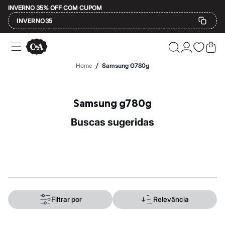
INVERNO 35% OFF COM CUPOM
INVERNO35
Ofertas
Compre por Departamento
Feminino
/
Home
Samsung G780g
Masculino
Infantil
Calçados
Mindse7
Samsung g780g
Plus Size
Até 20% off
buscas sugeridas
Até 40% off
Até 60% off
A partir de 60% off
Feminino
Em alta
Inverno
Alfaiataria
Novidades
Roupas
Filtrar por
Relevância
Blusas e Camisetas
Básicos