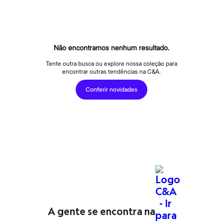
Calças
Casacos e Jaquetas
Jeans
Macacões
Saias
Shorts e Bermudas
Não encontramos nenhum resultado.
Vestidos
Acessórios
Tente outra busca ou explore nossa coleção para
encontrar outras tendências na C&A.
Bolsas
Bonés e Chapéus
Conferir novidades
Bijoux
Cintos
Óculos
Relógios
Calçados
Botas
Chinelos
Rasteirinhas
Sandálias
Sapatilhas
Tênis
Marcas
City
Clock House
A gente se encontra na
Mindset