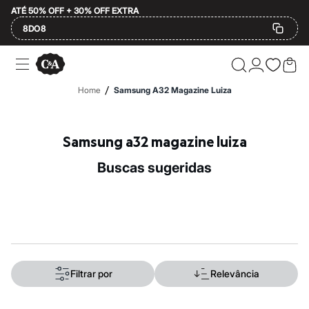
ATÉ 50% OFF + 30% OFF EXTRA
8DO8
Ofertas
Compre por Departamento
Feminino
/
Home
Samsung A32 Magazine Luiza
Masculino
Infantil
Calçados
Mindse7
Samsung a32 magazine luiza
Plus Size
Até 20% off
buscas sugeridas
Até 40% off
Até 60% off
A partir de 60% off
Feminino
Em alta
Inverno
Alfaiataria
Novidades
Roupas
Filtrar por
Relevância
Blusas e Camisetas
Básicos