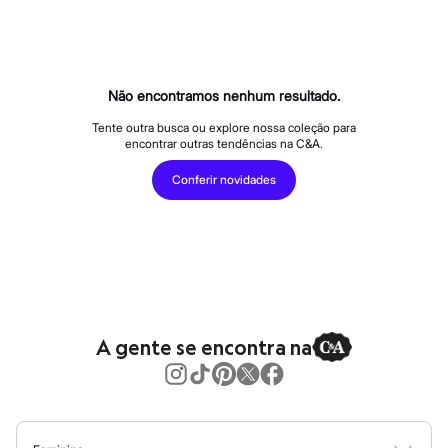
Calças
Casacos e Jaquetas
Jeans
Macacões
Saias
Shorts e Bermudas
Não encontramos nenhum resultado.
Vestidos
Acessórios
Tente outra busca ou explore nossa coleção para
encontrar outras tendências na C&A.
Bolsas
Bonés e Chapéus
Conferir novidades
Bijoux
Cintos
Óculos
Relógios
Calçados
Botas
Chinelos
Rasteirinhas
Sandálias
A gente se encontra na
Sapatilhas
Tênis
Marcas
City
Clock House
Mindset