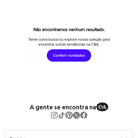
Calças
Casacos e Jaquetas
Jeans
Macacões
Saias
Shorts e Bermudas
Não encontramos nenhum resultado.
Vestidos
Acessórios
Tente outra busca ou explore nossa coleção para
encontrar outras tendências na C&A.
Bolsas
Bonés e Chapéus
Conferir novidades
Bijoux
Cintos
Óculos
Relógios
Calçados
Botas
Chinelos
Rasteirinhas
Sandálias
A gente se encontra na
Sapatilhas
Tênis
Marcas
City
Clock House
Mindset