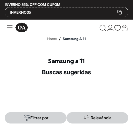
INVERNO 35% OFF COM CUPOM
INVERNO35
Ofertas
Compre por Departamento
Feminino
/
Home
Samsung A 11
Masculino
Infantil
Calçados
Mindse7
Samsung a 11
Plus Size
Até 20% off
buscas sugeridas
Até 40% off
Até 60% off
A partir de 60% off
Feminino
Em alta
Inverno
Alfaiataria
Novidades
Roupas
Filtrar por
Relevância
Blusas e Camisetas
Básicos