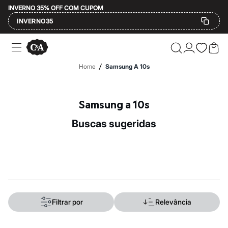
INVERNO 35% OFF COM CUPOM
INVERNO35
Ofertas
Compre por Departamento
Feminino
/
Home
Samsung A 10s
Masculino
Infantil
Calçados
Mindse7
Samsung a 10s
Plus Size
Até 20% off
buscas sugeridas
Até 40% off
Até 60% off
A partir de 60% off
Feminino
Em alta
Inverno
Alfaiataria
Novidades
Roupas
Filtrar por
Relevância
Blusas e Camisetas
Básicos