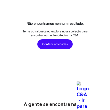
Calças
Casacos e Jaquetas
Jeans
Macacões
Saias
Shorts e Bermudas
Não encontramos nenhum resultado.
Vestidos
Acessórios
Tente outra busca ou explore nossa coleção para
encontrar outras tendências na C&A.
Bolsas
Bonés e Chapéus
Conferir novidades
Bijoux
Cintos
Óculos
Relógios
Calçados
Botas
Chinelos
Rasteirinhas
Sandálias
Sapatilhas
Tênis
Marcas
City
Clock House
A gente se encontra na
Mindset