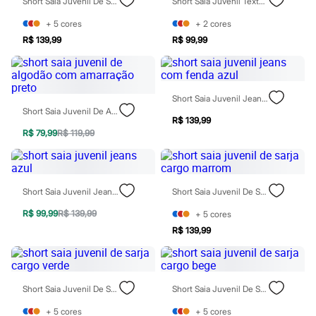
Short Saia Juvenil De Sarja Cargo Preto
Short Saia Juvenil Texturizado Preto
Todos os produtos
Infantil
+
5
cores
+
2
cores
Em alta
R$ 139,99
R$ 99,99
Arrumadinho para os meninos
Romântico para as meninas
Inverno
Novidades
Roupas menina
Short Saia Juvenil Jeans Com Fenda Azul
0 a 24 meses
Short Saia Juvenil De Algodão Com Amarração Preto
1 a 5 anos
R$ 139,99
4 a 12 anos
R$ 79,99
R$ 119,99
10 a 16 anos
Roupas menino
0 a 24 meses
1 a 5 anos
Short Saia Juvenil Jeans Azul
Short Saia Juvenil De Sarja Cargo Marrom
4 a 12 anos
10 a 16 anos
R$ 99,99
R$ 139,99
+
5
cores
Acessórios
R$ 139,99
Recém-nascido
Bolsas e Mochilas
Chapéus
Calçados
Botas
Short Saia Juvenil De Sarja Cargo Verde
Short Saia Juvenil De Sarja Cargo Bege
Chinelos
Pantufas
+
5
cores
+
5
cores