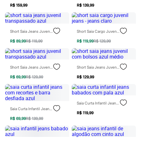
Rasteirinhas
R$ 159,99
R$ 139,99
Sandálias
Tênis
Diversão
Marcas
Short Saia Jeans Juvenil Transpassado Azul
Short Saia Cargo Juvenil Jeans - Jeans Claro
Baby Club
Fifteen
R$ 89,99
R$ 119,99
R$ 119,99
R$ 129,99
Miss Fifteen
Palomino
Moda íntima
Calcinhas
Cuecas
Short Saia Jeans Juvenil Transpassado Azul
Short Saia Jeans Juvenil Com Bolsos Azul Médio
Meias
Pijamas
R$ 69,99
R$ 129,99
R$ 129,99
Moda praia
Biquínis e Maiôs
Blusas de proteção
Sungas
Saia Curta Infantil Jeans Babados Com Pala Azul
Personagens
Saia Curta Infantil Jeans Com Recortes E Barra Desfiada Azul
Bluey
R$ 119,99
Disney
R$ 69,99
R$ 139,99
Hello Kitty
Homem Aranha
Minecraft
Naruto