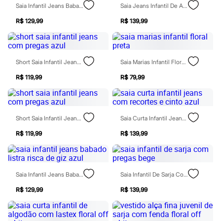
Saia Infantil Jeans Babado Azul
Saia Jeans Infantil De Algodão Com Cinto Azul
Patrulha Canina
Sonic
R$ 129,99
R$ 139,99
Stitch
Beleza
Kits
Perfumes árabes
Novidades
Short Saia Infantil Jeans Com Pregas Azul
Saia Marias Infantil Floral Preta
Cabelos
Condicionador
R$ 119,99
R$ 79,99
Escovas e Pentes
Finalizadores
Shampoo
Tratamento
Short Saia Infantil Jeans Com Pregas Azul
Saia Curta Infantil Jeans Com Recortes E Cinto Azul
Cuidados com o corpo
Hidratante
R$ 119,99
R$ 139,99
Protetor solar
Tratamento
Cuidados com o rosto
Esfoliante
Saia Infantil Jeans Babado Listra Risca De Giz Azul
Saia Infantil De Sarja Com Pregas Bege
Hidratante
Protetor solar
R$ 129,99
R$ 139,99
Tônicos
Maquiagens
Base
Batom