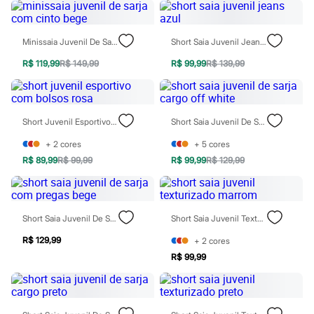
Chinelos
Sapatos
Sandálias e Papetes
Minissaia Juvenil De Sarja Com Cinto Bege
Short Saia Juvenil Jeans Azul
Tênis
Moda esportiva
R$ 119,99
R$ 149,99
R$ 99,99
R$ 139,99
Acessórios
Bermudas
Camisetas
Calças
Calçados
Short Juvenil Esportivo Com Bolsos Rosa
Short Saia Juvenil De Sarja Cargo Off White
Regatas
Moda íntima
+
2
cores
+
5
cores
Cuecas
R$ 89,99
R$ 99,99
R$ 99,99
R$ 129,99
Meias
Pijamas
Moda praia
Personagens
Short Saia Juvenil De Sarja Com Pregas Bege
Short Saia Juvenil Texturizado Marrom
Plus size
Blusas e Camisetas
R$ 129,99
+
2
cores
Calças
Camisas
R$ 99,99
Casacos e Jaquetas
Jeans
Moda esportiva
Shorts e Bermudas