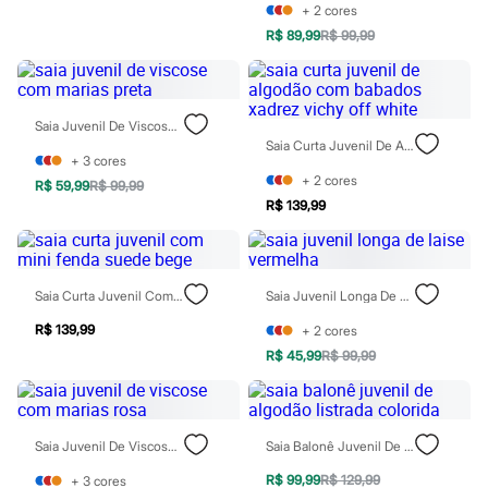
Sawary
+
2
cores
Yessica
R$ 89,99
R$ 99,99
Moda esportiva
Acessórios
Blusas
Calçados
Leggings
Saia Juvenil De Viscose Com Marias Preta
Shorts e Bermudas
Saia Curta Juvenil De Algodão Com Babados Xadrez Vichy Off White
Tops
+
3
cores
Moda íntima
+
2
cores
R$ 59,99
R$ 99,99
Calcinhas
R$ 139,99
Cintas e Modeladores
Meias
Pijamas
Sutiãs e Tops
Saia Curta Juvenil Com Mini Fenda Suede Bege
Saia Juvenil Longa De Laise Vermelha
Moda praia
Biquínis
R$ 139,99
+
2
cores
Maiôs
Saídas de praia
R$ 45,99
R$ 99,99
Personagens
Plus size
Blusas e Camisetas
Calças
Saia Juvenil De Viscose Com Marias Rosa
Saia Balonê Juvenil De Algodão Listrada Colorida
Casacos e Jaquetas
Jeans
R$ 99,99
R$ 129,99
+
3
cores