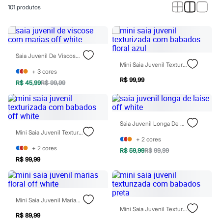
Calças
101
produtos
Casacos e Jaquetas
Jeans
Macacões
Saias
Shorts e Bermudas
Vestidos
Saia Juvenil De Viscose Com Marias Off White
Acessórios
Mini Saia Juvenil Texturizada Com Babados Floral Azul
Bolsas
+
3
cores
Bonés e Chapéus
R$ 99,99
R$ 45,99
R$ 99,99
Bijoux
Cintos
Óculos
Relógios
Saia Juvenil Longa De Laise Off White
Calçados
Mini Saia Juvenil Texturizada Com Babados Off White
Botas
+
2
cores
Chinelos
+
2
cores
Rasteirinhas
R$ 59,99
R$ 99,99
Sandálias
R$ 99,99
Sapatilhas
Tênis
Marcas
City
Mini Saia Juvenil Marias Floral Off White
Clock House
Mini Saia Juvenil Texturizada Com Babados Preta
Mindset
R$ 89,99