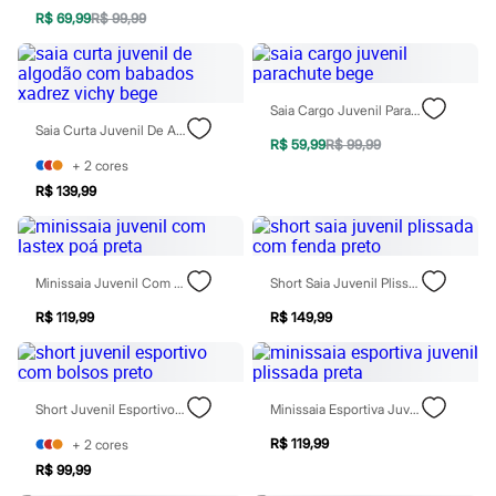
Moda esportiva
R$ 69,99
R$ 99,99
Shorts e Saias
Vestidos
Masculino
Em alta
Dia dos Pais
Saia Cargo Juvenil Parachute Bege
Inverno
Saia Curta Juvenil De Algodão Com Babados Xadrez Vichy Bege
Novidades
R$ 59,99
R$ 99,99
Roupas
+
2
cores
Bermudas
R$ 139,99
Camisas
Calças
Camisetas e Regatas
Casacos e Jaquetas
Minissaia Juvenil Com Lastex Poá Preta
Short Saia Juvenil Plissada Com Fenda Preto
Jeans
Polos
R$ 119,99
R$ 149,99
Acessórios
Bolsas e Mochilas
Chapéus e Bonés
Cintos
Carteiras
Short Juvenil Esportivo Com Bolsos Preto
Minissaia Esportiva Juvenil Plissada Preta
Óculos
Relógios
R$ 119,99
+
2
cores
Calçados
R$ 99,99
Botas