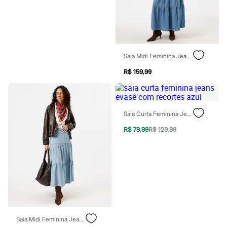
Moda esportiva
Shorts e Saias
Vestidos
Masculino
Em alta
Dia dos Pais
Saia Midi Feminina Jeans Com Recortes E Fenda Azul
Inverno
Novidades
R$ 159,99
Roupas
Bermudas
Camisas
Calças
Camisetas e Regatas
Saia Curta Feminina Jeans Evasê Com Recortes Azul
Casacos e Jaquetas
R$ 79,99
R$ 129,99
Jeans
Polos
Acessórios
Bolsas e Mochilas
Chapéus e Bonés
Cintos
Carteiras
Óculos
Relógios
Calçados
Saia Midi Feminina Jeans Com Recortes E Fenda Azul
Botas