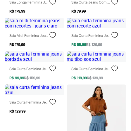
Sawary
Saia Longa Feminina Jeans Com Cinto Azul
Saia Curta Jeans Com Fenda Preta
Yessica
Moda esportiva
R$ 179,99
R$ 79,99
Acessórios
Blusas
Calçados
Leggings
Saia Midi Feminina Jeans Com Recortes - Jeans Claro
Saia Curta Feminina Jeans Com Recorte Azul
Shorts e Bermudas
Tops
R$ 179,99
R$ 55,99
R$ 129,99
Moda íntima
Calcinhas
Cintas e Modeladores
Meias
Saia Curta Feminina Jeans Bordada Azul
Saia Curta Feminina Jeans Multibolsos Azul
Pijamas
Sutiãs e Tops
R$ 99,99
R$ 159,99
R$ 119,99
R$ 139,99
Moda praia
Biquínis
Maiôs
Saídas de praia
Personagens
Saia Curta Feminina Jeans Azul
Plus size
Blusas e Camisetas
R$ 129,99
Calças
Casacos e Jaquetas
Jeans