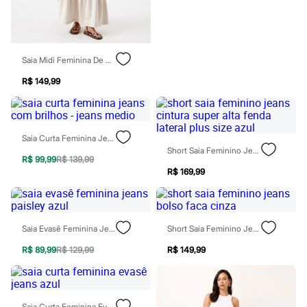
Todos os produtos
Infantil
Em alta
Arrumadinho para os meninos
Romântico para as meninas
Saia Midi Feminina De Sarja Com Recortes E Fenda Bege
Inverno
Novidades
R$ 149,99
Roupas menina
0 a 24 meses
1 a 5 anos
4 a 12 anos
Saia Curta Feminina Jeans Com Brilhos - Jeans Medio
10 a 16 anos
Short Saia Feminino Jeans Cintura Super Alta Fenda Lateral Plus Size Azul
Roupas menino
R$ 99,99
R$ 139,99
0 a 24 meses
R$ 169,99
1 a 5 anos
4 a 12 anos
10 a 16 anos
Acessórios
Recém-nascido
Saia Evasê Feminina Jeans Paisley Azul
Short Saia Feminino Jeans Bolso Faca Cinza
Bolsas e Mochilas
R$ 89,99
R$ 129,99
R$ 149,99
Chapéus
Calçados
Botas
Chinelos
Pantufas
Saia Curta Feminina Evasê Jeans Azul