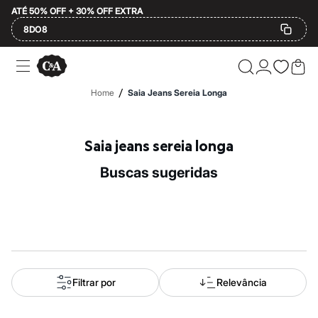
ATÉ 50% OFF + 30% OFF EXTRA
8DO8
Ofertas
Compre por Departamento
Feminino
/
Home
Saia Jeans Sereia Longa
Masculino
Infantil
Calçados
Mindse7
Saia jeans sereia longa
Plus Size
Até 20% off
buscas sugeridas
Até 40% off
Até 60% off
A partir de 60% off
Feminino
Em alta
Inverno
Alfaiataria
Novidades
Roupas
Filtrar por
Relevância
Blusas e Camisetas
Básicos