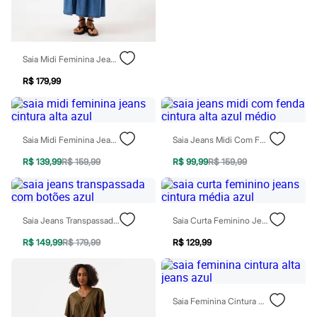
Patrulha Canina
Sonic
Stitch
Beleza
Saia Midi Feminina Jeans Com Recorte Azul
Kits
Perfumes árabes
R$ 179,99
Novidades
Cabelos
Condicionador
Escovas e Pentes
Finalizadores
Saia Midi Feminina Jeans Cintura Alta Azul
Saia Jeans Midi Com Fenda Cintura Alta Azul Médio
Shampoo
Tratamento
R$ 139,99
R$ 159,99
R$ 99,99
R$ 159,99
Cuidados com o corpo
Hidratante
Protetor solar
Tratamento
Saia Jeans Transpassada Com Botões Azul
Saia Curta Feminino Jeans Cintura Média Azul
Cuidados com o rosto
Esfoliante
R$ 149,99
R$ 179,99
R$ 129,99
Hidratante
Protetor solar
Tônicos
Maquiagens
Saia Feminina Cintura Alta Jeans Azul
Base
Batom