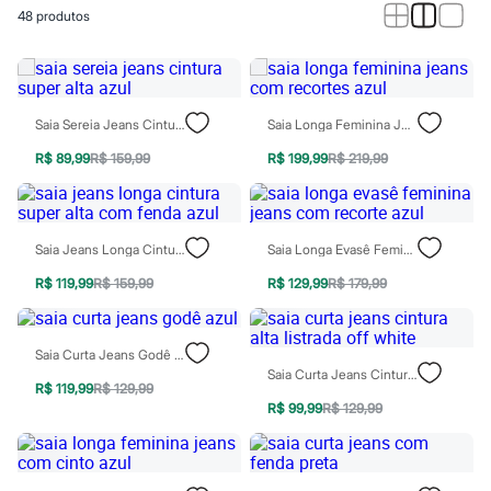
Calças
48
produtos
Casacos e Jaquetas
Jeans
Macacões
Saias
Shorts e Bermudas
Vestidos
Saia Sereia Jeans Cintura Super Alta Azul
Saia Longa Feminina Jeans Com Recortes Azul
Acessórios
Bolsas
R$ 89,99
R$ 159,99
R$ 199,99
R$ 219,99
Bonés e Chapéus
Bijoux
Cintos
Óculos
Saia Jeans Longa Cintura Super Alta Com Fenda Azul
Saia Longa Evasê Feminina Jeans Com Recorte Azul
Relógios
Calçados
R$ 119,99
R$ 159,99
R$ 129,99
R$ 179,99
Botas
Chinelos
Rasteirinhas
Saia Curta Jeans Godê Azul
Sandálias
Saia Curta Jeans Cintura Alta Listrada Off White
Sapatilhas
R$ 119,99
R$ 129,99
Tênis
R$ 99,99
R$ 129,99
Marcas
City
Clock House
Mindset