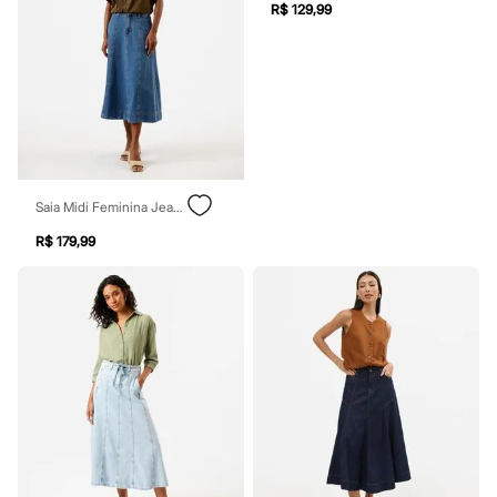
R$ 129,99
Blush
Corretivo
Gloss
Pó facial
Sombras
Al Wataniah
Banderas
Beleza C&A
Boca Rosa
Bruna Tavares
Saia Midi Feminina Jeans Com Recortes Cintura Alta Azul
Carolina Herrera
Ciclo
R$ 179,99
Fran by Franciny Ehlke
Jean Paul Gaultier
Lancôme
Mari Maria
Mascavo
Niina Secrets
Océane
Payot
Rabanne
Real Techniques
Vizzela
Vult