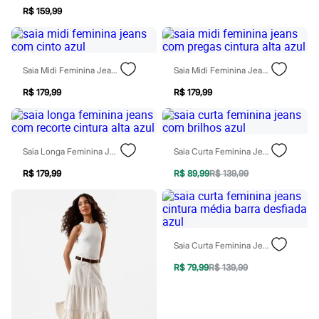
Chinelos
R$ 159,99
Sapatos
Sandálias e Papetes
Tênis
Moda esportiva
Acessórios
Saia Midi Feminina Jeans Com Cinto Azul
Saia Midi Feminina Jeans Com Pregas Cintura Alta Azul
Bermudas
R$ 179,99
R$ 179,99
Camisetas
Calças
Calçados
Regatas
Moda íntima
Saia Longa Feminina Jeans Com Recorte Cintura Alta Azul
Saia Curta Feminina Jeans Com Brilhos Azul
Cuecas
Meias
R$ 179,99
R$ 89,99
R$ 139,99
Pijamas
Moda praia
Personagens
Plus size
Blusas e Camisetas
Saia Curta Feminina Jeans Cintura Média Barra Desfiada Azul
Calças
Camisas
R$ 79,99
R$ 139,99
Casacos e Jaquetas
Jeans
Moda esportiva
Shorts e Bermudas