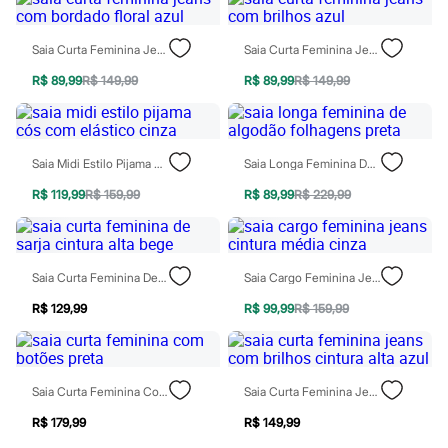
Botas
Chinelos
Pantufas
Saia Curta Feminina Jeans Com Bordado Floral Azul
Saia Curta Feminina Jeans Com Brilhos Azul
Rasteirinhas
Sandálias
R$ 89,99
R$ 149,99
R$ 89,99
R$ 149,99
Sapatilhas
Sapatos
Scarpin
Tamancos
Tênis
Saia Midi Estilo Pijama Cós Com Elástico Cinza
Saia Longa Feminina De Algodão Folhagens Preta
Masculino
R$ 119,99
R$ 159,99
R$ 89,99
R$ 229,99
Chinelos
Sandálias
Sapatênis
Sapatos
Tênis
Saia Curta Feminina De Sarja Cintura Alta Bege
Saia Cargo Feminina Jeans Cintura Média Cinza
Menina
Babuche
R$ 129,99
R$ 99,99
R$ 159,99
Botas
Chinelos
Pantufas
Sandálias
Saia Curta Feminina Com Botões Preta
Saia Curta Feminina Jeans Com Brilhos Cintura Alta Azul
Sapatilhas
Tênis
R$ 179,99
R$ 149,99
Menino