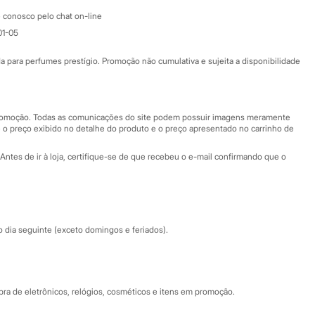
Atendimento
 conosco pelo chat on-line
01-05
Ajuda
Fale conosco
ara perfumes prestígio. Promoção não cumulativa e sujeita a disponibilidade
Nossas lojas
Nossas lojas plus size
Central de ética
 promoção. Todas as comunicações do site podem possuir imagens meramente
 o preço exibido no detalhe do produto e o preço apresentado no carrinho de
Eventos
Antes de ir à loja, certifique-se de que recebeu o e-mail confirmando que o
Especial Dia dos Pais
dia seguinte (exceto domingos e feriados).
a de eletrônicos, relógios, cosméticos e itens em promoção.