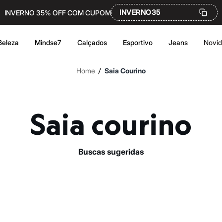
INVERNO35
INVERNO 35% OFF COM CUPOM
Beleza
Mindse7
Calçados
Esportivo
Jeans
Novi
/
Home
Saia Courino
Saia courino
buscas sugeridas