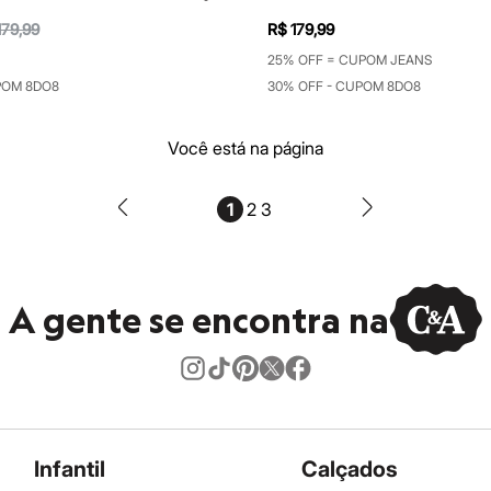
179,99
R$ 179,99
25% OFF = CUPOM JEANS
POM 8DO8
30% OFF - CUPOM 8DO8
Você está na página
1
2
3
A gente se encontra na
Infantil
Calçados