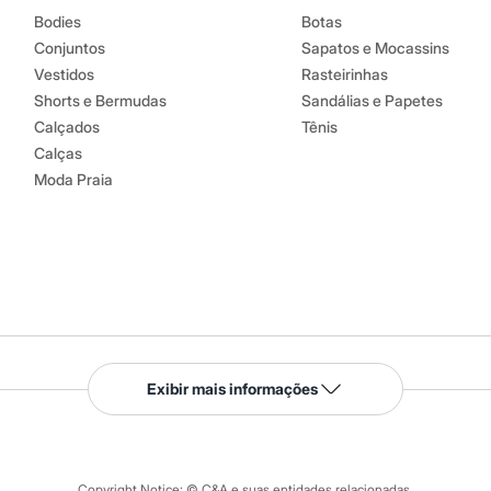
Bodies
Botas
Conjuntos
Sapatos e Mocassins
Vestidos
Rasteirinhas
Shorts e Bermudas
Sandálias e Papetes
Calçados
Tênis
Calças
Moda Praia
Serviços
Exibir mais informações
Tipos de serviços
o C&A
Clique e retire
Trocas e devoluções
ograma
Copyright Notice: © C&A e suas entidades relacionadas.