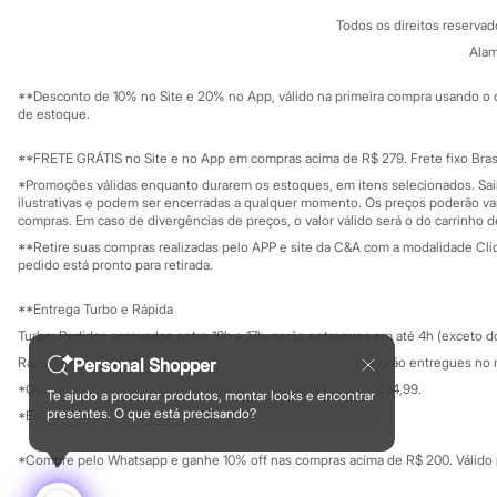
Política de privacidade
Sonic
Todos os direitos reserva
Trabalhe conosco
C&A Pay
Stitch
Sobre o C&A P
Alam
Beleza
Sustentabilidade
Kits
Solicite seu ca
Mapa do site
Perfumes árabes
**Desconto de 10% no Site e 20% no App, válido na primeira compra usando o 
Governança
Investidores
de estoque.
Novidades
Ouvidoria / Rel
Cabelos
Sala de imprensa
Condicionador
Educação fina
**FRETE GRÁTIS no Site e no App em compras acima de R$ 279. Frete fixo Brasi
Privacidade
Escovas e Pentes
Sustentabilida
*Promoções válidas enquanto durarem os estoques, em itens selecionados. Sa
Configuração de cookies
Finalizadores
ilustrativas e podem ser encerradas a qualquer momento. Os preços poderão var
Shampoo
Minha privacidade
compras. Em caso de divergências de preços, o valor válido será o do carrinho 
Tratamento
**Retire suas compras realizadas pelo APP e site da C&A com a modalidade Clique
Cuidados com o corpo
pedido está pronto para retirada.
Hidratante
Protetor solar
**Entrega Turbo e Rápida
Tratamento
Cuidados com o rosto
Turbo: Pedidos aprovados entre 10h e 17h, serão entregues em até 4h (exceto d
Esfoliante
Rápida: Pedidos com os pagamentos aprovados até as 10h, serão entregues no 
Personal Shopper
Hidratante
*O valor do frete para o turbo é R$ 24,99 e para a rápida é R$ 14,99.
Protetor solar
Te ajudo a procurar produtos, montar looks e encontrar
Formas de pagamento
presentes. O que está precisando?
Tônicos
*Essa condição ainda não estará disponível em todas as lojas.
Maquiagens
Base
*Compre pelo Whatsapp e ganhe 10% off nas compras acima de R$ 200. Válido p
Batom