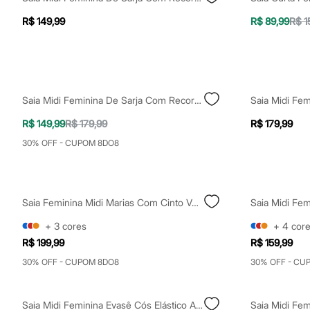
Sapatos
Sandálias e Papetes
R$ 149,99
R$ 89,99
R$ 1
Tênis
Moda esportiva
Acessórios
Bermudas
Camisetas
Calças
Saia Midi Feminina De Sarja Com Recortes Off White
Calçados
Regatas
R$ 149,99
R$ 179,99
R$ 179,99
Moda íntima
Cuecas
30% OFF - CUPOM 8DO8
Meias
Pijamas
Moda praia
Personagens
Saia Feminina Midi Marias Com Cinto Verde
Plus size
Blusas e Camisetas
+
3
cores
+
4
cor
Calças
R$ 199,99
R$ 159,99
Camisas
Casacos e Jaquetas
30% OFF - CUPOM 8DO8
30% OFF - CU
Jeans
Moda esportiva
Shorts e Bermudas
Saia Midi Feminina Evasê Cós Elástico Acetinada Azul
Todos os produtos