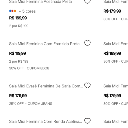
Saia Midi Feminina Acetinada Preta
Yessica
Moda esportiva
+
5
cores
R$ 179,99
Acessórios
Blusas
R$ 169,99
30% OFF - CU
Calçados
2 por R$ 199
Leggings
Shorts e Bermudas
Tops
Moda íntima
Saia Midi Feminina Com Franzido Preta
Calcinhas
Cintas e Modeladores
R$ 119,99
R$ 189,99
Meias
2 por R$ 199
30% OFF - CU
Pijamas
Sutiãs e Tops
30% OFF - CUPOM 8DO8
Moda praia
Biquínis
Maiôs
Saia Midi Evasê Feminina De Sarja Com Recortes Bege
Saídas de praia
Personagens
R$ 179,99
R$ 179,99
Plus size
25% OFF = CUPOM JEANS
30% OFF - CU
Blusas e Camisetas
Calças
Casacos e Jaquetas
Jeans
Saia Midi Feminina Com Renda Acetinada Prateada
Saia Midi Fem
Moda esportiva