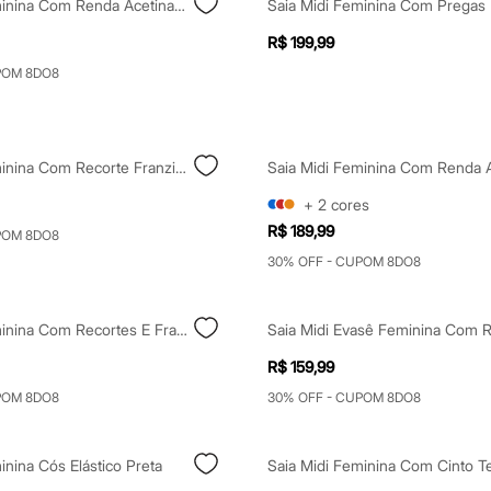
Saia Midi Feminina Com Renda Acetinada Preta
Saia Midi Feminina Com Pregas 
R$ 199,99
POM 8DO8
Saia Midi Feminina Com Recorte Franzida Marrom
+
2
cores
R$ 189,99
POM 8DO8
30% OFF - CUPOM 8DO8
Saia Midi Feminina Com Recortes E Franzidos Listrada Azul
R$ 159,99
POM 8DO8
30% OFF - CUPOM 8DO8
inina Cós Elástico Preta