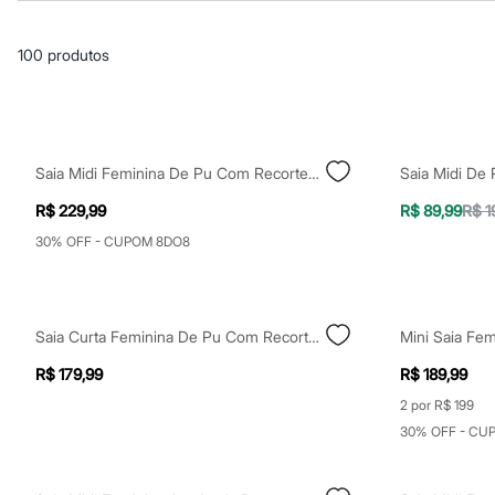
Casacos e Jaquetas
Jeans
Macacões
100
produtos
Saias
Shorts e Bermudas
Vestidos
Acessórios
Bolsas
Bonés e Chapéus
Saia Midi Feminina De Pu Com Recortes E Fenda Marrom
Bijoux
Cintos
R$ 229,99
R$ 89,99
R$ 1
Óculos
Relógios
30% OFF - CUPOM 8DO8
Calçados
Botas
Chinelos
Rasteirinhas
Saia Curta Feminina De Pu Com Recorte Mindset Preta
Sandálias
Sapatilhas
R$ 179,99
R$ 189,99
Tênis
Marcas
2 por R$ 199
City
30% OFF - CU
Clock House
Mindset
Sawary