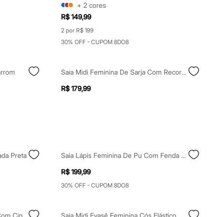
+
2
cores
R$ 149,99
2 por R$ 199
30% OFF - CUPOM 8DO8
arrom
Saia Midi Feminina De Sarja Com Recortes E Fenda Marrom
R$ 179,99
ada Preta
Saia Lápis Feminina De Pu Com Fenda Preta
R$ 199,99
30% OFF - CUPOM 8DO8
Saia Curta Feminina De Suede Com Cinto Marrom
Saia Midi Evasê Feminina Cós Elástico Marrom