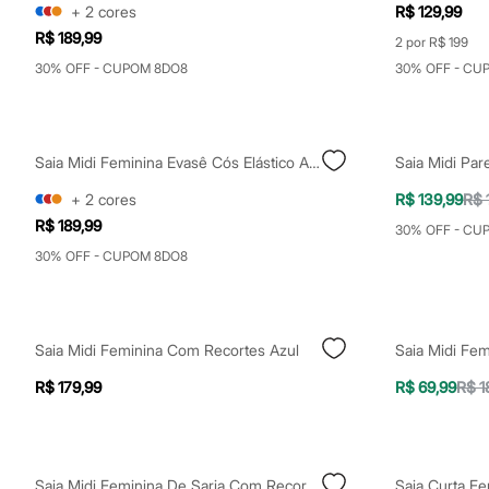
Shorts e Saias
+
2
cores
R$ 129,99
Vestidos
R$ 189,99
2 por R$ 199
Masculino
Em alta
30% OFF - CUPOM 8DO8
30% OFF - CU
Dia dos Pais
Inverno
Novidades
Roupas
Saia Midi Feminina Evasê Cós Elástico Acetinada Preta
Bermudas
Camisas
+
2
cores
R$ 139,99
R$ 
Calças
Camisetas e Regatas
R$ 189,99
30% OFF - CU
Casacos e Jaquetas
30% OFF - CUPOM 8DO8
Jeans
Polos
Acessórios
Bolsas e Mochilas
Chapéus e Bonés
Saia Midi Feminina Com Recortes Azul
Saia Midi Fe
Cintos
Carteiras
R$ 179,99
R$ 69,99
R$ 1
Óculos
Relógios
Calçados
Botas
Chinelos
Saia Midi Feminina De Sarja Com Recortes E Fenda Bege