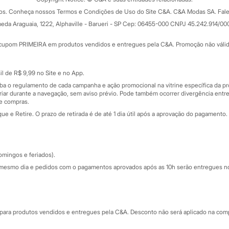
Formas de pagamento
dos. Conheça nossos Termos e Condições de Uso do Site C&A. C&A Modas SA. Fale
Todas as vantagens
ay
eda Araguaia, 1222, Alphaville - Barueri - SP Cep: 06455-000 CNPJ 45.242.914/00
Minha C&A
rtão
Cupons de desconto
cupom PRIMEIRA em produtos vendidos e entregues pela C&A. Promoção não válida p
Cartão presente
atórios
Sobre o cartão presente
nceira
l de R$ 9,99 no Site e no App.
de
iba o regulamento de cada campanha e ação promocional na vitrine específica da
iar durante a navegação, sem aviso prévio. Pode também ocorrer divergência entre
de compras.
 e Retire. O prazo de retirada é de até 1 dia útil após a aprovação do pagamento. 
omingos e feriados).
mesmo dia e pedidos com o pagamentos aprovados após as 10h serão entregues no 
Segurança e qualidade
ara produtos vendidos e entregues pela C&A. Desconto não será aplicado na compr