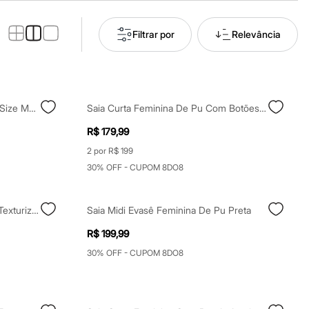
Filtrar por
Relevância
Saia Curta Feminina De Pu Plus Size Marrom
Saia Curta Feminina De Pu Com Botões Marrom
R$ 179,99
2 por R$ 199
30% OFF - CUPOM 8DO8
Saia Midi Lápis Feminina De Pu Texturizada Mindset Preta
Saia Midi Evasê Feminina De Pu Preta
R$ 199,99
30% OFF - CUPOM 8DO8