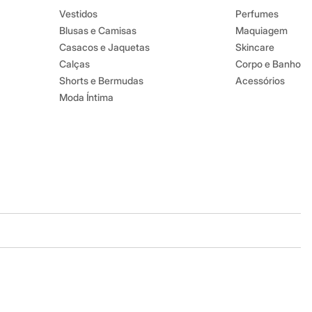
Vestidos
Perfumes
Blusas e Camisas
Maquiagem
Casacos e Jaquetas
Skincare
Calças
Corpo e Banho
Shorts e Bermudas
Acessórios
Moda Íntima
Baixe o app
Google store
Apple store