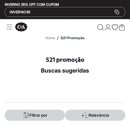
INVERNO 35% OFF COM CUPOM
INVERNO35
Ofertas
Compre por Departamento
Feminino
/
Home
S21 Promoção
Masculino
Infantil
Calçados
Mindse7
S21 promoção
Plus Size
Até 20% off
buscas sugeridas
Até 40% off
Até 60% off
A partir de 60% off
Feminino
Em alta
Inverno
Alfaiataria
Novidades
Roupas
Filtrar por
Relevância
Blusas e Camisetas
Básicos