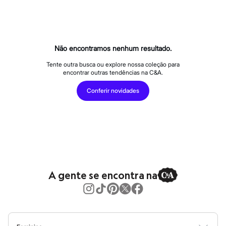
Calças
Casacos e Jaquetas
Jeans
Macacões
Saias
Shorts e Bermudas
Não encontramos nenhum resultado.
Vestidos
Acessórios
Tente outra busca ou explore nossa coleção para
encontrar outras tendências na C&A.
Bolsas
Bonés e Chapéus
Conferir novidades
Bijoux
Cintos
Óculos
Relógios
Calçados
Botas
Chinelos
Rasteirinhas
Sandálias
A gente se encontra na
Sapatilhas
Tênis
Marcas
City
Clock House
Mindset