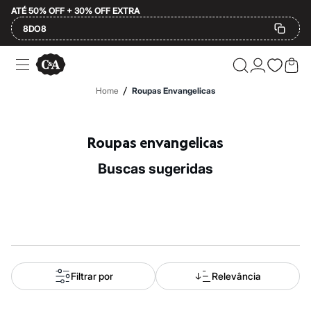
ATÉ 50% OFF + 30% OFF EXTRA
8DO8
Ofertas
Compre por Departamento
Feminino
/
Home
Roupas Envangelicas
Masculino
Infantil
Calçados
Mindse7
Roupas envangelicas
Plus Size
Até 20% off
buscas sugeridas
Até 40% off
Até 60% off
A partir de 60% off
Feminino
Em alta
Inverno
Alfaiataria
Novidades
Roupas
Filtrar por
Relevância
Blusas e Camisetas
Básicos