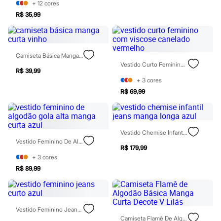
Chinelos
+
12
cores
Sapatos
R$ 35,99
Sandálias e Papetes
Tênis
Moda esportiva
Acessórios
Camiseta Básica Manga Curta Vinho
Bermudas
Vestido Curto Feminino Com Viscose Canelado Vermelho
Camisetas
R$ 39,99
Calças
+
3
cores
Calçados
R$ 69,99
Regatas
Moda íntima
Cuecas
Meias
Pijamas
Vestido Chemise Infantil Jeans Manga Longa Azul
Moda praia
Vestido Feminino De Algodão Gola Alta Manga Curta Azul
Personagens
R$ 179,99
Plus size
+
3
cores
Blusas e Camisetas
R$ 89,99
Calças
Camisas
Casacos e Jaquetas
Jeans
Moda esportiva
Vestido Feminino Jeans Curto Azul
Shorts e Bermudas
Camiseta Flamê De Algodão Básica Manga Curta Decote V Lilás