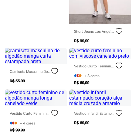
Blush
Corretivo
Gloss
Pó facial
Sombras
Short Jeans Los Angeles Cintura Alta Mindset Azul Claro
Al Wataniah
Banderas
R$ 99,99
Beleza C&A
Boca Rosa
Bruna Tavares
Carolina Herrera
Ciclo
Vestido Curto Feminino Com Viscose Canelado Preto
Fran by Franciny Ehlke
Camiseta Masculina De Algodão Manga Curta Estampada Preta
Jean Paul Gaultier
+
3
cores
Lancôme
R$ 55,99
R$ 69,99
Mari Maria
Mascavo
Niina Secrets
Océane
Payot
Vestido Curto Feminino De Algodão Manga Longa Canelado Verde
Vestido Infantil Estampado Coração Alça Média Cruzada Amarelo
Rabanne
Real Techniques
R$ 69,99
+
4
cores
Vizzela
Vult
R$ 99,99