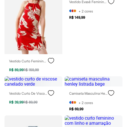
Vestido Evasê Feminino Com Pregas Vermelho
Rasteirinhas
Sandálias
+
2
cores
Tênis
R$ 149,99
Diversão
Marcas
Baby Club
Fifteen
Miss Fifteen
Palomino
Moda íntima
Calcinhas
Cuecas
Vestido Curto Feminino De Viscose Folhagens Vermelho
Meias
Pijamas
R$ 89,99
R$ 159,99
Moda praia
Biquínis e Maiôs
Blusas de proteção
Sungas
Vestido Curto De Viscose Canelado Verde
Camiseta Masculina Henley Listrada Bege
Personagens
Bluey
R$ 39,99
R$ 89,99
+
2
cores
Disney
R$ 69,99
Hello Kitty
Homem Aranha
Minecraft
Naruto