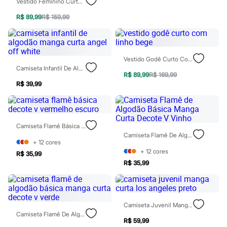
Vestido Feminino Curto Laço Frontal Jeans Azul
Moda esportiva
Shorts e Saias
R$ 89,99
R$ 159,99
Vestidos
Masculino
Em alta
Dia dos Pais
Inverno
Vestido Godê Curto Com Linho Bege
Novidades
Camiseta Infantil De Algodão Manga Curta Angel Off White
R$ 89,99
R$ 169,99
Roupas
R$ 39,99
Bermudas
Camisas
Calças
Camisetas e Regatas
Casacos e Jaquetas
Camiseta Flamê Básica Decote V Vermelho Escuro
Jeans
Camiseta Flamê De Algodão Básica Manga Curta Decote V Vinho
Polos
+
12
cores
Acessórios
+
12
cores
R$ 35,99
Bolsas e Mochilas
R$ 35,99
Chapéus e Bonés
Cintos
Carteiras
Óculos
Relógios
Camiseta Juvenil Manga Curta Los Angeles Preto
Calçados
Camiseta Flamê De Algodão Básica Manga Curta Decote V Verde
R$ 59,99
Botas