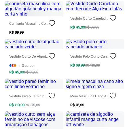
Perfumes
Perfumes femininos
Perfumes infantis
Perfumes masculinos
Vestido Curto Canelado Com Recorte Alça Fina Lilás
Todos os produtos
Camiseta Masculina Com Algodão Gola Henley Manga Curta Vinho
Mindse7
R$ 45,99
R$ 89,99
Novidades
R$ 69,99
Blusas
Calças
Casacos e Jaquetas
Jeans
Vestido Curto De Algodão Canelado Verde
Vestido Polo Curto Canelado Amarelo
Saias
Shorts e Bermudas
R$ 69,99
R$ 119,99
+
3
cores
T-shirt
Vestidos
R$ 45,99
R$ 69,99
Acessórios
Alfaiataria
Calçados
Guarda-roupa
Vestido Pareô Feminino Com Linho Vermelho
Meia Masculina Cano Alto Signo Virgem Cinza
Moda esportiva
Plus size
R$ 119,99
R$ 179,99
R$ 15,99
Special Basics
Calçados
Novidades
Feminino