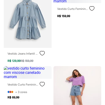
Patrulha Canina
Sonic
Vestido Curto Feminino Com Linho E Amarração Marrom
Stitch
Beleza
R$ 159,99
Kits
Perfumes árabes
Novidades
Cabelos
Condicionador
Escovas e Pentes
Finalizadores
Shampoo
Tratamento
Vestido Jeans Infantil Marias Manga Longa Azul
Cuidados com o corpo
R$ 129,99
R$ 159,99
Hidratante
Protetor solar
Tratamento
Cuidados com o rosto
Esfoliante
Hidratante
Vestido Curto Feminino Com Viscose Canelado Marrom
Protetor solar
Tônicos
+
3
cores
Maquiagens
R$ 69,99
Base
Batom