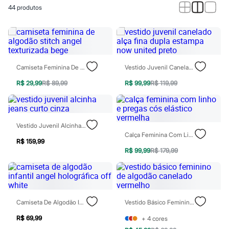
Calças
44
produtos
Casacos e Jaquetas
Jeans
Macacões
Saias
Shorts e Bermudas
Vestidos
Acessórios
Camiseta Feminina De Algodão Stitch Angel Texturizada Bege
Vestido Juvenil Canelado Alça Fina Dupla Estampa Now United Preto
Bolsas
Bonés e Chapéus
R$ 29,99
R$ 89,99
R$ 99,99
R$ 119,99
Bijoux
Cintos
Óculos
Relógios
Vestido Juvenil Alcinha Jeans Curto Cinza
Calçados
Calça Feminina Com Linho E Pregas Cós Elástico Vermelha
Botas
R$ 159,99
Chinelos
R$ 99,99
R$ 179,99
Rasteirinhas
Sandálias
Sapatilhas
Tênis
Marcas
Camiseta De Algodão Infantil Angel Holográfica Off White
Vestido Básico Feminino De Algodão Canelado Vermelho
City
Clock House
R$ 69,99
+
4
cores
Mindset