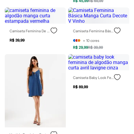
Sawary
R$ 45,99
R$ 69,99
Yessica
Moda esportiva
Acessórios
Blusas
Calçados
Camiseta Feminina De Algodão Manga Curta Estampada Vermelha
Camiseta Feminina Básica Manga Curta Decote V Vinho
Leggings
Shorts e Bermudas
R$ 39,99
+
10
cores
Tops
R$ 29,99
R$ 39,99
Moda íntima
Calcinhas
Cintas e Modeladores
Meias
Pijamas
Sutiãs e Tops
Camiseta Baby Look Feminina De Algodão Manga Curta Avril Lavigne Cinza
Moda praia
Biquínis
R$ 89,99
Maiôs
Saídas de praia
Personagens
Plus size
Blusas e Camisetas
Calças
Casacos e Jaquetas
Jeans