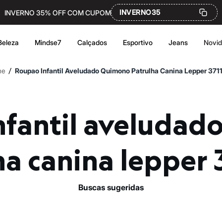
INVERNO35
INVERNO 35% OFF COM CUPOM
Beleza
Mindse7
Calçados
Esportivo
Jeans
Novi
/
me
Roupao Infantil Aveludado Quimono Patrulha Canina Lepper 371
ha canina lepper 
buscas sugeridas