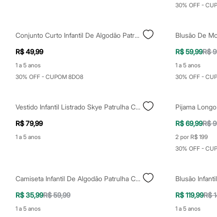
Shorts e Saias
30% OFF - CU
Vestidos
Masculino
Em alta
Conjunto Curto Infantil De Algodão Patrulha Canina Bege
Dia dos Pais
Inverno
R$ 49,99
R$ 59,99
R$ 9
Novidades
Roupas
1 a 5 anos
1 a 5 anos
Bermudas
30% OFF - CUPOM 8DO8
30% OFF - CU
Camisas
Calças
Camisetas e Regatas
Vestido Infantil Listrado Skye Patrulha Canina Off White
Casacos e Jaquetas
Jeans
R$ 79,99
R$ 69,99
R$ 9
Polos
Acessórios
1 a 5 anos
2 por R$ 199
Bolsas e Mochilas
30% OFF - CU
Chapéus e Bonés
Cintos
Carteiras
Óculos
Camiseta Infantil De Algodão Patrulha Canina Azul
Relógios
R$ 35,99
R$ 59,99
R$ 119,99
R$ 1
Calçados
Botas
1 a 5 anos
1 a 5 anos
Chinelos