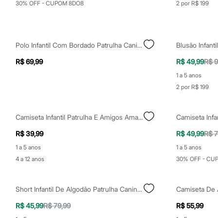
30% OFF - CUPOM 8DO8
2 por R$ 199
Sapatos
Sandálias e Papetes
Tênis
Moda esportiva
Acessórios
Polo Infantil Com Bordado Patrulha Canina Off White
Bermudas
Camisetas
R$ 69,99
R$ 49,99
R$ 9
Calças
Calçados
1 a 5 anos
Regatas
2 por R$ 199
Moda íntima
Cuecas
Meias
Camiseta Infantil Patrulha E Amigos Amarela
Pijamas
Moda praia
R$ 39,99
R$ 49,99
R$ 7
Personagens
Plus size
1 a 5 anos
1 a 5 anos
Blusas e Camisetas
4 a 12 anos
30% OFF - CU
Calças
Camisas
Casacos e Jaquetas
Jeans
Short Infantil De Algodão Patrulha Canina Bege
Moda esportiva
R$ 45,99
R$ 79,99
R$ 55,99
Shorts e Bermudas
Todos os produtos