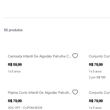
Casacos e Jaquetas
Jeans
Macacões
Saias
Shorts e Bermudas
Vestidos
Acessórios
55
produtos
Bolsas
Bonés e Chapéus
Bijoux
Cintos
Óculos
Relógios
Camiseta Infantil De Algodão Patrulha Canina Com Laços Manga Curta Off White
Calçados
Botas
R$ 59,99
R$ 79,99
Chinelos
Rasteirinhas
1 a 5 anos
1 a 5 anos
Sandálias
2 por R$ 199
Sapatilhas
Tênis
Marcas
Pijama Curto Infantil De Algodão Patrulha Canina Lilás
City
Clock House
R$ 79,99
R$ 79,99
Mindset
Sawary
30% OFF - CUPOM 8DO8
1 a 5 anos