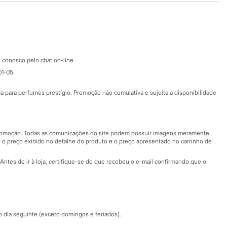
Google store
Apple store
Atendimento
 conosco pelo chat on-line
01-05
Ajuda
Fale conosco
ara perfumes prestígio. Promoção não cumulativa e sujeita a disponibilidade
Nossas lojas
Nossas lojas plus size
Central de ética
 promoção. Todas as comunicações do site podem possuir imagens meramente
 o preço exibido no detalhe do produto e o preço apresentado no carrinho de
Eventos
Antes de ir à loja, certifique-se de que recebeu o e-mail confirmando que o
Especial Dia dos Pais
dia seguinte (exceto domingos e feriados).