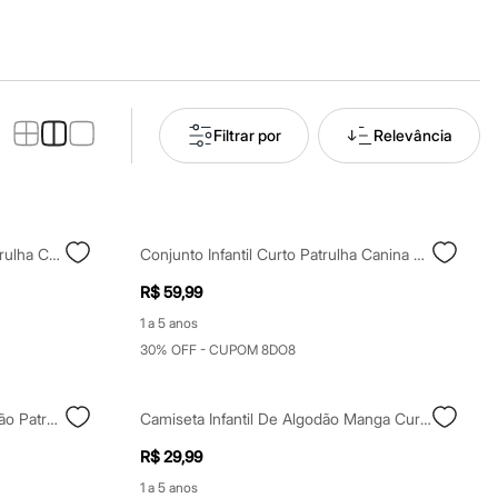
Filtrar por
Relevância
Camiseta Infantil De Algodão Patrulha Canina Off White
Conjunto Infantil Curto Patrulha Canina Listrado Off White
R$ 59,99
1 a 5 anos
30% OFF - CUPOM 8DO8
Conjunto Curto Infantil De Algodão Patrulha Canina Off White
Camiseta Infantil De Algodão Manga Curta Patrulha Canina Off White
R$ 29,99
1 a 5 anos