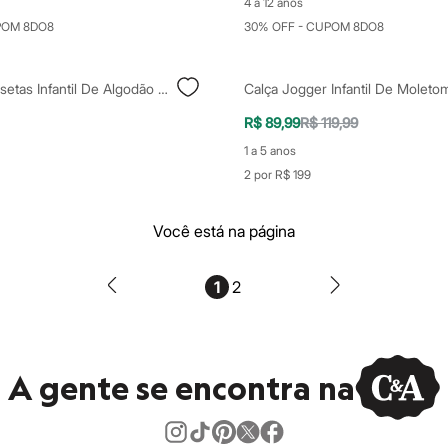
4 a 12 anos
POM 8DO8
30% OFF - CUPOM 8DO8
Kit De 3 Camisetas Infantil De Algodão Patrulha Canina Colorido
R$ 89,99
R$ 119,99
1 a 5 anos
2 por R$ 199
Você está na página
1
2
A gente se encontra na