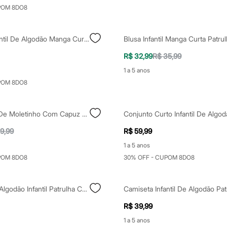
POM 8DO8
Camiseta Infantil De Algodão Manga Curta Patrulha Canina Off White
R$ 32,99
R$ 35,99
1 a 5 anos
POM 8DO8
Blusa Infantil De Moletinho Com Capuz Patrulha Canina Cinza
9,99
R$ 59,99
1 a 5 anos
POM 8DO8
30% OFF - CUPOM 8DO8
Camiseta De Algodão Infantil Patrulha Canina Off White
R$ 39,99
1 a 5 anos