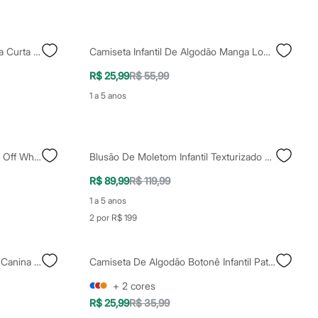
Kit De 3 Camisetas Infantil Manga Curta Patrulha Canina Colorido
Camiseta Infantil De Algodão Manga Longa Patrulha Canina Azul
R$ 25,99
R$ 55,99
1 a 5 anos
Camiseta Infantil Patrulha Canina Off White
Blusão De Moletom Infantil Texturizado Patrulha Canina Bege
R$ 89,99
R$ 119,99
1 a 5 anos
2 por R$ 199
Boné Aba Curva Infantil Patrulha Canina Colorido
Camiseta De Algodão Botonê Infantil Patrulha Canina Azul
+
2
cores
R$ 25,99
R$ 35,99