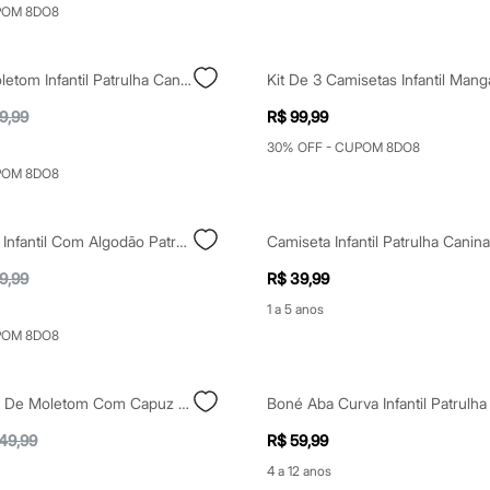
POM 8DO8
Blusão De Moletom Infantil Patrulha Canina Azul
9,99
R$ 99,99
30% OFF - CUPOM 8DO8
POM 8DO8
Pijama Longo Infantil Com Algodão Patrulha Canina Azul
9,99
R$ 39,99
1 a 5 anos
POM 8DO8
Blusão Infantil De Moletom Com Capuz Patrulha Canina Azul
49,99
R$ 59,99
4 a 12 anos