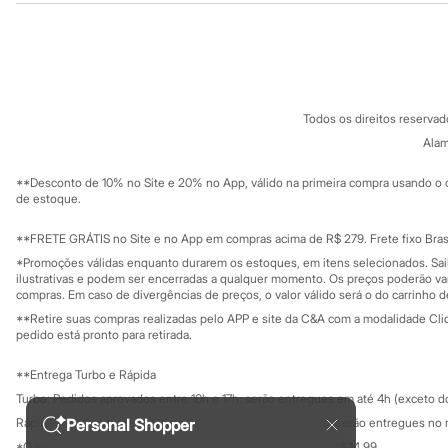
Sonic
Sobre a C&A
Cartão C&A
Stitch
Sobre o cartã
Beleza
Fornecedores
Kits
Termos e condições
C&A&VC
Perfumes árabes
Conheça o pr
Política de privacidade
Novidades
Todos os direitos reserva
Cabelos
Trabalhe conosco
C&A Pay
Condicionador
Sobre o C&A P
Alam
Sustentabilidade
Escovas e Pentes
Solicite seu ca
Mapa do site
Finalizadores
**Desconto de 10% no Site e 20% no App, válido na primeira compra usando o 
Governança
Shampoo
Investidores
de estoque.
Tratamento
Ouvidoria / Rel
Sala de imprensa
Cuidados com o corpo
Educação fina
**FRETE GRÁTIS no Site e no App em compras acima de R$ 279. Frete fixo Brasi
Hidratante
Privacidade
Sustentabilida
*Promoções válidas enquanto durarem os estoques, em itens selecionados. Sa
Protetor solar
Configuração de cookies
ilustrativas e podem ser encerradas a qualquer momento. Os preços poderão var
Tratamento
Minha privacidade
compras. Em caso de divergências de preços, o valor válido será o do carrinho 
Cuidados com o rosto
**Retire suas compras realizadas pelo APP e site da C&A com a modalidade Clique
Esfoliante
pedido está pronto para retirada.
Hidratante
Protetor solar
Tônicos
**Entrega Turbo e Rápida
Maquiagens
Turbo: Pedidos aprovados entre 10h e 17h, serão entregues em até 4h (exceto d
Base
Rápida: Pedidos com os pagamentos aprovados até as 10h, serão entregues no 
Personal Shopper
Batom
*O valor do frete para o turbo é R$ 24,99 e para a rápida é R$ 14,99.