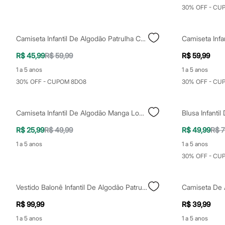
Yessica
30% OFF - CU
Moda esportiva
Acessórios
Blusas
Camiseta Infantil De Algodão Patrulha Canina Off White
Calçados
Leggings
R$ 45,99
R$ 59,99
R$ 59,99
Shorts e Bermudas
Tops
1 a 5 anos
1 a 5 anos
Moda íntima
30% OFF - CUPOM 8DO8
30% OFF - CU
Calcinhas
Cintas e Modeladores
Meias
Pijamas
Camiseta Infantil De Algodão Manga Longa Patrulha Canina Off White
Sutiãs e Tops
Moda praia
R$ 25,99
R$ 49,99
R$ 49,99
R$ 7
Biquínis
1 a 5 anos
1 a 5 anos
Maiôs
Saídas de praia
30% OFF - CU
Personagens
Plus size
Blusas e Camisetas
Vestido Balonê Infantil De Algodão Patrulha Canina Rosa
Calças
Casacos e Jaquetas
R$ 99,99
R$ 39,99
Jeans
1 a 5 anos
1 a 5 anos
Moda esportiva