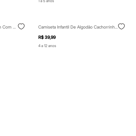
1 a 5 anos
Calça Jogger Infantil De Moletom Com Recorte Patrulha Canina Bege
Camiseta Infantil De Algodão Cachorrinhos Off White
R$ 39,99
4 a 12 anos