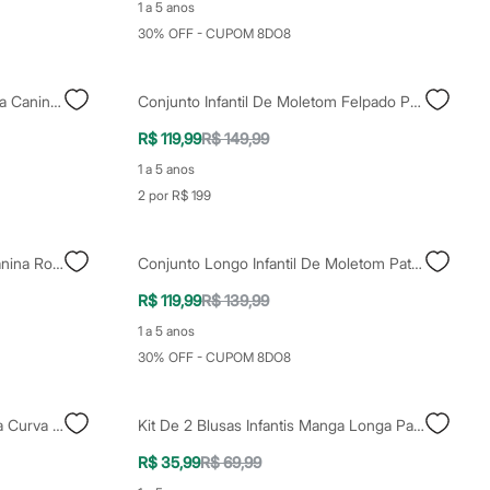
1 a 5 anos
30% OFF - CUPOM 8DO8
Blusa De Algodão Infantil Patrulha Canina Manga Curta Com Babado Off White
Conjunto Infantil De Moletom Felpado Patrulha Canina Azul
R$ 119,99
R$ 149,99
1 a 5 anos
2 por R$ 199
Pijama Longo Infantil Patrulha Canina Rosa
Conjunto Longo Infantil De Moletom Patrulha Canina Verde
R$ 119,99
R$ 139,99
1 a 5 anos
30% OFF - CUPOM 8DO8
Boné Infantil Patrulha Canina Aba Curva Azul
Kit De 2 Blusas Infantis Manga Longa Patrulha Canina Colorida
R$ 35,99
R$ 69,99