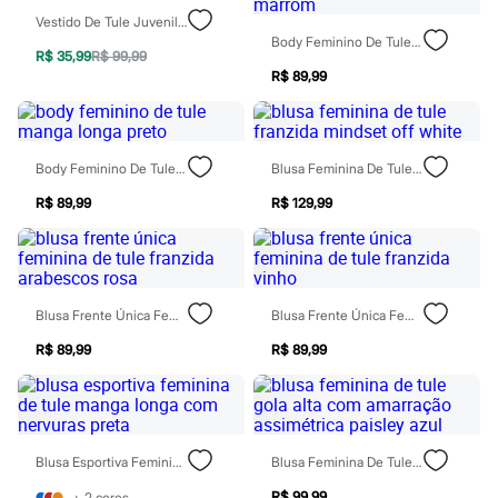
Blush
Vestido De Tule Juvenil Tie Dye Manga Longa Multicor
Corretivo
Body Feminino De Tule Manga Longa Animal Print Marrom
Gloss
R$ 35,99
R$ 99,99
Pó facial
R$ 89,99
Sombras
Al Wataniah
Banderas
Beleza C&A
Body Feminino De Tule Manga Longa Preto
Blusa Feminina De Tule Franzida Mindset Off White
Boca Rosa
Bruna Tavares
R$ 89,99
R$ 129,99
Carolina Herrera
Ciclo
Fran by Franciny Ehlke
Jean Paul Gaultier
Lancôme
Blusa Frente Única Feminina De Tule Franzida Arabescos Rosa
Blusa Frente Única Feminina De Tule Franzida Vinho
Mari Maria
Mascavo
R$ 89,99
R$ 89,99
Niina Secrets
Océane
Payot
Rabanne
Real Techniques
Vizzela
Blusa Esportiva Feminina De Tule Manga Longa Com Nervuras Preta
Blusa Feminina De Tule Gola Alta Com Amarração Assimétrica Paisley Azul
Vult
R$ 99,99
+
2
cores