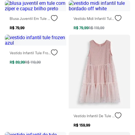
Sawary
Yessica
Moda esportiva
Acessórios
Blusa Juventil Em Tule Com Zíper E Capuz Brilho Preto
Vestido Midi Infantil Tule Bordado Off White
Blusas
Calçados
R$ 79,99
R$ 79,99
R$ 119,99
Leggings
Shorts e Bermudas
Tops
Moda íntima
Vestido Infantil Tule Frozen Azul
Calcinhas
Cintas e Modeladores
R$ 89,99
R$ 119,99
Meias
Pijamas
Sutiãs e Tops
Moda praia
Biquínis
Maiôs
Saídas de praia
Personagens
Plus size
Blusas e Camisetas
Vestido Infantil De Tule Com Recortes Floral Rosa
Calças
R$ 159,99
Casacos e Jaquetas
Jeans