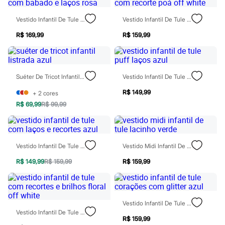
Chinelos
Sapatos
Vestido Infantil De Tule Com Babado E Laços Rosa
Vestido Infantil De Tule Com Recorte Poá Off White
Sandálias e Papetes
Tênis
R$ 169,99
R$ 159,99
Moda esportiva
Acessórios
Bermudas
Camisetas
Calças
Suéter De Tricot Infantil Listrada Azul
Vestido Infantil De Tule Puff Laços Azul
Calçados
R$ 149,99
+
2
cores
Regatas
Moda íntima
R$ 69,99
R$ 99,99
Cuecas
Meias
Pijamas
Moda praia
Vestido Infantil De Tule Com Laços E Recortes Azul
Vestido Midi Infantil De Tule Lacinho Verde
Personagens
Plus size
R$ 149,99
R$ 159,99
R$ 159,99
Blusas e Camisetas
Calças
Camisas
Casacos e Jaquetas
Jeans
Vestido Infantil De Tule Corações Com Glitter Azul
Moda esportiva
Vestido Infantil De Tule Com Recortes E Brilhos Floral Off White
R$ 159,99
Shorts e Bermudas