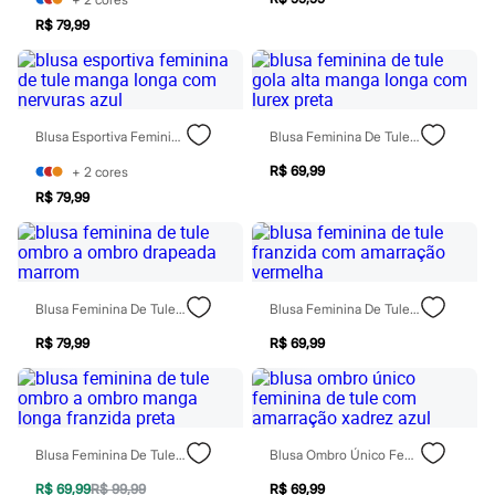
Perfumes
Perfumes femininos
R$ 79,99
Perfumes infantis
Perfumes masculinos
Todos os produtos
Mindse7
Novidades
Blusa Esportiva Feminina De Tule Manga Longa Com Nervuras Azul
Blusa Feminina De Tule Gola Alta Manga Longa Com Lurex Preta
Blusas
Calças
R$ 69,99
+
2
cores
Casacos e Jaquetas
Jeans
R$ 79,99
Saias
Shorts e Bermudas
T-shirt
Vestidos
Acessórios
Blusa Feminina De Tule Ombro A Ombro Drapeada Marrom
Blusa Feminina De Tule Franzida Com Amarração Vermelha
Alfaiataria
Calçados
R$ 79,99
R$ 69,99
Guarda-roupa
Moda esportiva
Plus size
Special Basics
Calçados
Blusa Feminina De Tule Ombro A Ombro Manga Longa Franzida Preta
Blusa Ombro Único Feminina De Tule Com Amarração Xadrez Azul
Novidades
Feminino
R$ 69,99
R$ 99,99
R$ 69,99