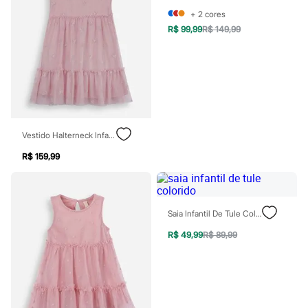
Rasteirinhas
+
2
cores
Sandálias
R$ 99,99
R$ 149,99
Tênis
Diversão
Marcas
Baby Club
Fifteen
Miss Fifteen
Palomino
Moda íntima
Calcinhas
Vestido Halterneck Infantil De Tule Lacinho Rosa
Cuecas
Meias
R$ 159,99
Pijamas
Moda praia
Biquínis e Maiôs
Blusas de proteção
Saia Infantil De Tule Colorido
Sungas
Personagens
R$ 49,99
R$ 89,99
Bluey
Disney
Hello Kitty
Homem Aranha
Minecraft
Naruto