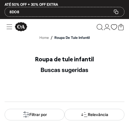
ATÉ 50% OFF + 30% OFF EXTRA
8DO8
Ofertas
Compre por Departamento
Feminino
/
Home
Roupa De Tule Infantil
Masculino
Infantil
Calçados
Mindse7
Roupa de tule infantil
Plus Size
Até 20% off
buscas sugeridas
Até 40% off
Até 60% off
A partir de 60% off
Feminino
Em alta
Inverno
Alfaiataria
Novidades
Roupas
Filtrar por
Relevância
Blusas e Camisetas
Básicos