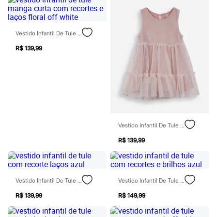
Moda esportiva
Shorts e Saias
Vestidos
Masculino
Vestido Infantil De Tule Manga Curta Com Recortes E Laços Floral Off White
Em alta
Dia dos Pais
R$ 139,99
Inverno
Novidades
Roupas
Bermudas
Camisas
Calças
Camisetas e Regatas
Casacos e Jaquetas
Jeans
Vestido Infantil De Tule Com Recorte Corações Rosa
Polos
R$ 139,99
Acessórios
Bolsas e Mochilas
Chapéus e Bonés
Cintos
Carteiras
Vestido Infantil De Tule Com Recorte Laços Azul
Vestido Infantil De Tule Com Recortes E Brilhos Azul
Óculos
Relógios
R$ 139,99
R$ 149,99
Calçados
Botas