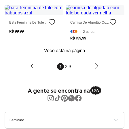
Botas
Chinelos
Pantufas
Rasteirinhas
Sandálias
Bata Feminina De Tule Com Babados Azul
Camisa De Algodão Com Tule Bordada Vermelha
Sapatilhas
Sapatos
R$ 99,99
+
2
cores
Scarpin
R$ 139,99
Tamancos
Tênis
Você está na página
Masculino
Chinelos
Sandálias
1
2
3
Sapatênis
Sapatos
Tênis
Menina
Babuche
A gente se encontra na
Botas
Chinelos
Pantufas
Sandálias
Sapatilhas
Tênis
Feminino
Menino
Blusas
Calças
Vestidos
Saias
Casacos
Moda Praia
Moda Íntima