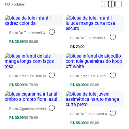
Calças
143
produtos
Casacos e Jaquetas
Jeans
Macacões
Saias
Shorts e Bermudas
Vestidos
Blusa De Tule Infantil Xadrez Colorida
Acessórios
Blusa De Tule Infantil Luluca Manga Curta Rosa Escuro
Bolsas
R$ 25,99
R$ 59,99
Bonés e Chapéus
R$ 79,99
Bijoux
Cintos
Óculos
Relógios
Calçados
Blusa Infantil De Tule Manga Longa Com Laços Rosa
Blusa Infantil De Algodão Com Tule Guerreiras Do Kpop Off White
Botas
Chinelos
R$ 55,99
R$ 79,99
R$ 69,99
R$ 99,99
Rasteirinhas
Sandálias
Sapatilhas
Tênis
Blusa Ciganinha Infantil Ombro A Ombro Floral Azul
Marcas
Blusa De Tule Juvenil Assimétrica Naruto Manga Curta Preto
City
R$ 39,99
R$ 79,99
Clock House
R$ 55,99
R$ 59,99
Mindset