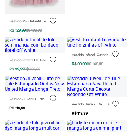
Patrulha Canina
Sonic
Stitch
Beleza
Vestido Midi Infantil De Tule Coração Rosa
Kits
Perfumes árabes
R$ 129,99
R$ 139,99
Novidades
Cabelos
Condicionador
Escovas e Pentes
Vestido Infantil Cavado De Tule Florzinhas Off White
Finalizadores
Vestido Infantil De Tule Sem Manga Com Bordado Floral Off White
Shampoo
R$ 99,99
R$ 149,99
Tratamento
R$ 99,99
R$ 139,99
Cuidados com o corpo
Hidratante
Protetor solar
Tratamento
Cuidados com o rosto
Vestido Juvenil Curto De Tule Estampado Ondas Now United Manga Longa Preto
Esfoliante
Vestido Juvenil De Tule Estampado Now United Manga Curta Decote Redondo Off White
Hidratante
R$ 119,99
Protetor solar
R$ 119,99
Tônicos
Maquiagens
Base
Batom