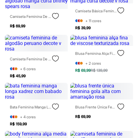
Patrulha Canina
Sonic
Camiseta Básica Feminina Manga Curta Decote V Rosa
Stitch
Camiseta Feminina De Algodão Manga Curta Britney Spears Rosa
Beleza
+
11
cores
Kits
R$ 69,99
R$ 39,99
Perfumes árabes
Novidades
Cabelos
Condicionador
Blusa Feminina Alça Fina De Viscose Texturizada Rosa
Escovas e Pentes
Camiseta Feminina De Algodão Peruano Decote V Rosa
Finalizadores
+
2
cores
Shampoo
+
6
cores
Tratamento
R$ 69,99
R$ 139,99
Cuidados com o corpo
R$ 45,99
Hidratante
Protetor solar
Tratamento
Cuidados com o rosto
Esfoliante
Bata Feminina Manga Longa Xadrez Com Babado Rosa
Blusa Frente Única Feminina Gola Alta Com Amarração Rosa
Hidratante
Protetor solar
R$ 69,99
+
4
cores
Tônicos
R$ 159,99
Maquiagens
Base
Batom