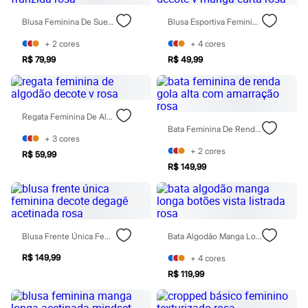
Todos os produtos
Infantil
Blusa Feminina De Suede Franzida Rosa
Blusa Esportiva Feminina Decote V Manga Curta Rosa
Em alta
Arrumadinho para os meninos
+
2
cores
+
4
cores
Romântico para as meninas
R$ 79,99
R$ 49,99
Inverno
Novidades
Roupas menina
0 a 24 meses
Regata Feminina De Algodão Decote V Rosa
1 a 5 anos
Bata Feminina De Renda Gola Alta Com Amarração Rosa
4 a 12 anos
+
3
cores
10 a 16 anos
+
2
cores
Roupas menino
R$ 59,99
0 a 24 meses
R$ 149,99
1 a 5 anos
4 a 12 anos
10 a 16 anos
Acessórios
Recém-nascido
Blusa Frente Única Feminina Decote Degagê Acetinada Rosa
Bata Algodão Manga Longa Botões Vista Listrada Rosa
Bolsas e Mochilas
Chapéus
R$ 149,99
+
4
cores
Calçados
R$ 119,99
Botas
Chinelos
Pantufas