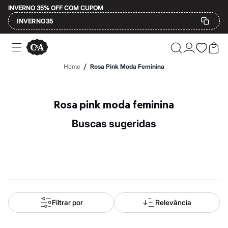
INVERNO 35% OFF COM CUPOM
INVERNO35
Ofertas
Compre por Departamento
Feminino
/
Home
Rosa Pink Moda Feminina
Masculino
Infantil
Calçados
Mindse7
Rosa pink moda feminina
Plus Size
Até 20% off
buscas sugeridas
Até 40% off
Até 60% off
A partir de 60% off
Feminino
Em alta
Inverno
Alfaiataria
Novidades
Roupas
Filtrar por
Relevância
Blusas e Camisetas
Básicos