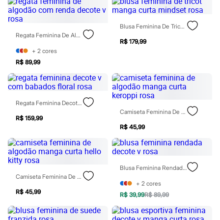
Chinelos
Sapatos
Sandálias e Papetes
Blusa Feminina De Tricot Manga Curta Mindset Rosa
Tênis
Regata Feminina De Algodão Com Renda Decote V Rosa
Moda esportiva
R$ 179,99
Acessórios
+
2
cores
Bermudas
R$ 89,99
Camisetas
Calças
Calçados
Regatas
Moda íntima
Regata Feminina Decote V Com Babados Floral Rosa
Cuecas
Camiseta Feminina De Algodão Manga Curta Keroppi Rosa
Meias
R$ 159,99
Pijamas
R$ 45,99
Moda praia
Personagens
Plus size
Blusas e Camisetas
Blusa Feminina Rendada Decote V Rosa
Calças
Camiseta Feminina De Algodão Manga Curta Hello Kitty Rosa
Camisas
+
2
cores
Casacos e Jaquetas
R$ 45,99
R$ 39,99
R$ 89,99
Jeans
Moda esportiva
Shorts e Bermudas