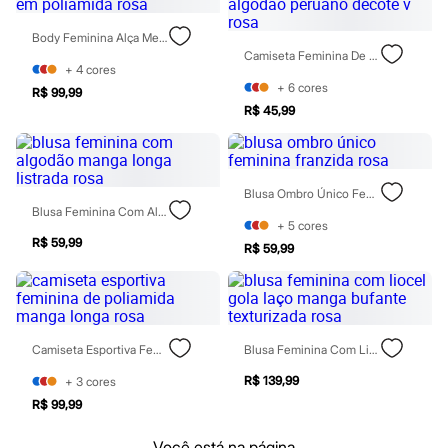
Blush
Corretivo
Body Feminina Alça Media Em Poliamida Rosa
Gloss
Camiseta Feminina De Algodão Peruano Decote V Rosa
Pó facial
+
4
cores
Sombras
+
6
cores
R$ 99,99
Al Wataniah
R$ 45,99
Banderas
Beleza C&A
Boca Rosa
Bruna Tavares
Blusa Ombro Único Feminina Franzida Rosa
Carolina Herrera
Blusa Feminina Com Algodão Manga Longa Listrada Rosa
Ciclo
+
5
cores
Fran by Franciny Ehlke
R$ 59,99
Jean Paul Gaultier
R$ 59,99
Lancôme
Mari Maria
Mascavo
Niina Secrets
Océane
Camiseta Esportiva Feminina De Poliamida Manga Longa Rosa
Blusa Feminina Com Liocel Gola Laço Manga Bufante Texturizada Rosa
Payot
Rabanne
R$ 139,99
+
3
cores
Real Techniques
R$ 99,99
Vizzela
Vult
Você está na página