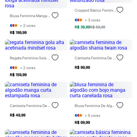
Rasteirinhas
Sandálias
Cropped Básico Feminino Texturizado Rosa
Tênis
Blusa Feminina Manga Longa Acetinada Mindset Rosa
Diversão
+
3
cores
Marcas
+
2
cores
R$ 39,99
R$ 59,99
Baby Club
R$ 199,99
Fifteen
Miss Fifteen
Palomino
Moda íntima
Regata Feminina Gola Alta Acetinada Mindset Rosa
Camiseta Feminina De Algodão Shania Twain Rosa
Calcinhas
Cuecas
R$ 99,99
+
2
cores
Meias
Pijamas
R$ 159,99
Moda praia
Biquínis e Maiôs
Blusas de proteção
Sungas
Personagens
Camiseta Feminina De Algodão Manga Curta Estampada Rosa
Blusa Feminina De Algodão Com Bojo Manga Curta Canelada Rosa
Bluey
Disney
R$ 49,99
+
5
cores
Hello Kitty
R$ 69,99
Homem Aranha
Minecraft
Naruto