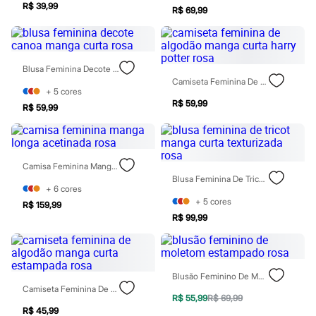
Sawary
R$ 39,99
R$ 69,99
Yessica
Moda esportiva
Acessórios
Blusas
Calçados
Blusa Feminina Decote Canoa Manga Curta Rosa
Leggings
Camiseta Feminina De Algodão Manga Curta Harry Potter Rosa
Shorts e Bermudas
+
5
cores
Tops
R$ 59,99
R$ 59,99
Moda íntima
Calcinhas
Cintas e Modeladores
Meias
Camisa Feminina Manga Longa Acetinada Rosa
Pijamas
Blusa Feminina De Tricot Manga Curta Texturizada Rosa
Sutiãs e Tops
+
6
cores
Moda praia
+
5
cores
Biquínis
R$ 159,99
Maiôs
R$ 99,99
Saídas de praia
Personagens
Plus size
Blusas e Camisetas
Blusão Feminino De Moletom Estampado Rosa
Calças
Camiseta Feminina De Algodão Manga Curta Estampada Rosa
Casacos e Jaquetas
R$ 55,99
R$ 69,99
Jeans
R$ 45,99