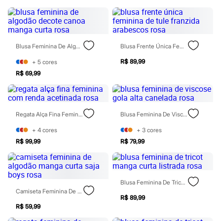
Moda esportiva
Shorts e Saias
Vestidos
Masculino
Em alta
Blusa Feminina De Algodão Decote Canoa Manga Curta Rosa
Blusa Frente Única Feminina De Tule Franzida Arabescos Rosa
Dia dos Pais
Inverno
R$ 89,99
+
5
cores
Novidades
Roupas
R$ 69,99
Bermudas
Camisas
Calças
Camisetas e Regatas
Regata Alça Fina Feminina Com Renda Acetinada Rosa
Blusa Feminina De Viscose Gola Alta Canelada Rosa
Casacos e Jaquetas
Jeans
+
4
cores
+
3
cores
Polos
R$ 99,99
R$ 79,99
Acessórios
Bolsas e Mochilas
Chapéus e Bonés
Cintos
Carteiras
Blusa Feminina De Tricot Manga Curta Listrada Rosa
Óculos
Camiseta Feminina De Algodão Manga Curta Saja Boys Rosa
Relógios
R$ 89,99
Calçados
R$ 59,99
Botas