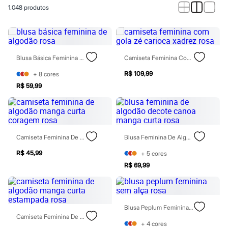
Calças
1.048
produtos
Casacos e Jaquetas
Jeans
Macacões
Saias
Shorts e Bermudas
Vestidos
Blusa Básica Feminina De Algodão Rosa
Camiseta Feminina Com Gola Zé Carioca Xadrez Rosa
Acessórios
Bolsas
R$ 109,99
+
8
cores
Bonés e Chapéus
R$ 59,99
Bijoux
Cintos
Óculos
Relógios
Calçados
Camiseta Feminina De Algodão Manga Curta Coragem Rosa
Blusa Feminina De Algodão Decote Canoa Manga Curta Rosa
Botas
Chinelos
R$ 45,99
+
5
cores
Rasteirinhas
Sandálias
R$ 69,99
Sapatilhas
Tênis
Marcas
City
Blusa Peplum Feminina Sem Alça Rosa
Clock House
Camiseta Feminina De Algodão Manga Curta Estampada Rosa
Mindset
+
4
cores