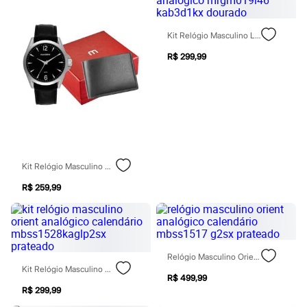
Blush
Corretivo
Gloss
Kit Relógio Masculino Lince Analógico Mrgm019l46 Kab3d1kx Dourado
Pó facial
R$ 299,99
Sombras
Al Wataniah
Banderas
Beleza C&A
Boca Rosa
Bruna Tavares
Carolina Herrera
Ciclo
Fran by Franciny Ehlke
Kit Relógio Masculino Mondaine 99740g0mvnh1kf Analógico Prateado
Jean Paul Gaultier
Lancôme
R$ 259,99
Mari Maria
Mascavo
Niina Secrets
Océane
Payot
Rabanne
Relógio Masculino Orient Analógico Calendário Mbss1517 G2sx Prateado
Real Techniques
Kit Relógio Masculino Orient Analógico Calendário Mbss1528kaglp2sx Prateado
R$ 499,99
Vizzela
R$ 299,99
Vult