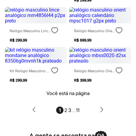
Botas
R$ 299,99
Chinelos
Pantufas
Rasteirinhas
Sandálias
Sapatilhas
Relógio Masculino Lince Analógico Mrn4856l44 P2px Preto
Relógio Masculino Orient Analógico Calendário Mpsc1017 G2px Preto
Sapatos
Scarpin
R$ 299,99
R$ 699,99
Tamancos
Tênis
Masculino
Chinelos
Sandálias
Kit Relógio Masculino Mondaine Analógico 83506g0mvnh1k Prateado
Relógio Masculino Orient Analógico Mbss0020 D2sx Prateado
Sapatênis
Sapatos
R$ 299,99
R$ 399,99
Tênis
Menina
Você está na página
Babuche
Botas
Chinelos
...
Pantufas
1
2
3
11
Sandálias
Sapatilhas
Tênis
Menino
A gente se encontra na