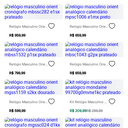
Chinelos
Sapatos
Sandálias e Papetes
Tênis
Moda esportiva
Relógio Masculino Orient Cronógrafo Mbssc282 E1sx Prateado
Relógio Masculino Orient Analógico Calendário Mpsc1006 E1mx Preto
Acessórios
Bermudas
R$ 959,99
R$ 659,99
Camisetas
Calças
Calçados
Regatas
Moda íntima
Cuecas
Relógio Masculino Orient Analógico Calendário Mbss1532 P1sx Prateado
Relógio Masculino Orient Analógico Calendário Mbsc1043 G2px Prateado
Meias
R$ 799,99
R$ 659,99
Pijamas
Moda praia
Personagens
Plus size
Blusas e Camisetas
Calças
Relógio Masculino Orient Analógico Calendário Mgss1159 S2kx Dourado
Kit Relógio Masculino Analógico Mondaine 99700g0mvne1kc Prateado
Camisas
Casacos e Jaquetas
R$ 599,99
R$ 209,99
R$ 299,99
Jeans
Moda esportiva
Shorts e Bermudas