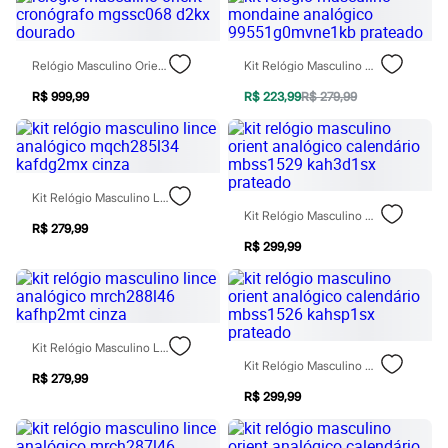
Rasteirinhas
Sandálias
Tênis
Diversão
Relógio Masculino Orient Cronógrafo Mgssc068 D2kx Dourado
Kit Relógio Masculino Mondaine Analógico 99551g0mvne1kb Prateado
Marcas
R$ 999,99
R$ 223,99
R$ 279,99
Baby Club
Fifteen
Miss Fifteen
Palomino
Moda íntima
Calcinhas
Kit Relógio Masculino Lince Analógico Mqch285l34 Kafdg2mx Cinza
Cuecas
Kit Relógio Masculino Orient Analógico Calendário Mbss1529 Kah3d1sx Prateado
Meias
R$ 279,99
Pijamas
R$ 299,99
Moda praia
Biquínis e Maiôs
Blusas de proteção
Sungas
Personagens
Kit Relógio Masculino Lince Analógico Mrch288l46 Kafhp2mt Cinza
Bluey
Kit Relógio Masculino Orient Analógico Calendário Mbss1526 Kahsp1sx Prateado
Disney
R$ 279,99
Hello Kitty
R$ 299,99
Homem Aranha
Minecraft
Naruto