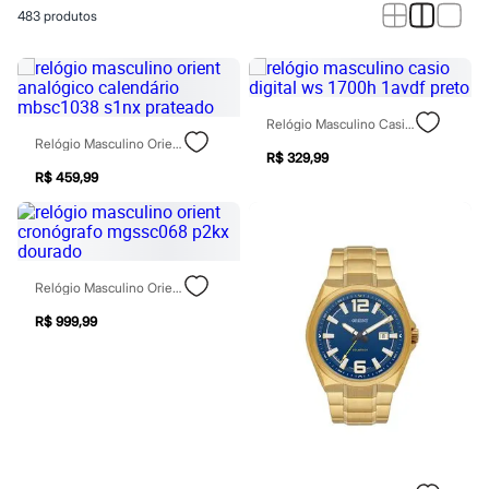
Calças
483
produtos
Casacos e Jaquetas
Jeans
Macacões
Saias
Shorts e Bermudas
Vestidos
Relógio Masculino Casio Digital Ws 1700h 1avdf Preto
Acessórios
Relógio Masculino Orient Analógico Calendário Mbsc1038 S1nx Prateado
Bolsas
R$ 329,99
Bonés e Chapéus
R$ 459,99
Bijoux
Cintos
Óculos
Relógios
Calçados
Relógio Masculino Orient Cronógrafo Mgssc068 P2kx Dourado
Botas
Chinelos
R$ 999,99
Rasteirinhas
Sandálias
Sapatilhas
Tênis
Marcas
City
Clock House
Mindset