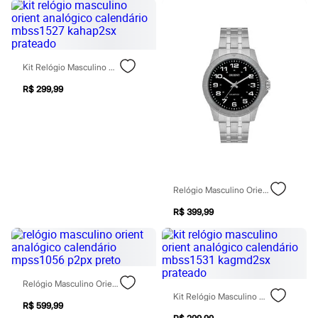
Perfumes
Perfumes femininos
Perfumes infantis
Perfumes masculinos
Todos os produtos
Mindse7
Kit Relógio Masculino Orient Analógico Calendário Mbss1527 Kahap2sx Prateado
Novidades
Blusas
R$ 299,99
Calças
Casacos e Jaquetas
Jeans
Saias
Shorts e Bermudas
T-shirt
Vestidos
Relógio Masculino Orient Analógico Mbss0020 P2sx Prateado
Acessórios
Alfaiataria
R$ 399,99
Calçados
Guarda-roupa
Moda esportiva
Plus size
Special Basics
Calçados
Relógio Masculino Orient Analógico Calendário Mpss1056 P2px Preto
Novidades
Kit Relógio Masculino Orient Analógico Calendário Mbss1531 Kagmd2sx Prateado
Feminino
R$ 599,99