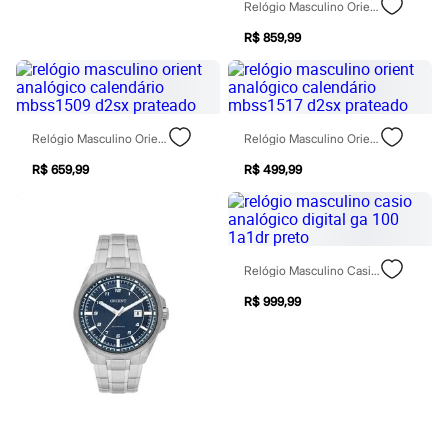
Sawary
Relógio Masculino Orient Analógico Calendário Mgss1301 D2kx Dourado
Yessica
R$ 859,99
Moda esportiva
Acessórios
Blusas
Calçados
Leggings
Shorts e Bermudas
Relógio Masculino Orient Analógico Calendário Mbss1509 D2sx Prateado
Relógio Masculino Orient Analógico Calendário Mbss1517 D2sx Prateado
Tops
Moda íntima
R$ 659,99
R$ 499,99
Calcinhas
Cintas e Modeladores
Meias
Pijamas
Sutiãs e Tops
Relógio Masculino Casio Analógico Digital Ga 100 1a1dr Preto
Moda praia
Biquínis
R$ 999,99
Maiôs
Saídas de praia
Personagens
Plus size
Blusas e Camisetas
Calças
Casacos e Jaquetas
Jeans