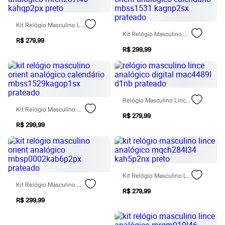
Patrulha Canina
Sonic
Stitch
Kit Relógio Masculino Lince Analógico Mrch287l46 Kahqp2px Preto
Beleza
Kit Relógio Masculino Orient Analógico Calendário Mbss1531 Kagnp2sx Prateado
R$ 279,99
Kits
R$ 299,99
Perfumes árabes
Novidades
Cabelos
Condicionador
Escovas e Pentes
Finalizadores
Relógio Masculino Lince Analógico Digital Mac4489l D1nb Prateado
Shampoo
Kit Relógio Masculino Orient Analógico Calendário Mbss1529kagop1sx Prateado
Tratamento
R$ 279,99
Cuidados com o corpo
R$ 299,99
Hidratante
Protetor solar
Tratamento
Cuidados com o rosto
Esfoliante
Kit Relógio Masculino Lince Analógico Mqch284l34 Kah5p2nx Preto
Hidratante
Kit Relógio Masculino Orient Analógico Mbsp0002kab6p2px Prateado
Protetor solar
R$ 279,99
Tônicos
R$ 299,99
Maquiagens
Base
Batom