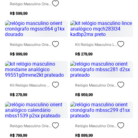
Moda esportiva
Relógio Masculino Orient Analógico Calendário Mbss1506 D2sx Prateado
Shorts e Saias
Vestidos
R$ 599,99
Masculino
Em alta
Dia dos Pais
Inverno
Novidades
Relógio Masculino Orient Cronógrafo Mgssc064 G1kx Dourado
Kit Relógio Masculino Lince Analógico Mqch283l34 Kadbp2mx Preto
Roupas
Bermudas
R$ 999,99
R$ 279,99
Camisas
Calças
Camisetas e Regatas
Casacos e Jaquetas
Jeans
Polos
Kit Relógio Masculino Mondaine Analógico 99551g0mvne2kt Prateado
Relógio Masculino Orient Cronógrafo Mbssc281 D2sx Prateado
Acessórios
R$ 279,99
R$ 959,99
Bolsas e Mochilas
Chapéus e Bonés
Cintos
Carteiras
Óculos
Relógios
Relógio Masculino Orient Analógico Calendário Mbss1539 P2sx Prateado
Relógio Masculino Orient Cronógrafo Mbssc299 D1sx Prateado
Calçados
Botas
R$ 799,99
R$ 899,99