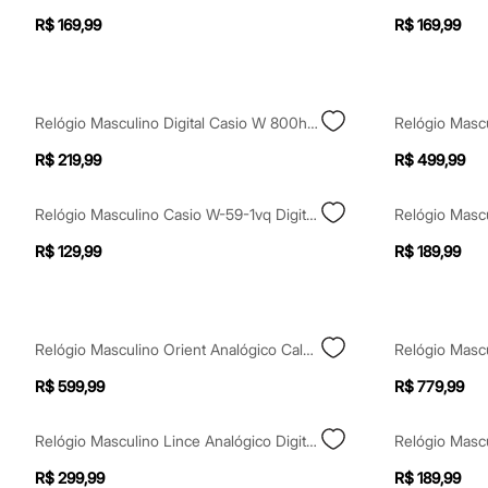
Yessica
R$ 169,99
R$ 169,99
Moda esportiva
Acessórios
Blusas
Calçados
Leggings
Relógio Masculino Digital Casio W 800h 1avdf Azul
Shorts e Bermudas
Tops
R$ 219,99
R$ 499,99
Moda íntima
Calcinhas
Cintas e Modeladores
Relógio Masculino Casio W-59-1vq Digital Preto
Meias
Pijamas
R$ 129,99
R$ 189,99
Sutiãs e Tops
Moda praia
Biquínis
Maiôs
Saídas de praia
Relógio Masculino Orient Analógico Calendário Mgss1296p2kx Dourado
Personagens
Plus size
R$ 599,99
R$ 779,99
Blusas e Camisetas
Calças
Casacos e Jaquetas
Relógio Masculino Lince Analógico Digital Map4489l P1px Preto
Jeans
Moda esportiva
R$ 299,99
R$ 189,99