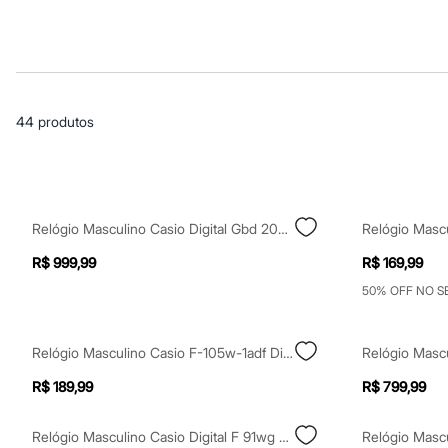
Casacos e Jaquetas
Jeans
Macacões
Saias
Shorts e Bermudas
Vestidos
Acessórios
44
produtos
Bolsas
Bonés e Chapéus
Bijoux
Cintos
Óculos
Relógios
Relógio Masculino Casio Digital Gbd 200 9dr Preto
Calçados
Botas
R$ 999,99
R$ 169,99
Chinelos
Rasteirinhas
50% OFF NO 
Sandálias
Sapatilhas
Tênis
Relógio Masculino Casio F-105w-1adf Digital Preto
Marcas
City
R$ 189,99
R$ 799,99
Clock House
Mindset
Sawary
Relógio Masculino Casio Digital F 91wg 9qdf Sc Preto