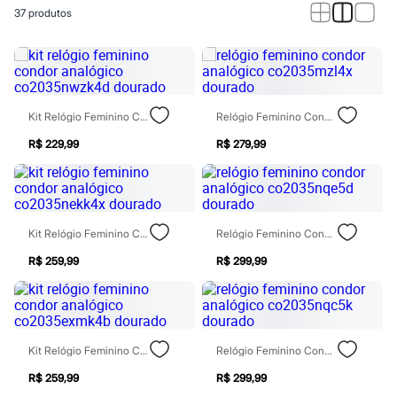
Calças
37
produtos
Casacos e Jaquetas
Jeans
Macacões
Saias
Shorts e Bermudas
Vestidos
Acessórios
Kit Relógio Feminino Condor Analógico Co2035nwzk4d Dourado
Relógio Feminino Condor Analógico Co2035mzl4x Dourado
Bolsas
Bonés e Chapéus
R$ 229,99
R$ 279,99
Bijoux
Cintos
Óculos
Relógios
Calçados
Kit Relógio Feminino Condor Analógico Co2035nekk4x Dourado
Relógio Feminino Condor Analógico Co2035nqe5d Dourado
Botas
Chinelos
R$ 259,99
R$ 299,99
Rasteirinhas
Sandálias
Sapatilhas
Tênis
Marcas
Kit Relógio Feminino Condor Analógico Co2035exmk4b Dourado
Relógio Feminino Condor Analógico Co2035nqc5k Dourado
City
Clock House
R$ 259,99
R$ 299,99
Mindset