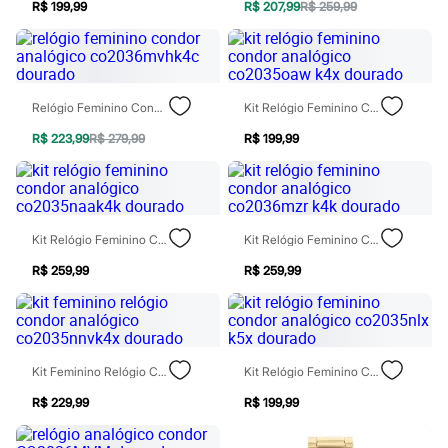
Chinelos
R$ 199,99
R$ 207,99
R$ 259,99
Sapatos
Sandálias e Papetes
Tênis
Moda esportiva
Acessórios
Relógio Feminino Condor Analógico Co2036mvhk4c Dourado
Kit Relógio Feminino Condor Analógico Co2035oaw K4x Dourado
Bermudas
Camisetas
R$ 223,99
R$ 279,99
R$ 199,99
Calças
Calçados
Regatas
Moda íntima
Cuecas
Kit Relógio Feminino Condor Analógico Co2035naak4k Dourado
Kit Relógio Feminino Condor Analógico Co2036mzr K4k Dourado
Meias
Pijamas
R$ 259,99
R$ 259,99
Moda praia
Personagens
Plus size
Blusas e Camisetas
Calças
Camisas
Kit Feminino Relógio Condor Analógico Co2035nnvk4x Dourado
Kit Relógio Feminino Condor Analógico Co2035nlx K5x Dourado
Casacos e Jaquetas
Jeans
R$ 229,99
R$ 199,99
Moda esportiva
Shorts e Bermudas