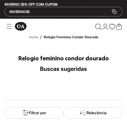
INVERNO 35% OFF COM CUPOM
INVERNO35
Ofertas
Compre por Departamento
Feminino
/
Home
Relogio Feminino Condor Dourado
Masculino
Infantil
Calçados
Mindse7
Relogio feminino condor dourado
Plus Size
Até 20% off
buscas sugeridas
Até 40% off
Até 60% off
A partir de 60% off
Feminino
Em alta
Inverno
Alfaiataria
Novidades
Roupas
Filtrar por
Relevância
Blusas e Camisetas
Básicos