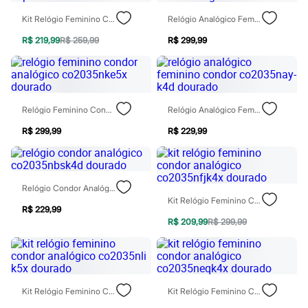
Moda esportiva
Shorts e Saias
Kit Relógio Feminino Condor Analógico Copc21aecsk4b Dourado
Relógio Analógico Feminino Condor Co2039mug-K4k Dourado
Vestidos
Masculino
R$ 219,99
R$ 259,99
R$ 299,99
Em alta
Dia dos Pais
Inverno
Novidades
Roupas
Relógio Feminino Condor Analógico Co2035nke5x Dourado
Relógio Analógico Feminino Condor Co2035nay-K4d Dourado
Bermudas
Camisas
R$ 299,99
R$ 229,99
Calças
Camisetas e Regatas
Casacos e Jaquetas
Jeans
Relógio Condor Analógico Co2035nbsk4d Dourado
Polos
Kit Relógio Feminino Condor Analógico Co2035nfjk4x Dourado
Acessórios
R$ 229,99
Bolsas e Mochilas
R$ 209,99
R$ 299,99
Chapéus e Bonés
Cintos
Carteiras
Óculos
Relógios
Calçados
Kit Relógio Feminino Condor Analógico Co2035nli K5x Dourado
Kit Relógio Feminino Condor Analógico Co2035neqk4x Dourado
Botas