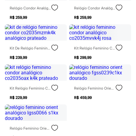
Rasteirinhas
Relógio Condor Analógico Co2036mwsk4b Dourado
Relógio Condor Analógico Co2035nff K4d Dourado
Sandálias
Tênis
R$ 259,99
R$ 259,99
Diversão
Marcas
Baby Club
Fifteen
Miss Fifteen
Palomino
Kit De Relógio Feminino Condor Co2035mzmk4k Analógico Prateado
Kit Relógio Feminino Condor Analógico Co2035mvvk4j Rosa
Moda íntima
R$ 239,99
R$ 299,99
Calcinhas
Cuecas
Meias
Pijamas
Moda praia
Biquínis e Maiôs
Kit Relógio Feminino Condor Analógico Co2035oax K4k Prateado
Relógio Feminino Orient Analógico Fgss0239c1kx Dourado
Blusas de proteção
Sungas
R$ 229,99
R$ 459,99
Personagens
Bluey
Disney
Hello Kitty
Homem Aranha
Relógio Feminino Orient Analógico Lgss0066 S1kx Dourado
Minecraft
Naruto