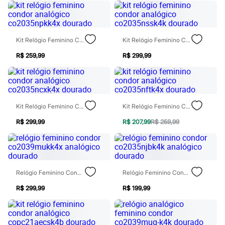
Sawary
Yessica
Moda esportiva
Acessórios
Blusas
Kit Relógio Feminino Condor Analógico Co2035npkk4x Dourado
Kit Relógio Feminino Condor Analógico Co2035nssk4k Dourado
Calçados
Leggings
R$ 259,99
R$ 299,99
Shorts e Bermudas
Tops
Moda íntima
Calcinhas
Cintas e Modeladores
Kit Relógio Feminino Condor Analógico Co2035ncxk4x Dourado
Kit Relógio Feminino Condor Analógico Co2035nftk4x Dourado
Meias
Pijamas
R$ 299,99
R$ 207,99
R$ 259,99
Sutiãs e Tops
Moda praia
Biquínis
Maiôs
Saídas de praia
Relógio Feminino Condor Co2039mukk4x Analógico Dourado
Relógio Feminino Condor Co2035njbk4k Analógico Dourado
Personagens
Plus size
R$ 299,99
R$ 199,99
Blusas e Camisetas
Calças
Casacos e Jaquetas
Jeans