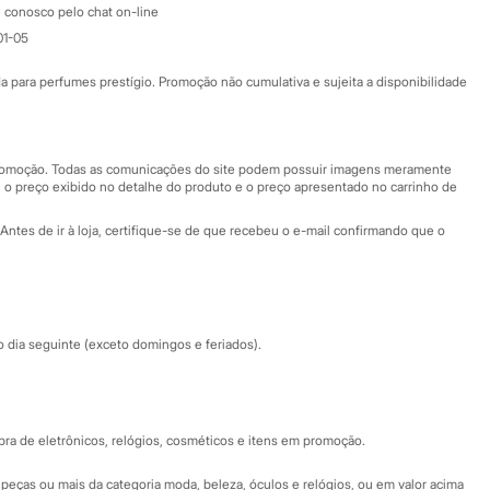
Atendimento
 conosco pelo chat on-line
01-05
Ajuda
Fale conosco
ara perfumes prestígio. Promoção não cumulativa e sujeita a disponibilidade
Nossas lojas
Nossas lojas plus size
Central de ética
 promoção. Todas as comunicações do site podem possuir imagens meramente
 o preço exibido no detalhe do produto e o preço apresentado no carrinho de
Eventos
Antes de ir à loja, certifique-se de que recebeu o e-mail confirmando que o
Especial Dia dos Pais
dia seguinte (exceto domingos e feriados).
a de eletrônicos, relógios, cosméticos e itens em promoção.
peças ou mais da categoria moda, beleza, óculos e relógios, ou em valor acima