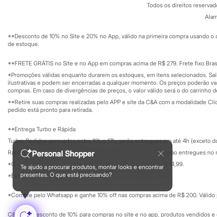
Todos os direitos reserva
Sandálias
Trabalhe conosco
C&A Pay
Tênis
Sobre o C&A P
Alam
Sustentabilidade
Diversão
Solicite seu ca
Mapa do site
Marcas
**Desconto de 10% no Site e 20% no App, válido na primeira compra usando o 
Governança
Baby Club
Investidores
de estoque.
Fifteen
Ouvidoria / Rel
Sala de imprensa
Miss Fifteen
Educação fina
**FRETE GRÁTIS no Site e no App em compras acima de R$ 279. Frete fixo Brasi
Palomino
Privacidade
Sustentabilida
*Promoções válidas enquanto durarem os estoques, em itens selecionados. Sa
Moda íntima
Configuração de cookies
ilustrativas e podem ser encerradas a qualquer momento. Os preços poderão var
Calcinhas
Minha privacidade
compras. Em caso de divergências de preços, o valor válido será o do carrinho 
Cuecas
Meias
**Retire suas compras realizadas pelo APP e site da C&A com a modalidade Clique
pedido está pronto para retirada.
Pijamas
Moda praia
Biquínis e Maiôs
**Entrega Turbo e Rápida
Blusas de proteção
Turbo: Pedidos aprovados entre 10h e 17h, serão entregues em até 4h (exceto d
Sungas
Rápida: Pedidos com os pagamentos aprovados até as 10h, serão entregues no 
Personal Shopper
Personagens
Bluey
*O valor do frete para o turbo é R$ 24,99 e para a rápida é R$ 14,99.
Te ajudo a procurar produtos, montar looks e encontrar
Formas de pagamento
Disney
presentes. O que está precisando?
*Essa condição ainda não estará disponível em todas as lojas.
Hello Kitty
Homem Aranha
*Compre pelo Whatsapp e ganhe 10% off nas compras acima de R$ 200. Válido p
Minecraft
Naruto
C&A Pay: desconto de 10% para compras no site e no app, produtos vendidos e e
Patrulha Canina