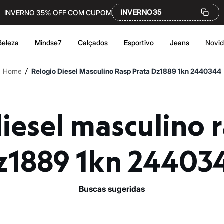
INVERNO35
INVERNO 35% OFF COM CUPOM
Beleza
Mindse7
Calçados
Esportivo
Jeans
Novi
/
Home
Relogio Diesel Masculino Rasp Prata Dz1889 1kn 2440344
z1889 1kn 24403
buscas sugeridas