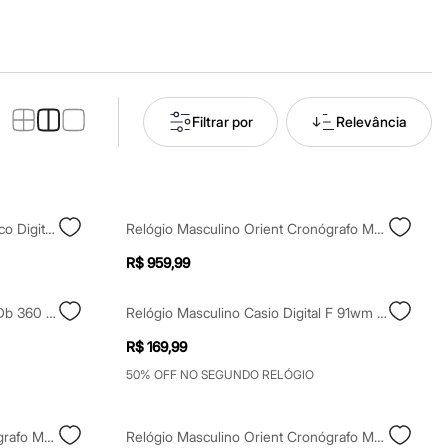
Filtrar por
Relevância
Relógio Masculino Lince Analógico Digital Mac4489l D1nb Prateado
Relógio Masculino Orient Cronógrafo Mbssc281 D2sx Prateado
R$ 959,99
Relógio Masculino Casio Digital Db 360 1adf Prateado
Relógio Masculino Casio Digital F 91wm 1bdf Prateado
R$ 169,99
50% OFF NO SEGUNDO RELÓGIO
Relógio Masculino Orient Cronógrafo Mbssc285 D1sx Prateado
Relógio Masculino Orient Cronógrafo Mbscc064 D1mx Prateado