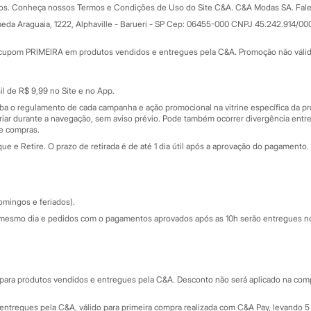
dos. Conheça nossos Termos e Condições de Uso do Site C&A. C&A Modas SA. Fale
Todas as vantagens
ay
eda Araguaia, 1222, Alphaville - Barueri - SP Cep: 06455-000 CNPJ 45.242.914/00
Minha C&A
rtão
Cupons de desconto
cupom PRIMEIRA em produtos vendidos e entregues pela C&A. Promoção não válida p
Cartão presente
atórios
Sobre o cartão presente
nceira
l de R$ 9,99 no Site e no App.
de
iba o regulamento de cada campanha e ação promocional na vitrine específica da
iar durante a navegação, sem aviso prévio. Pode também ocorrer divergência entre
de compras.
 e Retire. O prazo de retirada é de até 1 dia útil após a aprovação do pagamento. 
omingos e feriados).
mesmo dia e pedidos com o pagamentos aprovados após as 10h serão entregues no 
Segurança e qualidade
ara produtos vendidos e entregues pela C&A. Desconto não será aplicado na compr
ntregues pela C&A, válido para primeira compra realizada com C&A Pay, levando 5 