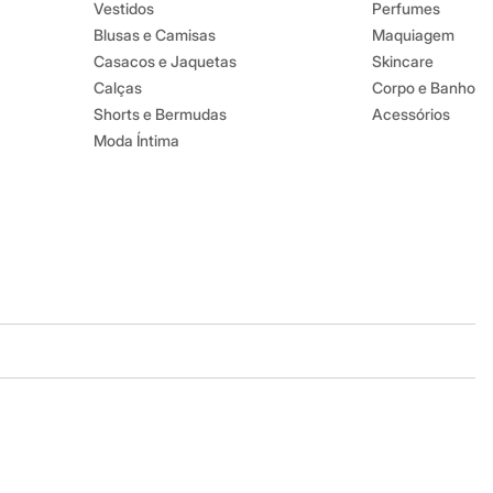
Vestidos
Perfumes
Blusas e Camisas
Maquiagem
Casacos e Jaquetas
Skincare
Calças
Corpo e Banho
Shorts e Bermudas
Acessórios
Moda Íntima
Baixe o app
Google store
Apple store