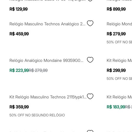
Shorts e Saias
Vestidos
R$ 129,99
R$ 899,99
Masculino
Em alta
Dia dos Pais
Relógio Masculino Technos Analógico 2115tzt1a Prateado
Inverno
R$ 459,99
R$ 279,99
Novidades
Roupas
50% OFF NO 
Bermudas
Camisas
Calças
Relógio Analógico Mondaine 99359G0MVNI1KM Prateado
Camisetas e Regatas
Casacos e Jaquetas
R$ 223,99
R$ 279,99
R$ 299,99
Jeans
Polos
50% OFF NO 
Acessórios
Bolsas e Mochilas
Chapéus e Bonés
Kit Relógio Masculino Technos 2115typk1p Analógico Prateado
Cintos
Carteiras
R$ 359,99
R$ 183,99
R$ 
Óculos
Relógios
50% OFF NO SEGUNDO RELÓGIO
Calçados
Botas
Chinelos