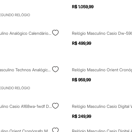
R$ 1.059,99
SEGUNDO RELÓGIO
Relógio Masculino Analógico Calendário Orient Mbss1497 D2sx Prateado
R$ 499,99
Kit Relógio Masculino Technos Analógico 2115uai K1p Prateado
R$ 959,99
SEGUNDO RELÓGIO
Relógio Masculino Casio A168wa-1wdf Digital Prateado
R$ 249,99
Relógio Masculino Orient Cronógrafo Mgssc024 D1kx Dourado