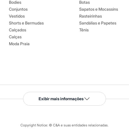
Bodies
Botas
Conjuntos
Sapatos e Mocassins
Vestidos
Rasteirinhas
Shorts e Bermudas
Sandálias e Papetes
Calçados
Tênis
Calças
Moda Praia
Serviços
Exibir mais informações
Tipos de serviços
o C&A
Clique e retire
Trocas e devoluções
ograma
Copyright Notice: © C&A e suas entidades relacionadas.
Formas de pagamento