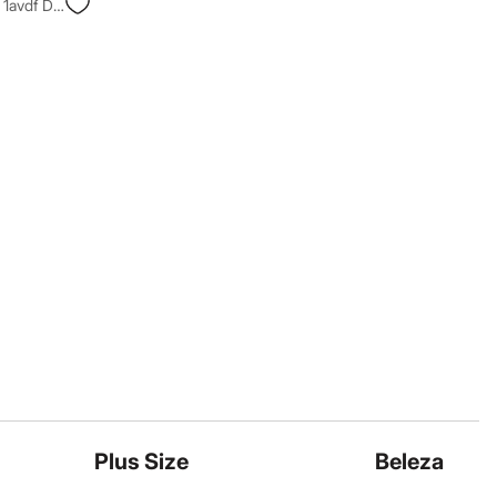
Relógio Masculino Casio W 218h 1avdf Digital Preto
Plus Size
Beleza