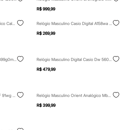
R$ 999,99
Relógio Masculino Orient Analógico Calendário Mbss1492b2sx Prateado
Relógio Masculino Casio Digital A158wa 1df Prateado
R$ 269,99
Relógio Mondaine Analógico 99699g0mvni1k Prateado
Relógio Masculino Digital Casio Dw 5600ubb 1dr Preto
R$ 479,99
Relógio Masculino Casio Digital F 91wg 9qdf Preto
Relógio Masculino Orient Analógico Mbss0018 D2sx Prateado
R$ 399,99