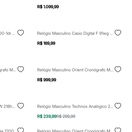
R$ 1.099,99
Relógio Masculino Casio Dw-5900-1dr Digital Preto
Relógio Masculino Casio Digital F 91wg 9qdf Sc Preto
R$ 169,99
Relógio Masculino Orient Cronógrafo Mbssc282 E1sx Prateado
Relógio Masculino Orient Cronógrafo Mgssc068 D2kx Dourado
R$ 999,99
Relógio Masculino Casio Digital W 218hm 7avdf Prateado
Relógio Masculino Technos Analógico 2115ucp1p Prateado
R$ 239,99
R$ 299,99
Relógio Masculino Casio Digital Ae 1200wh 1avdf Preto
Relógio Masculino Orient Cronógrafo Myspc006 D1px Cinza