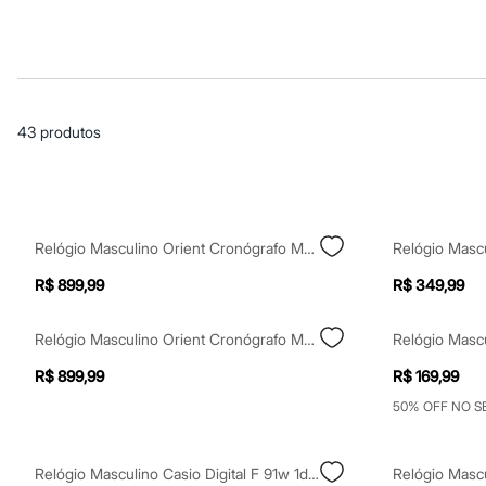
Casacos e Jaquetas
Jeans
Macacões
Saias
Shorts e Bermudas
Vestidos
Acessórios
43
produtos
Bolsas
Bonés e Chapéus
Bijoux
Cintos
Óculos
Relógios
Relógio Masculino Orient Cronógrafo Mbssc299 D1sx Prateado
Calçados
Botas
R$ 899,99
R$ 349,99
Chinelos
Rasteirinhas
Sandálias
Relógio Masculino Orient Cronógrafo Mbssc299 S1sx Prateado
Sapatilhas
Tênis
R$ 899,99
R$ 169,99
Marcas
50% OFF NO 
City
Clock House
Mindset
Sawary
Relógio Masculino Casio Digital F 91w 1dg Preto