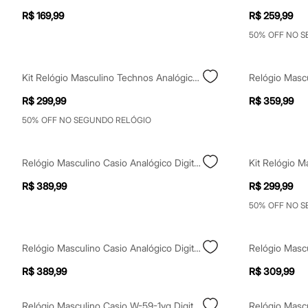
Yessica
R$ 169,99
R$ 259,99
Moda esportiva
Acessórios
50% OFF NO 
Blusas
Calçados
Leggings
Kit Relógio Masculino Technos Analógico 2115ucn K1p Prateado
Shorts e Bermudas
Tops
R$ 299,99
R$ 359,99
Moda íntima
Calcinhas
50% OFF NO SEGUNDO RELÓGIO
Cintas e Modeladores
Meias
Pijamas
Relógio Masculino Casio Analógico Digital Aq 230a 7dmq Sc Prateado
Sutiãs e Tops
Moda praia
R$ 389,99
R$ 299,99
Biquínis
Maiôs
50% OFF NO 
Saídas de praia
Personagens
Plus size
Relógio Masculino Casio Analógico Digital Aq 230a 7dmq Prateado
Blusas e Camisetas
Calças
R$ 389,99
R$ 309,99
Casacos e Jaquetas
Jeans
Moda esportiva
Relógio Masculino Casio W-59-1vq Digital Preto