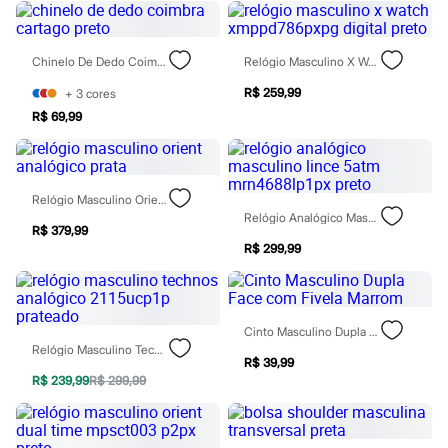
Jeans
Moda esportiva
Shorts e Bermudas
Chinelo De Dedo Coimbra Cartago Preto
Relógio Masculino X Watch Xmppd786pxpg Digital Preto
Todos os produtos
Infantil
R$ 259,99
+
3
cores
Em alta
Arrumadinho para os meninos
R$ 69,99
Romântico para as meninas
Inverno
Novidades
Roupas menina
Relógio Masculino Orient Analógico Prata
0 a 24 meses
Relógio Analógico Masculino Lince 5atm Mrn4688lp1px Preto
1 a 5 anos
R$ 379,99
4 a 12 anos
R$ 299,99
10 a 16 anos
Roupas menino
0 a 24 meses
1 a 5 anos
Cinto Masculino Dupla Face Com Fivela Marrom
4 a 12 anos
Relógio Masculino Technos Analógico 2115ucp1p Prateado
10 a 16 anos
R$ 39,99
Acessórios
R$ 239,99
R$ 299,99
Recém-nascido
Bolsas e Mochilas
Chapéus
Calçados