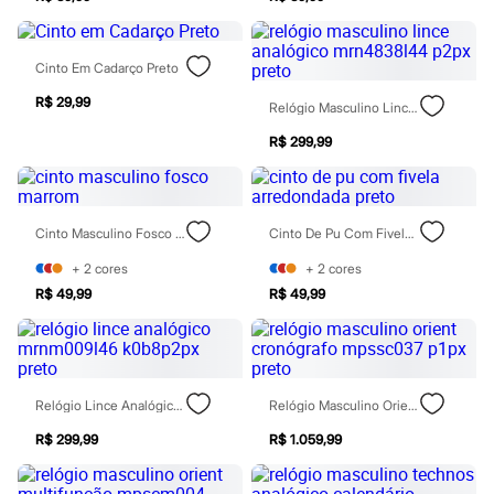
City
Clock House
Mindset
Sawary
Cinto Em Cadarço Preto
Yessica
Moda esportiva
R$ 29,99
Relógio Masculino Lince Analógico Mrn4838l44 P2px Preto
Acessórios
Blusas
R$ 299,99
Calçados
Leggings
Shorts e Bermudas
Tops
Cinto Masculino Fosco Marrom
Cinto De Pu Com Fivela Arredondada Preto
Moda íntima
Calcinhas
+
2
cores
+
2
cores
Cintas e Modeladores
R$ 49,99
R$ 49,99
Meias
Pijamas
Sutiãs e Tops
Moda praia
Biquínis
Maiôs
Relógio Lince Analógico Mrnm009l46 K0b8p2px Preto
Relógio Masculino Orient Cronógrafo Mpssc037 P1px Preto
Saídas de praia
Personagens
R$ 299,99
R$ 1.059,99
Plus size
Blusas e Camisetas