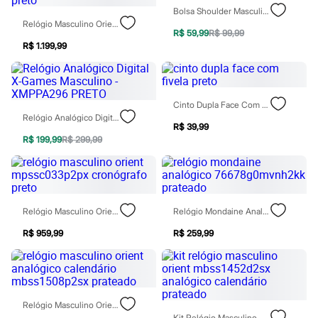
Botas
Bolsa Shoulder Masculina Transversal Preta
Chinelos
Relógio Masculino Orient Dual Time Mpsct003 P2px Preto
Pantufas
R$ 59,99
R$ 99,99
Rasteirinhas
R$ 1.199,99
Sandálias
Tênis
Diversão
Marcas
Cinto Dupla Face Com Fivela Preto
Baby Club
Relógio Analógico Digital X-Games Masculino - XMPPA296 PRETO
Fifteen
R$ 39,99
Miss Fifteen
R$ 199,99
R$ 299,99
Palomino
Moda íntima
Calcinhas
Cuecas
Meias
Relógio Masculino Orient Mpssc033p2px Cronógrafo Preto
Relógio Mondaine Analógico 76678g0mvnh2kk Prateado
Pijamas
Moda praia
R$ 959,99
R$ 259,99
Biquínis e Maiôs
Blusas de proteção
Sungas
Personagens
Bluey
Disney
Relógio Masculino Orient Analógico Calendário Mbss1508p2sx Prateado
Hello Kitty
Kit Relógio Masculino Orient Mbss1452d2sx Analógico Calendário Prateado