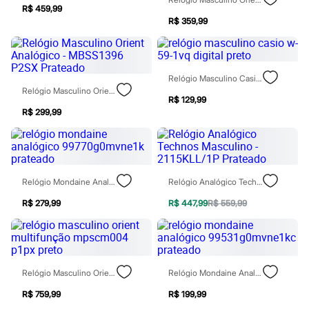
Relógios
R$ 459,99
Calçados
R$ 359,99
Botas
Chinelos
Sapatos
Sandálias e Papetes
Relógio Masculino Casio W-59-1vq Digital Preto
Tênis
Relógio Masculino Orient Analógico - MBSS1396 P2SX Prateado
Moda esportiva
R$ 129,99
Acessórios
R$ 299,99
Bermudas
Camisetas
Calças
Calçados
Regatas
Moda íntima
Relógio Mondaine Analógico 99770g0mvne1k Prateado
Relógio Analógico Technos Masculino - 2115KLL/1P Prateado
Cuecas
Meias
R$ 279,99
R$ 447,99
R$ 559,99
Pijamas
Moda praia
Personagens
Plus size
Blusas e Camisetas
Relógio Masculino Orient Multifunção Mpscm004 P1px Preto
Relógio Mondaine Analógico 99531g0mvne1kc Prateado
Calças
Camisas
R$ 759,99
R$ 199,99
Casacos e Jaquetas