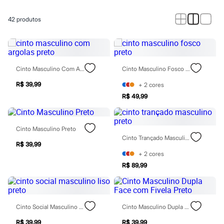
Roupas
Blusas e Camisetas
Básicos
42
produtos
Calças
Casacos e Jaquetas
Jeans
Macacões
Saias
Cinto Masculino Com Argolas Preto
Cinto Masculino Fosco Preto
Shorts e Bermudas
Vestidos
R$ 39,99
+
2
cores
Acessórios
R$ 49,99
Bolsas
Bonés e Chapéus
Bijoux
Cintos
Cinto Masculino Preto
Óculos
Cinto Trançado Masculino Preto
Relógios
R$ 39,99
Calçados
+
2
cores
Botas
R$ 89,99
Chinelos
Rasteirinhas
Sandálias
Sapatilhas
Cinto Social Masculino Liso Preto
Cinto Masculino Dupla Face Com Fivela Preto
Tênis
Marcas
R$ 39,99
R$ 39,99