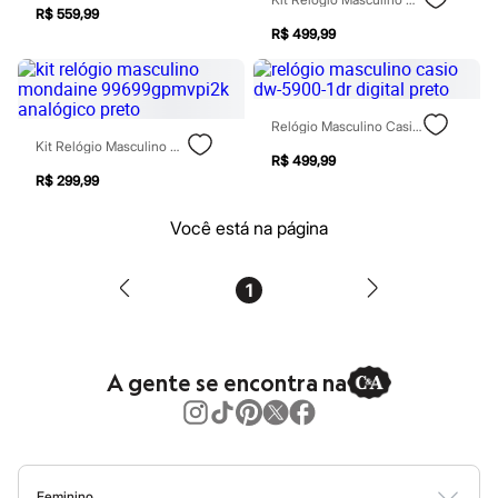
Homem Aranha
R$ 559,99
Minecraft
R$ 499,99
Naruto
Patrulha Canina
Sonic
Stitch
Relógio Masculino Casio Dw-5900-1dr Digital Preto
Beleza
Kit Relógio Masculino Mondaine 99699gpmvpi2k Analógico Preto
Kits
R$ 499,99
Perfumes árabes
R$ 299,99
Novidades
Cabelos
Você está na página
Condicionador
Escovas e Pentes
Finalizadores
1
Shampoo
Tratamento
Cuidados com o corpo
Hidratante
Protetor solar
A gente se encontra na
Tratamento
Cuidados com o rosto
Esfoliante
Hidratante
Protetor solar
Tônicos
Feminino