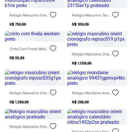
Calças
Casacos e Jaquetas
Jeans
Relógio Masculino Orient Multifunção Mpscm004 B1nx Preto
Relógio Masculino Technos Analógico Calendário 2315lav1p Prateado
Moda esportiva
Shorts e Saias
R$ 759,99
R$ 359,99
Vestidos
Masculino
Em alta
Dia dos Pais
Cinto Com Fivela Western Preto
Inverno
Relógio Masculino Orient Cronógrafo Mpssc019 P1px Preto
Novidades
R$ 55,99
Roupas
R$ 1.059,99
Bermudas
Camisas
Calças
Camisetas e Regatas
Casacos e Jaquetas
Jeans
Relógio Masculino Orient Cronógrafo Mpssc035g1px Preto
Relógio Mondaine Analógico 99431gpmvpi4kc Preto
Polos
Acessórios
R$ 1.299,99
R$ 299,99
Bolsas e Mochilas
Chapéus e Bonés
Cintos
Carteiras
Relógio Masculino Orient Analógico Prateado
Óculos
Relógio Masculino Orient Analógico Calendário Mbss1492p2sx Prateado