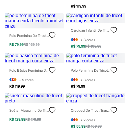
Relógios
R$ 119,99
Calçados
Botas
Chinelos
Sapatos
Sandálias e Papetes
Cardigan Infantil De Tricot Com Laços Cinza
Tênis
Polo Feminina De Tricot Manga Curta Bicolor Mindset Cinza
Moda esportiva
+
3
cores
Acessórios
R$ 79,99
R$ 169,99
R$ 79,99
R$ 109,99
Bermudas
Camisetas
Calças
Calçados
Regatas
Polo Básica Feminina De Tricot Manga Curta Cinza
Polo Feminina De Tricot Manga Curta Cinza
Moda íntima
+
5
cores
+
3
cores
Cuecas
Meias
R$ 119,99
R$ 79,99
Pijamas
Moda praia
Personagens
Plus size
Suéter Masculino De Tricot Preto
Cropped De Tricot Trançado Cinza
Blusas e Camisetas
Calças
R$ 129,99
R$ 179,99
+
2
cores
Camisas
R$ 55,99
R$ 109,99
Casacos e Jaquetas