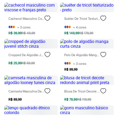
Jeans
Moda esportiva
Shorts e Bermudas
Todos os produtos
Cachecol Masculino Com Viscose E Franjas Preto
Suéter De Tricot Texturizado - Preto
Infantil
Em alta
+
3
cores
+
4
cores
Arrumadinho para os meninos
R$ 39,99
R$ 49,99
R$ 149,99
R$ 179,99
Romântico para as meninas
Inverno
Novidades
Roupas menina
0 a 24 meses
Cropped De Algodão Juvenil Stitch Cinza
Polo De Algodão Manga Curta Cinza
1 a 5 anos
R$ 25,99
R$ 59,99
+
3
cores
4 a 12 anos
10 a 16 anos
R$ 99,99
Roupas menino
0 a 24 meses
1 a 5 anos
4 a 12 anos
Camiseta Masculina De Algodão Looney Tunes Cinza
Blusa De Tricot Decote Redondo Animal Print Preta
10 a 16 anos
Acessórios
R$ 89,99
R$ 79,99
R$ 119,99
Recém-nascido
Bolsas e Mochilas
Chapéus
Calçados