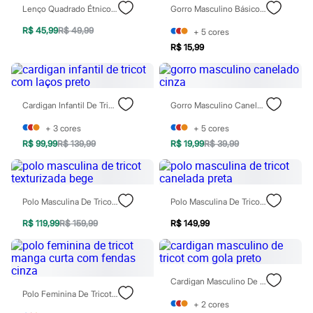
Botas
Lenço Quadrado Étnico Colorido
Gorro Masculino Básico Cinza
Chinelos
R$ 45,99
R$ 49,99
+
5
cores
Pantufas
Rasteirinhas
R$ 15,99
Sandálias
Tênis
Diversão
Marcas
Cardigan Infantil De Tricot Com Laços Preto
Gorro Masculino Canelado Cinza
Baby Club
Fifteen
+
3
cores
+
5
cores
Miss Fifteen
R$ 99,99
R$ 139,99
R$ 19,99
R$ 39,99
Palomino
Moda íntima
Calcinhas
Cuecas
Meias
Polo Masculina De Tricot Texturizada Bege
Polo Masculina De Tricot Canelada Preta
Pijamas
Moda praia
R$ 119,99
R$ 159,99
R$ 149,99
Biquínis e Maiôs
Blusas de proteção
Sungas
Personagens
Cardigan Masculino De Tricot Com Gola Preto
Bluey
Polo Feminina De Tricot Manga Curta Com Fendas Cinza
Disney
+
2
cores
Hello Kitty