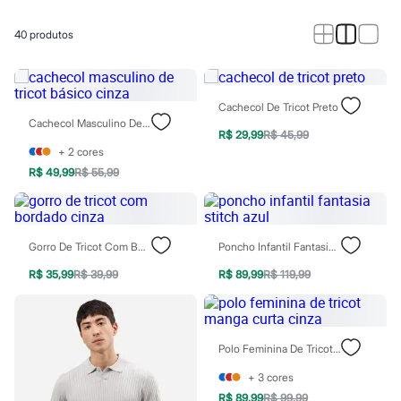
Roupas
Blusas e Camisetas
Básicos
40
produtos
Calças
Casacos e Jaquetas
Jeans
Macacões
Cachecol De Tricot Preto
Saias
Cachecol Masculino De Tricot Básico Cinza
Shorts e Bermudas
R$ 29,99
R$ 45,99
Vestidos
+
2
cores
Acessórios
R$ 49,99
R$ 55,99
Bolsas
Bonés e Chapéus
Bijoux
Cintos
Óculos
Gorro De Tricot Com Bordado Cinza
Poncho Infantil Fantasia Stitch Azul
Relógios
Calçados
R$ 35,99
R$ 39,99
R$ 89,99
R$ 119,99
Botas
Chinelos
Rasteirinhas
Sandálias
Polo Feminina De Tricot Manga Curta Cinza
Sapatilhas
Tênis
+
3
cores
Marcas
R$ 89,99
R$ 99,99