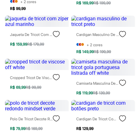
+
2
cores
R$ 169,99
R$ 199,99
Homem Aranha
R$ 99,99
Minecraft
Naruto
Patrulha Canina
Sonic
Stitch
Jaqueta De Tricot Com Zíper Azul Marinho
Cardigan Masculino De Tricot Preto
Beleza
Kits
R$ 159,99
R$ 179,99
+
2
cores
Perfumes árabes
R$ 149,99
R$ 199,99
Novidades
Cabelos
Condicionador
Escovas e Pentes
Finalizadores
Cropped Tricot De Viscose Off White
Shampoo
Camiseta Masculina De Tricot Gola Portuguesa Listrada Off White
R$ 69,99
R$ 99,99
Tratamento
R$ 119,99
R$ 139,99
Cuidados com o corpo
Hidratante
Protetor solar
Tratamento
Cuidados com o rosto
Polo De Tricot Decote Redondo Mindset Verde
Cardigan De Tricot Com Botões Preto
Esfoliante
Hidratante
R$ 79,99
R$ 169,99
R$ 129,99
Protetor solar
Tônicos