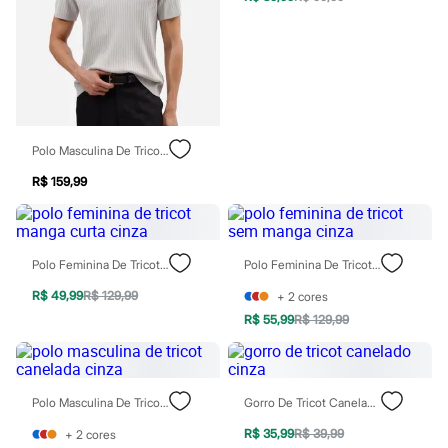
City
Clock House
Mindset
Sawary
Yessica
Moda esportiva
Acessórios
Blusas
Calçados
Polo Masculina De Tricot Canelado Cinza
Leggings
R$ 159,99
Shorts e Bermudas
Tops
Moda íntima
Calcinhas
Cintas e Modeladores
Polo Feminina De Tricot Manga Curta Cinza
Polo Feminina De Tricot Sem Manga Cinza
Meias
Pijamas
R$ 49,99
R$ 129,99
+
2
cores
Sutiãs e Tops
R$ 55,99
R$ 129,99
Moda praia
Biquínis
Maiôs
Saídas de praia
Personagens
Polo Masculina De Tricot Canelada Cinza
Gorro De Tricot Canelado Cinza
Plus size
R$ 35,99
R$ 39,99
Blusas e Camisetas
+
2
cores