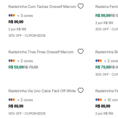
Shorts e Saias
Rasteirinha Com Tachas Oneself Marrom
Rasteira Fem
Vestidos
Masculino
+
3
cores
R$ 99,99
R$ 1
Em alta
Dia dos Pais
R$ 99,99
2 por R$ 199
Inverno
2 por R$ 199
30% OFF - CU
Novidades
Roupas
30% OFF - CUPOM 8DO8
Bermudas
Camisas
Calças
Rasteirinha Tiras Finas Oneself Marrom
Camisetas e Regatas
Casacos e Jaquetas
+
2
cores
+
2
core
Jeans
R$ 59,99
R$ 79,99
R$ 79,99
R$ 9
Polos
Acessórios
30% OFF - CU
Bolsas e Mochilas
Chapéus e Bonés
Cintos
Rasteirinha Via Uno Calce Fácil Off White
Carteiras
Óculos
+
2
cores
+
10
cor
Relógios
R$ 89,99
R$ 99,99
Calçados
Botas
30% OFF - CUPOM 8DO8
2 por R$ 199
Chinelos