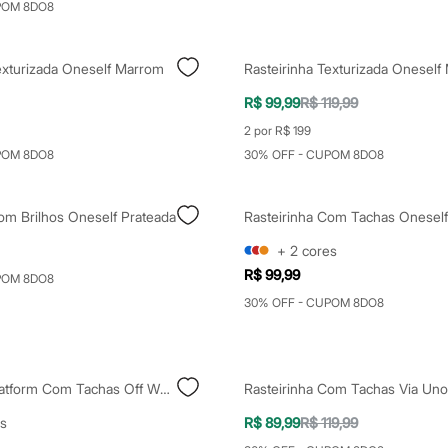
POM 8DO8
exturizada Oneself Marrom
Rasteirinha Texturizada Oneself
R$ 99,99
R$ 119,99
2 por R$ 199
POM 8DO8
30% OFF - CUPOM 8DO8
om Brilhos Oneself Prateada
+
2
cores
R$ 99,99
POM 8DO8
30% OFF - CUPOM 8DO8
Rasteirinha Flatform Com Tachas Off White
Rasteirinha Com Tachas Via Uno
s
R$ 89,99
R$ 119,99