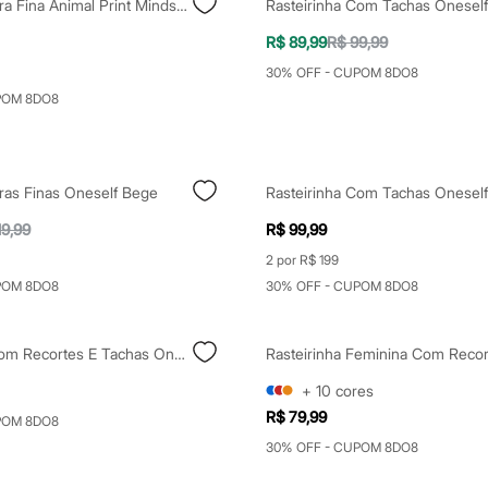
Rasteirinha Tira Fina Animal Print Mindset Colorida
Rasteirinha Com Tachas Onesel
R$ 89,99
R$ 99,99
30% OFF - CUPOM 8DO8
POM 8DO8
iras Finas Oneself Bege
Rasteirinha Com Tachas Oneself
19,99
R$ 99,99
2 por R$ 199
POM 8DO8
30% OFF - CUPOM 8DO8
Rasteirinha Com Recortes E Tachas Oneself Off White
+
10
cores
R$ 79,99
POM 8DO8
30% OFF - CUPOM 8DO8