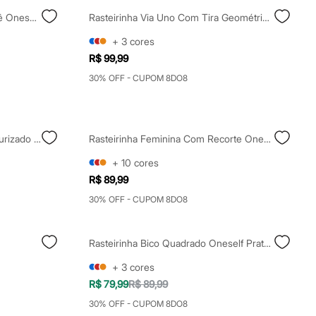
Rasteirinha Bico Redondo Tressê Oneself Colorida
Rasteirinha Via Uno Com Tira Geométrica Off White
+
3
cores
R$ 99,99
30% OFF - CUPOM 8DO8
Rasteirinha Com Aviamento Texturizado Oneself Marrom
Rasteirinha Feminina Com Recorte Oneself Preta
+
10
cores
R$ 89,99
30% OFF - CUPOM 8DO8
Rasteirinha Bico Quadrado Oneself Prateada
+
3
cores
R$ 79,99
R$ 89,99
30% OFF - CUPOM 8DO8