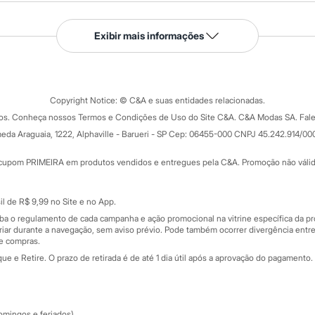
Serviços
Exibir mais informações
Tipos de serviços
o C&A
Clique e retire
Trocas e devoluções
ograma
Copyright Notice: © C&A e suas entidades relacionadas.
Formas de pagamento
dos. Conheça nossos Termos e Condições de Uso do Site C&A. C&A Modas SA. Fale
Todas as vantagens
ay
eda Araguaia, 1222, Alphaville - Barueri - SP Cep: 06455-000 CNPJ 45.242.914/00
Minha C&A
rtão
Cupons de desconto
cupom PRIMEIRA em produtos vendidos e entregues pela C&A. Promoção não válida p
Cartão presente
atórios
Sobre o cartão presente
nceira
l de R$ 9,99 no Site e no App.
de
iba o regulamento de cada campanha e ação promocional na vitrine específica da
iar durante a navegação, sem aviso prévio. Pode também ocorrer divergência entre
de compras.
 e Retire. O prazo de retirada é de até 1 dia útil após a aprovação do pagamento. 
omingos e feriados).