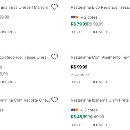
inina Tiras Oneself Marrom
29,99
+
2
cores
R$ 79,99
R$ 99,99
POM 8DO8
30% OFF - CUPOM 8DO8
Rasteirinha Bico Redondo Tressê Oneself Marrom
s
R$ 99,99
9,99
2 por R$ 199
POM 8DO8
30% OFF - CUPOM 8DO8
Rasteirinha Feminina Com Recorte Oneself Prateada
Rasteirinha Ipanema Glam Preta
es
+
3
cores
R$ 45,99
R$ 49,99
30% OFF - CUPOM 8DO8