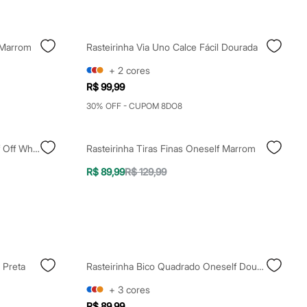
 Marrom
Rasteirinha Via Uno Calce Fácil Dourada
+
2
cores
R$ 99,99
30% OFF - CUPOM 8DO8
Rasteirinha Com Tachas Oneself Off White
Rasteirinha Tiras Finas Oneself Marrom
R$ 89,99
R$ 129,99
 Preta
Rasteirinha Bico Quadrado Oneself Dourada
+
3
cores
R$ 89,99