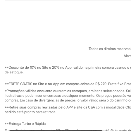
Sonic
Stitch
Institucional
Produtos
Beleza
Kits
Sobre a C&A
Cartão C&A
Perfumes árabes
Sobre o cartã
Fornecedores
Novidades
Cabelos
Termos e condições
C&A&VC
Condicionador
Conheça o pr
Política de privacidade
Escovas e Pentes
Todos os direitos reserva
Trabalhe conosco
C&A Pay
Finalizadores
Sobre o C&A P
Alam
Shampoo
Sustentabilidade
Tratamento
Solicite seu ca
Mapa do site
Cuidados com o corpo
**Desconto de 10% no Site e 20% no App, válido na primeira compra usando o 
Governança
Investidores
de estoque.
Hidratante
Ouvidoria / Rel
Protetor solar
Sala de imprensa
Tratamento
Educação fina
**FRETE GRÁTIS no Site e no App em compras acima de R$ 279. Frete fixo Brasi
Privacidade
Cuidados com o rosto
Sustentabilida
*Promoções válidas enquanto durarem os estoques, em itens selecionados. Sa
Configuração de cookies
Esfoliante
ilustrativas e podem ser encerradas a qualquer momento. Os preços poderão var
Hidratante
Minha privacidade
compras. Em caso de divergências de preços, o valor válido será o do carrinho 
Protetor solar
**Retire suas compras realizadas pelo APP e site da C&A com a modalidade Clique
Tônicos
pedido está pronto para retirada.
Maquiagens
Base
**Entrega Turbo e Rápida
Batom
Turbo: Pedidos aprovados entre 10h e 17h, serão entregues em até 4h (exceto d