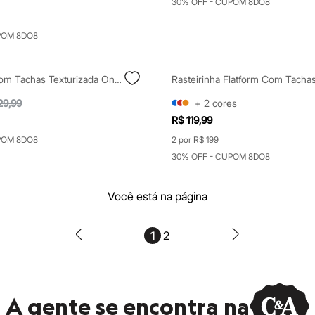
30% OFF - CUPOM 8DO8
POM 8DO8
Rasteirinha Com Tachas Texturizada Oneself Marrom
Rasteirinha Flatform Com Tach
29,99
+
2
cores
R$ 119,99
POM 8DO8
2 por R$ 199
30% OFF - CUPOM 8DO8
Você está na página
1
2
A gente se encontra na