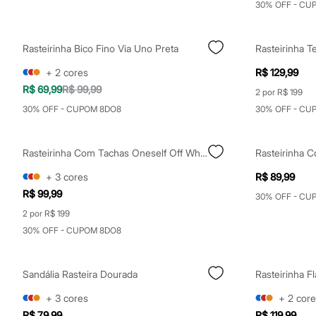
30% OFF - CU
Sapatos
Sandálias e Papetes
Tênis
Moda esportiva
Rasteirinha Bico Fino Via Uno Preta
Rasteirinha T
Acessórios
Bermudas
+
2
cores
R$ 129,99
Camisetas
R$ 69,99
R$ 99,99
2 por R$ 199
Calças
Calçados
30% OFF - CUPOM 8DO8
30% OFF - CU
Regatas
Moda íntima
Cuecas
Rasteirinha Com Tachas Oneself Off White
Rasteirinha C
Meias
Pijamas
+
3
cores
R$ 89,99
Moda praia
R$ 99,99
Personagens
30% OFF - CU
Plus size
2 por R$ 199
Blusas e Camisetas
30% OFF - CUPOM 8DO8
Calças
Camisas
Casacos e Jaquetas
Jeans
Sandália Rasteira Dourada
Moda esportiva
+
3
cores
+
2
core
Shorts e Bermudas
Todos os produtos
R$ 79,99
R$ 119,99