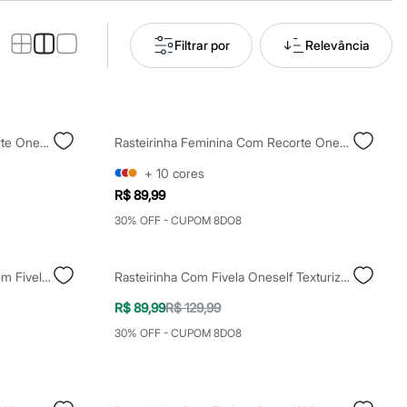
Filtrar por
Relevância
Rasteirinha Feminina Com Recorte Oneself Bege
Rasteirinha Feminina Com Recorte Oneself Bege
+
10
cores
R$ 89,99
30% OFF - CUPOM 8DO8
Rasteirinha Feminina Oneself Com Fivelas E Pelo Rosê
Rasteirinha Com Fivela Oneself Texturizada Bege
R$ 89,99
R$ 129,99
30% OFF - CUPOM 8DO8