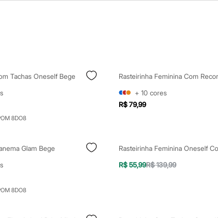
Com Tachas Oneself Bege
s
+
10
cores
R$ 79,99
POM 8DO8
Ipanema Glam Bege
s
R$ 55,99
R$ 139,99
POM 8DO8