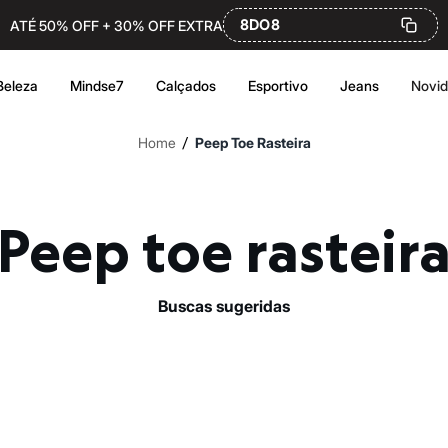
8DO8
ATÉ 50% OFF + 30% OFF EXTRA
Beleza
Mindse7
Calçados
Esportivo
Jeans
Novi
/
Home
Peep Toe Rasteira
Peep toe rasteir
buscas sugeridas