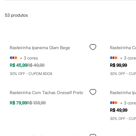
Casacos e Jaquetas
Jeans
Macacões
53
produtos
Saias
Shorts e Bermudas
Vestidos
Acessórios
Bolsas
Bonés e Chapéus
Rasteirinha Ipanema Glam Bege
Rasteirinha 
Bijoux
Cintos
+
3
cores
+
3
core
Óculos
R$ 45,99
R$ 49,99
R$ 99,99
Relógios
Calçados
30% OFF - CUPOM 8DO8
30% OFF - CU
Botas
Chinelos
Rasteirinhas
Rasteirinha Com Tachas Oneself Preto
Rasteirinha 
Sandálias
Sapatilhas
R$ 79,99
R$ 139,99
+
3
core
Tênis
R$ 49,99
Marcas
City
30% OFF - CU
Clock House
Mindset
Sawary