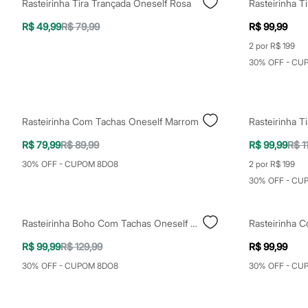
Rasteirinha Tira Trançada Oneself Rosa
Yessica
Moda esportiva
R$ 49,99
R$ 79,99
R$ 99,99
Acessórios
Blusas
2 por R$ 199
Calçados
30% OFF - CU
Leggings
Shorts e Bermudas
Tops
Moda íntima
Calcinhas
Rasteirinha Com Tachas Oneself Marrom
Rasteirinha T
Cintas e Modeladores
Meias
R$ 79,99
R$ 89,99
R$ 99,99
R$ 1
Pijamas
Sutiãs e Tops
30% OFF - CUPOM 8DO8
2 por R$ 199
Moda praia
30% OFF - CU
Biquínis
Maiôs
Saídas de praia
Rasteirinha Boho Com Tachas Oneself Marrom
Personagens
Plus size
R$ 99,99
R$ 129,99
R$ 99,99
Blusas e Camisetas
Calças
30% OFF - CUPOM 8DO8
30% OFF - CU
Casacos e Jaquetas
Jeans
Moda esportiva