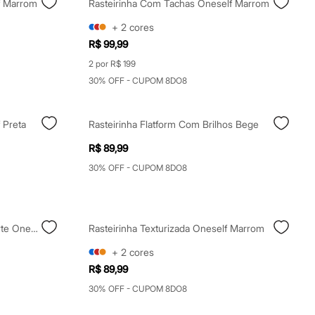
f Marrom
Rasteirinha Com Tachas Oneself Marrom
+
2
cores
R$ 99,99
2 por R$ 199
30% OFF - CUPOM 8DO8
 Preta
Rasteirinha Flatform Com Brilhos Bege
R$ 89,99
30% OFF - CUPOM 8DO8
Rasteirinha Feminina Com Recorte Oneself Marrom
Rasteirinha Texturizada Oneself Marrom
+
2
cores
R$ 89,99
30% OFF - CUPOM 8DO8