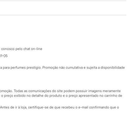
Baixe o app
Google store
Apple store
Atendimento
 conosco pelo chat on-line
01-05
Ajuda
Fale conosco
ara perfumes prestígio. Promoção não cumulativa e sujeita a disponibilidade
Nossas lojas
Nossas lojas plus size
Central de ética
 promoção. Todas as comunicações do site podem possuir imagens meramente
 o preço exibido no detalhe do produto e o preço apresentado no carrinho de
Eventos
Antes de ir à loja, certifique-se de que recebeu o e-mail confirmando que o
Especial Dia dos Pais