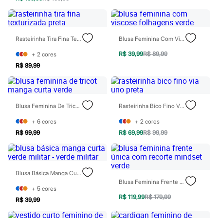
Sawary
Yessica
Moda esportiva
Acessórios
Blusas
Rasteirinha Tira Fina Texturizada Preta
Blusa Feminina Com Viscose Folhagens Verde
Calçados
Leggings
R$ 39,99
R$ 89,99
+
2
cores
Shorts e Bermudas
R$ 89,99
Tops
Moda íntima
Calcinhas
Cintas e Modeladores
Blusa Feminina De Tricot Manga Curta Verde
Rasteirinha Bico Fino Via Uno Preta
Meias
Pijamas
+
6
cores
+
2
cores
Sutiãs e Tops
Moda praia
R$ 99,99
R$ 69,99
R$ 99,99
Biquínis
Maiôs
Saídas de praia
Personagens
Blusa Básica Manga Curta Verde Militar - Verde Militar
Plus size
Blusa Feminina Frente Única Com Recorte Mindset Verde
Blusas e Camisetas
+
5
cores
Calças
R$ 119,99
R$ 179,99
R$ 39,99
Casacos e Jaquetas
Jeans