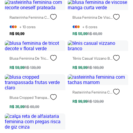
Chinelos
Sapatos
Sandálias e Papetes
Rasteirinha Feminina Com Recorte Oneself Prateada
Blusa Feminina De Viscose Manga Curta Verde
Tênis
Moda esportiva
+
10
cores
+
6
cores
Acessórios
R$ 99,99
R$ 55,99
R$ 69,99
Bermudas
Camisetas
Calças
Calçados
Regatas
Blusa Feminina De Tricot Decote V Floral Verde
Tênis Casual Vizzano Branco
Moda íntima
Cuecas
R$ 59,99
R$ 139,99
R$ 99,99
R$ 169,99
Meias
Pijamas
Moda praia
Personagens
Rasteirinha Feminina Com Tachas Marrom
Plus size
Blusa Cropped Transpassada Frutas Verde Claro
Blusas e Camisetas
R$ 99,99
R$ 129,99
Calças
R$ 35,99
R$ 69,99
Camisas
Casacos e Jaquetas
Jeans
Moda esportiva
Shorts e Bermudas