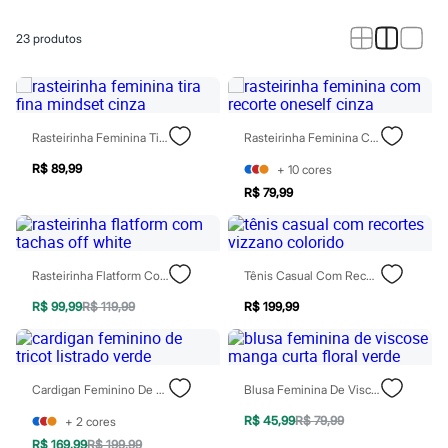
Calças
Casacos e Jaquetas
Jeans
23
produtos
Macacões
Saias
Shorts e Bermudas
Vestidos
Acessórios
Rasteirinha Feminina Tira Fina Mindset Cinza
Rasteirinha Feminina Com Recorte Oneself Cinza
Bolsas
Bonés e Chapéus
R$ 89,99
+
10
cores
Bijoux
R$ 79,99
Cintos
Óculos
Relógios
Calçados
Botas
Rasteirinha Flatform Com Tachas Off White
Tênis Casual Com Recortes Vizzano Colorido
Chinelos
Rasteirinhas
R$ 99,99
R$ 119,99
R$ 199,99
Sandálias
Sapatilhas
Tênis
Marcas
Cardigan Feminino De Tricot Listrado Verde
Blusa Feminina De Viscose Manga Curta Floral Verde
City
Clock House
R$ 45,99
R$ 79,99
+
2
cores
Mindset
R$ 169,99
R$ 199,99