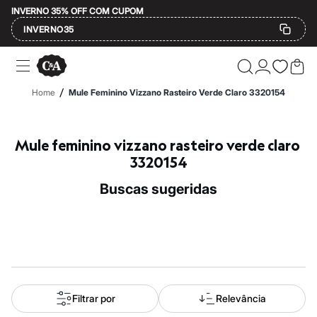
INVERNO 35% OFF COM CUPOM
INVERNO35
Ofertas
Compre por Departamento
Feminino
/
Home
Mule Feminino Vizzano Rasteiro Verde Claro 3320154
Masculino
Infantil
Calçados
Mindse7
Mule feminino vizzano rasteiro verde claro 
Plus Size
3320154
Até 20% off
Até 40% off
buscas sugeridas
Até 60% off
A partir de 60% off
Feminino
Em alta
Inverno
Alfaiataria
Novidades
Roupas
Blusas e Camisetas
Filtrar por
Relevância
Básicos