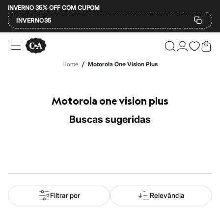
INVERNO 35% OFF COM CUPOM
INVERNO35
Ofertas
Compre por Departamento
Feminino
/
Home
Motorola One Vision Plus
Masculino
Infantil
Calçados
Mindse7
Motorola one vision plus
Plus Size
Até 20% off
buscas sugeridas
Até 40% off
Até 60% off
A partir de 60% off
Feminino
Em alta
Inverno
Alfaiataria
Novidades
Roupas
Filtrar por
Relevância
Blusas e Camisetas
Básicos