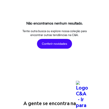
Calças
Casacos e Jaquetas
Jeans
Macacões
Saias
Shorts e Bermudas
Não encontramos nenhum resultado.
Vestidos
Acessórios
Tente outra busca ou explore nossa coleção para
encontrar outras tendências na C&A.
Bolsas
Bonés e Chapéus
Conferir novidades
Bijoux
Cintos
Óculos
Relógios
Calçados
Botas
Chinelos
Rasteirinhas
Sandálias
Sapatilhas
Tênis
Marcas
City
Clock House
A gente se encontra na
Mindset