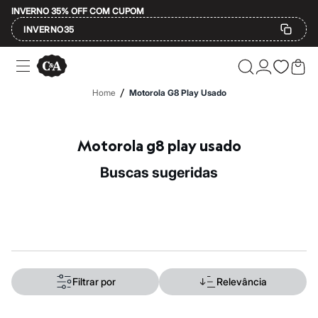
INVERNO 35% OFF COM CUPOM
INVERNO35
Ofertas
Compre por Departamento
Feminino
/
Home
Motorola G8 Play Usado
Masculino
Infantil
Calçados
Mindse7
Motorola g8 play usado
Plus Size
Até 20% off
buscas sugeridas
Até 40% off
Até 60% off
A partir de 60% off
Feminino
Em alta
Inverno
Alfaiataria
Novidades
Roupas
Filtrar por
Relevância
Blusas e Camisetas
Básicos