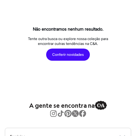
Calças
Casacos e Jaquetas
Jeans
Macacões
Saias
Shorts e Bermudas
Não encontramos nenhum resultado.
Vestidos
Acessórios
Tente outra busca ou explore nossa coleção para
encontrar outras tendências na C&A.
Bolsas
Bonés e Chapéus
Conferir novidades
Bijoux
Cintos
Óculos
Relógios
Calçados
Botas
Chinelos
Rasteirinhas
Sandálias
A gente se encontra na
Sapatilhas
Tênis
Marcas
City
Clock House
Mindset