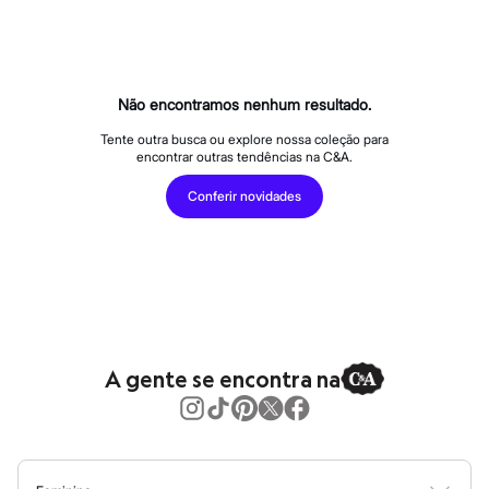
Calças
Casacos e Jaquetas
Jeans
Macacões
Saias
Shorts e Bermudas
Não encontramos nenhum resultado.
Vestidos
Acessórios
Tente outra busca ou explore nossa coleção para
encontrar outras tendências na C&A.
Bolsas
Bonés e Chapéus
Conferir novidades
Bijoux
Cintos
Óculos
Relógios
Calçados
Botas
Chinelos
Rasteirinhas
Sandálias
A gente se encontra na
Sapatilhas
Tênis
Marcas
City
Clock House
Mindset