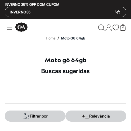
INVERNO 35% OFF COM CUPOM
INVERNO35
Ofertas
Compre por Departamento
Feminino
/
Home
Moto G6 64gb
Masculino
Infantil
Calçados
Mindse7
Moto g6 64gb
Plus Size
Até 20% off
buscas sugeridas
Até 40% off
Até 60% off
A partir de 60% off
Feminino
Em alta
Inverno
Alfaiataria
Novidades
Roupas
Filtrar por
Relevância
Blusas e Camisetas
Básicos