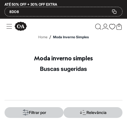
ATÉ 50% OFF + 30% OFF EXTRA
8DO8
Ofertas
Compre por Departamento
Feminino
/
Home
Moda Inverno Simples
Masculino
Infantil
Calçados
Mindse7
Moda inverno simples
Plus Size
Até 20% off
buscas sugeridas
Até 40% off
Até 60% off
A partir de 60% off
Feminino
Em alta
Inverno
Alfaiataria
Novidades
Roupas
Filtrar por
Relevância
Blusas e Camisetas
Básicos