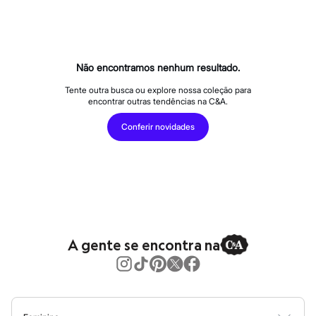
Calças
Casacos e Jaquetas
Jeans
Macacões
Saias
Shorts e Bermudas
Não encontramos nenhum resultado.
Vestidos
Acessórios
Tente outra busca ou explore nossa coleção para
encontrar outras tendências na C&A.
Bolsas
Bonés e Chapéus
Conferir novidades
Bijoux
Cintos
Óculos
Relógios
Calçados
Botas
Chinelos
Rasteirinhas
Sandálias
A gente se encontra na
Sapatilhas
Tênis
Marcas
City
Clock House
Mindset