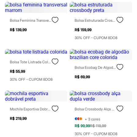
Perfumes
Perfumes femininos
Perfumes infantis
Perfumes masculinos
Bolsa Feminina Transversal Marrom
Bolsa Estruturada Crossbody Preta
Todos os produtos
Mindse7
R$ 139,99
R$ 159,99
Novidades
30% OFF - CUPOM 8DO8
Blusas
Calças
Casacos e Jaquetas
Jeans
Saias
Bolsa Tote Listrada Colorida
Shorts e Bermudas
Bolsa Ecobag De Algodão Brazilian Core Colorida
T-shirt
R$ 55,99
Vestidos
R$ 69,99
30% OFF - CUPOM 8DO8
Acessórios
Alfaiataria
Calçados
Guarda-roupa
Moda esportiva
Mochila Esportiva Dobrável Preta
Bolsa Crossbody Alça Dupla Verde
Plus size
Special Basics
R$ 219,99
+
3
cores
Calçados
R$ 99,99
R$ 119,99
Novidades
Feminino
30% OFF - CUPOM 8DO8