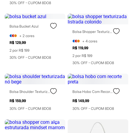
Chinelos
30% OFF - CUPOM 8DO8
Sapatos
Sandálias e Papetes
Tênis
Moda esportiva
Bolsa Bucket Azul
Acessórios
Bolsa Shopper Texturizada Listrada Colorido
Bermudas
+
2
cores
Camisetas
+
4
cores
R$ 129,99
Calças
R$ 119,99
Calçados
2 por R$ 199
Regatas
2 por R$ 199
30% OFF - CUPOM 8DO8
Moda íntima
30% OFF - CUPOM 8DO8
Cuecas
Meias
Pijamas
Moda praia
Personagens
Bolsa Shoulder Texturizada Nó Bege
Bolsa Hobo Com Recorte Preta
Plus size
Blusas e Camisetas
R$ 159,99
R$ 149,99
Calças
30% OFF - CUPOM 8DO8
30% OFF - CUPOM 8DO8
Camisas
Casacos e Jaquetas
Jeans
Moda esportiva
Shorts e Bermudas