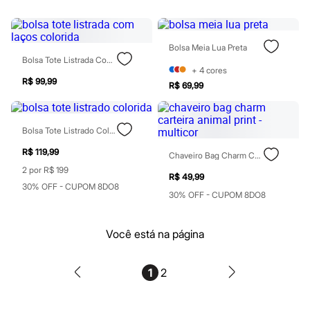
Botas
Chinelos
Pantufas
Rasteirinhas
Bolsa Meia Lua Preta
Sandálias
Bolsa Tote Listrada Com Laços Colorida
Sapatilhas
+
4
cores
Sapatos
R$ 99,99
R$ 69,99
Scarpin
Tamancos
Tênis
Masculino
Bolsa Tote Listrado Colorida
Chinelos
Sandálias
R$ 119,99
Chaveiro Bag Charm Carteira Animal Print - Multicor
Sapatênis
2 por R$ 199
Sapatos
R$ 49,99
30% OFF - CUPOM 8DO8
Tênis
30% OFF - CUPOM 8DO8
Menina
Babuche
Botas
Você está na página
Chinelos
Pantufas
Sandálias
1
2
Sapatilhas
Tênis
Menino