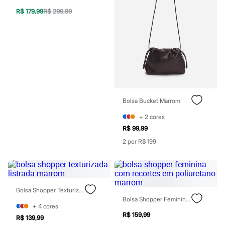
Sawary
Yessica
R$ 179,99
R$ 299,99
Moda esportiva
Acessórios
Blusas
Calçados
Leggings
Shorts e Bermudas
Tops
Moda íntima
Calcinhas
Cintas e Modeladores
Bolsa Bucket Marrom
Meias
+
2
cores
Pijamas
Sutiãs e Tops
R$ 99,99
Moda praia
2 por R$ 199
Biquínis
Maiôs
Saídas de praia
Personagens
Plus size
Bolsa Shopper Texturizada Listrada Marrom
Blusas e Camisetas
Bolsa Shopper Feminina Com Recortes Em Poliuretano Marrom
Calças
+
4
cores
Casacos e Jaquetas
R$ 159,99
R$ 139,99
Jeans