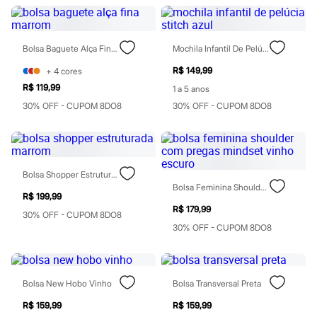
Moda esportiva
Shorts e Saias
Vestidos
Masculino
Bolsa Baguete Alça Fina Marrom
Mochila Infantil De Pelúcia Stitch Azul
Em alta
Dia dos Pais
R$ 149,99
+
4
cores
Inverno
R$ 119,99
1 a 5 anos
Novidades
Roupas
30% OFF - CUPOM 8DO8
30% OFF - CUPOM 8DO8
Bermudas
Camisas
Calças
Camisetas e Regatas
Casacos e Jaquetas
Bolsa Shopper Estruturada Marrom
Jeans
Bolsa Feminina Shoulder Com Pregas Mindset Vinho Escuro
Polos
R$ 199,99
Acessórios
R$ 179,99
30% OFF - CUPOM 8DO8
Bolsas e Mochilas
30% OFF - CUPOM 8DO8
Chapéus e Bonés
Cintos
Carteiras
Óculos
Relógios
Bolsa New Hobo Vinho
Bolsa Transversal Preta
Calçados
R$ 159,99
R$ 159,99
Botas