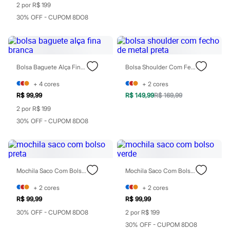
2 por R$ 199
Rasteirinhas
Sandálias
30% OFF - CUPOM 8DO8
Tênis
Diversão
Marcas
Baby Club
Fifteen
Bolsa Baguete Alça Fina Branca
Bolsa Shoulder Com Fecho De Metal Preta
Miss Fifteen
Palomino
+
4
cores
+
2
cores
Moda íntima
R$ 99,99
R$ 149,99
R$ 169,99
Calcinhas
Cuecas
2 por R$ 199
Meias
30% OFF - CUPOM 8DO8
Pijamas
Moda praia
Biquínis e Maiôs
Blusas de proteção
Sungas
Mochila Saco Com Bolso Preta
Mochila Saco Com Bolso Verde
Personagens
Bluey
+
2
cores
+
2
cores
Disney
R$ 99,99
R$ 99,99
Hello Kitty
Homem Aranha
30% OFF - CUPOM 8DO8
2 por R$ 199
Minecraft
30% OFF - CUPOM 8DO8
Naruto