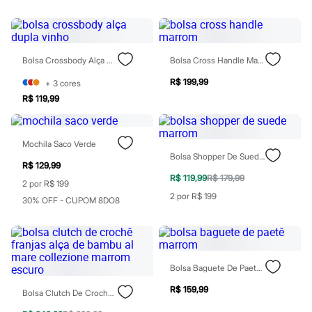
Patrulha Canina
Sonic
Stitch
Beleza
Kits
Bolsa Crossbody Alça Dupla Vinho
Bolsa Cross Handle Marrom
Perfumes árabes
R$ 199,99
+
3
cores
Novidades
Cabelos
R$ 119,99
Condicionador
Escovas e Pentes
Finalizadores
Mochila Saco Verde
Shampoo
Bolsa Shopper De Suede Marrom
Tratamento
R$ 129,99
Cuidados com o corpo
R$ 119,99
R$ 179,99
2 por R$ 199
Hidratante
2 por R$ 199
Protetor solar
30% OFF - CUPOM 8DO8
Tratamento
Cuidados com o rosto
Esfoliante
Hidratante
Protetor solar
Bolsa Baguete De Paetê Marrom
Tônicos
Maquiagens
R$ 159,99
Bolsa Clutch De Crochê Franjas Alça De Bambu Al Mare Collezione Marrom Escuro
Base
Batom