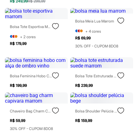
R$ 249,99
R$ 299,99
Blush
Corretivo
Gloss
Pó facial
Bolsa Meia Lua Marrom
Sombras
Bolsa Tote Esportiva Marrom
+
4
cores
Al Wataniah
+
2
cores
Banderas
R$ 69,99
Beleza C&A
R$ 179,99
30% OFF - CUPOM 8DO8
Boca Rosa
Bruna Tavares
Carolina Herrera
Ciclo
Fran by Franciny Ehlke
Bolsa Feminina Hobo Com Alça De Ombro Vinho
Bolsa Tote Estruturada Suede Marrom
Jean Paul Gaultier
Lancôme
R$ 199,99
R$ 239,99
Mari Maria
Mascavo
Niina Secrets
Océane
Payot
Chaveiro Bag Charm Capivara Marrom
Bolsa Shoulder Pelúcia Bege
Rabanne
R$ 59,99
R$ 159,99
Real Techniques
Vizzela
30% OFF - CUPOM 8DO8
Vult