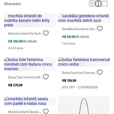
Calças
58
produtos
Casacos e Jaquetas
Jeans
Macacões
Saias
Shorts e Bermudas
Vestidos
Sandália Grendene Infantil Com Mochila Stitch Azul
Acessórios
Mochila Infantil De Rodinha Kuromi Hello Kitty Preta
Bolsas
R$ 89,99
R$ 129,99
Bonés e Chapéus
R$ 169,99
R$ 299,99
1 a 5 anos
Bijoux
4 a 12 anos
Cintos
Óculos
Relógios
Calçados
Botas
Bolsa Feminina Transversal Croco Vinho
Chinelos
Bolsa Tote Feminina Mindset Com Textura Croco Marrom
Rasteirinhas
R$ 159,99
Sandálias
R$ 279,99
Sapatilhas
30% OFF - CUPOM 8DO8
Tênis
Marcas
City
Clock House
Mindset
Mochila Infantil Sereia Com Paetê E Rodas Rosa