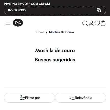
INVERNO 35% OFF COM CUPOM
INVERNO35
Ofertas
Compre por Departamento
Feminino
/
Home
Mochila De Couro
Masculino
Infantil
Calçados
Mindse7
Mochila de couro
Plus Size
Até 20% off
buscas sugeridas
Até 40% off
Até 60% off
A partir de 60% off
Feminino
Em alta
Inverno
Alfaiataria
Novidades
Roupas
Filtrar por
Relevância
Blusas e Camisetas
Básicos