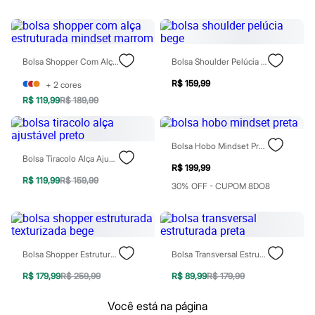
Botas
Chinelos
Pantufas
Rasteirinhas
Sandálias
Bolsa Shopper Com Alça Estruturada Mindset Marrom
Bolsa Shoulder Pelúcia Bege
Sapatilhas
Sapatos
R$ 159,99
+
2
cores
Scarpin
R$ 119,99
R$ 189,99
Tamancos
Tênis
Masculino
Chinelos
Bolsa Hobo Mindset Preta
Sandálias
Bolsa Tiracolo Alça Ajustável Preto
Sapatênis
R$ 199,99
Sapatos
R$ 119,99
R$ 159,99
30% OFF - CUPOM 8DO8
Tênis
Menina
Babuche
Botas
Chinelos
Pantufas
Bolsa Shopper Estruturada Texturizada Bege
Bolsa Transversal Estruturada Preta
Sandálias
R$ 179,99
R$ 259,99
R$ 89,99
R$ 179,99
Sapatilhas
Tênis
Menino
Você está na página