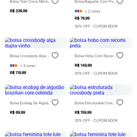
Bolsa Tote Croco Mindset Verde
Bolsa Baguete Com Fivela Colorido
Todos os produtos
Infantil
R$ 239,99
+
2
cores
Em alta
R$ 79,99
Arrumadinho para os meninos
Romântico para as meninas
30% OFF - CUPOM 8DO8
Inverno
Novidades
Roupas menina
0 a 24 meses
1 a 5 anos
Bolsa Crossbody Alça Dupla Vinho
Bolsa Hobo Com Recorte Preta
4 a 12 anos
10 a 16 anos
R$ 149,99
+
3
cores
Roupas menino
R$ 119,99
30% OFF - CUPOM 8DO8
0 a 24 meses
1 a 5 anos
4 a 12 anos
10 a 16 anos
Acessórios
Recém-nascido
Bolsa Ecobag De Algodão Brazilian Core Colorida
Bolsa Estruturada Crossbody Preta
Bolsas e Mochilas
R$ 69,99
R$ 159,99
Chapéus
Calçados
30% OFF - CUPOM 8DO8
Botas
Chinelos
Pantufas