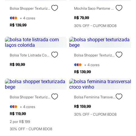
Sawary
Yessica
Bolsa Shopper Texturizada Listrada Marrom
Mochila Saco Pantone + Lilás
Moda esportiva
Acessórios
R$ 79,99
+
4
cores
Blusas
R$ 139,99
30% OFF - CUPOM 8DO8
Calçados
Leggings
Shorts e Bermudas
Tops
Moda íntima
Bolsa Tote Listrada Com Laços Colorida
Bolsa Shopper Texturizada Bege
Calcinhas
Cintas e Modeladores
R$ 99,99
+
4
cores
Meias
Pijamas
R$ 139,99
Sutiãs e Tops
Moda praia
Biquínis
Maiôs
Bolsa Shopper Texturizada Bege
Bolsa Feminina Transversal Croco Vinho
Saídas de praia
Personagens
R$ 159,99
+
4
cores
Plus size
R$ 119,99
30% OFF - CUPOM 8DO8
Blusas e Camisetas
Calças
2 por R$ 199
Casacos e Jaquetas
30% OFF - CUPOM 8DO8
Jeans