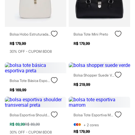
Perfumes
Perfumes femininos
Perfumes infantis
Perfumes masculinos
Todos os produtos
Mindse7
Novidades
Bolsa Hobo Estruturada Off White
Bolsa Tote Mini Preto
Blusas
Calças
R$ 179,99
R$ 179,99
Casacos e Jaquetas
30% OFF - CUPOM 8DO8
Jeans
Saias
Shorts e Bermudas
T-shirt
Bolsa Shopper Suede Verde
Vestidos
Bolsa Tote Básica Esportiva Preta
Acessórios
R$ 219,99
Alfaiataria
R$ 169,99
Calçados
Guarda-roupa
Moda esportiva
Plus size
Special Basics
Bolsa Esportiva Shoulder Transversal Preta
Bolsa Tote Esportiva Marrom
Calçados
Novidades
R$ 69,99
R$ 89,99
+
2
cores
Feminino
R$ 179,99
30% OFF - CUPOM 8DO8