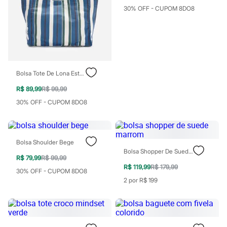
Chinelos
30% OFF - CUPOM 8DO8
Sapatos
Sandálias e Papetes
Tênis
Moda esportiva
Acessórios
Bermudas
Camisetas
Bolsa Tote De Lona Estampada - Azul
Calças
Calçados
R$ 89,99
R$ 99,99
Regatas
30% OFF - CUPOM 8DO8
Moda íntima
Cuecas
Meias
Pijamas
Moda praia
Bolsa Shoulder Bege
Personagens
Bolsa Shopper De Suede Marrom
R$ 79,99
R$ 99,99
Plus size
R$ 119,99
R$ 179,99
Blusas e Camisetas
30% OFF - CUPOM 8DO8
Calças
2 por R$ 199
Camisas
Casacos e Jaquetas
Jeans
Moda esportiva
Shorts e Bermudas