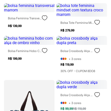
Moda esportiva
Shorts e Saias
Vestidos
Masculino
Bolsa Feminina Transversal Marrom
Em alta
Bolsa Tote Feminina Mindset Com Textura Croco Marrom
Dia dos Pais
R$ 139,99
Inverno
R$ 279,99
Novidades
Roupas
Bermudas
Camisas
Calças
Bolsa Feminina Hobo Com Alça De Ombro Vinho
Bolsa Crossbody Alça Dupla Preta
Camisetas e Regatas
R$ 199,99
+
3
cores
Casacos e Jaquetas
Jeans
R$ 119,99
Polos
30% OFF - CUPOM 8DO8
Acessórios
Bolsas e Mochilas
Chapéus e Bonés
Cintos
Carteiras
Óculos
Bolsa Crossbody Alça Dupla Verde
Relógios
+
3
cores
Calçados
Botas
R$ 99,99
R$ 119,99