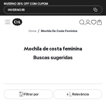
INVERNO 35% OFF COM CUPOM
INVERNO35
Ofertas
Compre por Departamento
Feminino
/
Home
Mochila De Costa Feminina
Masculino
Infantil
Calçados
Mindse7
Mochila de costa feminina
Plus Size
Até 20% off
buscas sugeridas
Até 40% off
Até 60% off
A partir de 60% off
Feminino
Em alta
Inverno
Alfaiataria
Novidades
Roupas
Filtrar por
Relevância
Blusas e Camisetas
Básicos