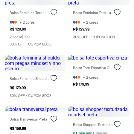
Rasteirinhas
Sandálias
Bolsa Feminina Tote Lule Preta
Bolsa Feminina Tote Lule Preta
Tênis
Diversão
+
2
cores
+
2
cores
Marcas
R$ 129,99
R$ 129,99
Baby Club
Fifteen
2 por R$ 199
30% OFF - CUPOM 8DO8
Miss Fifteen
30% OFF - CUPOM 8DO8
Palomino
Moda íntima
Calcinhas
Cuecas
Meias
Bolsa Tote Esportiva Cinza
Pijamas
+
2
cores
Moda praia
Bolsa Feminina Shoulder Com Pregas Mindset Vinho Escuro
Biquínis e Maiôs
R$ 179,99
R$ 179,99
Blusas de proteção
Sungas
30% OFF - CUPOM 8DO8
Personagens
Bluey
Disney
Hello Kitty
Bolsa Transversal Preta
Homem Aranha
Bolsa Shopper Texturizada Mindset Preta
Minecraft
R$ 159,99
Naruto
R$ 269,99
R$ 299,99