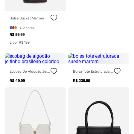
Blush
Corretivo
Gloss
Bolsa Bucket Marrom
Pó facial
Sombras
+
2
cores
Al Wataniah
R$ 99,99
Banderas
Beleza C&A
2 por R$ 199
Boca Rosa
Bruna Tavares
Carolina Herrera
Ciclo
Fran by Franciny Ehlke
Ecobag De Algodão Jeitinho Brasileiro Colorido
Bolsa Tote Estruturada Suede Marrom
Jean Paul Gaultier
Lancôme
R$ 49,99
R$ 239,99
Mari Maria
Mascavo
Niina Secrets
Océane
Payot
Rabanne
Real Techniques
Vizzela
Vult