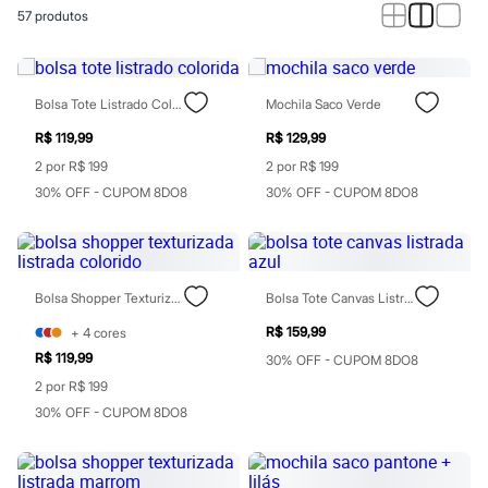
Calças
57
produtos
Casacos e Jaquetas
Jeans
Macacões
Saias
Shorts e Bermudas
Bolsa Tote Listrado Colorida
Mochila Saco Verde
Vestidos
Acessórios
R$ 119,99
R$ 129,99
Bolsas
2 por R$ 199
2 por R$ 199
Bonés e Chapéus
30% OFF - CUPOM 8DO8
30% OFF - CUPOM 8DO8
Bijoux
Cintos
Óculos
Relógios
Calçados
Botas
Bolsa Shopper Texturizada Listrada Colorido
Bolsa Tote Canvas Listrada Azul
Chinelos
R$ 159,99
+
4
cores
Rasteirinhas
Sandálias
R$ 119,99
30% OFF - CUPOM 8DO8
Sapatilhas
2 por R$ 199
Tênis
Marcas
30% OFF - CUPOM 8DO8
City
Clock House
Mindset