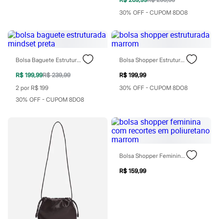
Patrulha Canina
30% OFF - CUPOM 8DO8
Sonic
Stitch
Beleza
Kits
Perfumes árabes
Novidades
Bolsa Baguete Estruturada Mindset Preta
Bolsa Shopper Estruturada Marrom
Cabelos
R$ 199,99
R$ 239,99
R$ 199,99
Condicionador
Escovas e Pentes
2 por R$ 199
30% OFF - CUPOM 8DO8
Finalizadores
30% OFF - CUPOM 8DO8
Shampoo
Tratamento
Cuidados com o corpo
Hidratante
Protetor solar
Tratamento
Cuidados com o rosto
Bolsa Shopper Feminina Com Recortes Em Poliuretano Marrom
Esfoliante
R$ 159,99
Hidratante
Protetor solar
Tônicos
Maquiagens
Base
Batom