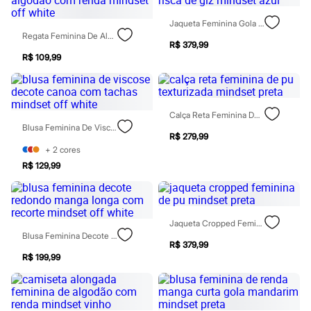
Moda esportiva
Shorts e Saias
Jaqueta Feminina Gola Alta Risca De Giz Mindset Azul
Vestidos
Regata Feminina De Algodão Com Renda Mindset Off White
Masculino
R$ 379,99
Em alta
R$ 109,99
Dia dos Pais
Inverno
Novidades
Roupas
Calça Reta Feminina De Pu Texturizada Mindset Preta
Bermudas
Blusa Feminina De Viscose Decote Canoa Com Tachas Mindset Off White
Camisas
R$ 279,99
Calças
+
2
cores
Camisetas e Regatas
Casacos e Jaquetas
R$ 129,99
Jeans
Polos
Acessórios
Bolsas e Mochilas
Jaqueta Cropped Feminina De Pu Mindset Preta
Chapéus e Bonés
Blusa Feminina Decote Redondo Manga Longa Com Recorte Mindset Off White
Cintos
R$ 379,99
Carteiras
R$ 199,99
Óculos
Relógios
Calçados
Botas