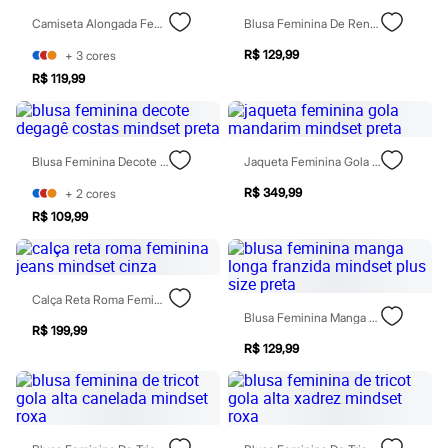
Chinelos
Camiseta Alongada Feminina De Algodão Com Renda Mindset Vinho
Blusa Feminina De Renda Manga Curta Gola Mandarim Mindset Preta
Sapatos
Sandálias e Papetes
R$ 129,99
+
3
cores
Tênis
Moda esportiva
R$ 119,99
Acessórios
Bermudas
Camisetas
Calças
Blusa Feminina Decote Degagê Costas Mindset Preta
Jaqueta Feminina Gola Mandarim Mindset Preta
Calçados
Regatas
R$ 349,99
+
2
cores
Moda íntima
R$ 109,99
Cuecas
Meias
Pijamas
Moda praia
Personagens
Calça Reta Roma Feminina Jeans Mindset Cinza
Plus size
Blusa Feminina Manga Longa Franzida Mindset Plus Size Preta
Blusas e Camisetas
R$ 199,99
Calças
R$ 129,99
Camisas
Casacos e Jaquetas
Jeans
Moda esportiva
Shorts e Bermudas