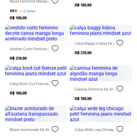
Blusa Feminina Manga Longa Acetinada Mindset Preta
Rasteirinhas
R$ 199,99
Sandálias
+
2
cores
Tênis
R$ 199,99
Diversão
Marcas
Baby Club
Fifteen
Miss Fifteen
Calça Baggy Lisboa Feminina Jeans Mindset Azul
Palomino
Vestido Curto Feminino Decote Canoa Manga Longa Acetinado Mindset Preto
Moda íntima
R$ 219,99
Calcinhas
R$ 219,99
Cuecas
Meias
Pijamas
Moda praia
Calça Boot Cut Firenze Petit Feminina Jeans Mindset Azul
Biquínis e Maiôs
Camisa Feminina De Algodão Manga Longa Mindset Azul
Blusas de proteção
R$ 199,99
Sungas
R$ 199,99
Personagens
Bluey
Disney
Hello Kitty
Homem Aranha
Blazer Acinturado De Alfaiataria Transpassado Mindset Preto
Calça Wide Leg Chicago Petit Feminina Jeans Mindset Azul
Minecraft
Naruto