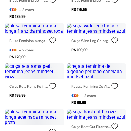
Blusa Feminina De Tricot Gola Alta Canelada Mindset Roxa
Blusa Feminina De Tricot Gola Alta Xadrez Mindset Roxa
Todos os produtos
Infantil
R$ 179,99
+
3
cores
Em alta
R$ 139,99
Arrumadinho para os meninos
Romântico para as meninas
Inverno
Novidades
Roupas menina
Blusa Feminina Manga Longa Franzida Mindset Roxa
Calça Wide Leg Chicago Feminina Jeans Mindset Azul
0 a 24 meses
1 a 5 anos
R$ 199,99
+
2
cores
4 a 12 anos
R$ 129,99
10 a 16 anos
Roupas menino
0 a 24 meses
1 a 5 anos
4 a 12 anos
Calça Reta Roma Petit Feminina Jeans Mindset Cinza
Regata Feminina De Algodão Peruano Canelada Mindset Azul
10 a 16 anos
Acessórios
R$ 199,99
+
3
cores
Recém-nascido
Bolsas e Mochilas
R$ 89,99
Chapéus
Calçados
Botas
Chinelos
Calça Boot Cut Firenze Feminina Jeans Mindset Azul
Pantufas