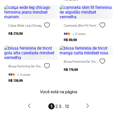
Blush
Corretivo
Gloss
Pó facial
Sombras
Calça Wide Leg Chicago Feminina Jeans Mindset Marrom
Camiseta Slim Fit Feminina De Algodão Mindset Vermelha
Al Wataniah
Banderas
R$ 219,99
+
2
cores
Beleza C&A
R$ 89,99
Boca Rosa
Bruna Tavares
Carolina Herrera
Ciclo
Fran by Franciny Ehlke
Blusa Feminina De Tricot Manga Curta Mindset Rosa
Jean Paul Gaultier
Blusa Feminina De Tricot Gola Alta Canelada Mindset Vermelha
Lancôme
R$ 179,99
Mari Maria
+
3
cores
Mascavo
R$ 139,99
Niina Secrets
Océane
Você está na página
Payot
Rabanne
Real Techniques
...
1
2
3
12
Vizzela
Vult