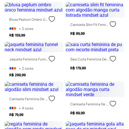
Sawary
Yessica
Moda esportiva
Acessórios
Blusa Peplum Ombro Único Feminina Mindset Azul
Blusas
Camiseta Slim Fit Feminina Com Algodão Manga Curta Listrada Mindset Azul
Calçados
+
2
cores
Leggings
R$ 99,99
R$ 159,99
Shorts e Bermudas
Tops
Moda íntima
Calcinhas
Cintas e Modeladores
Jaqueta Feminina Funnel Neck Mindset Azul
Saia Curta Feminina De Pu Com Recorte Mindset Preta
Meias
Pijamas
R$ 179,99
+
2
cores
Sutiãs e Tops
R$ 299,99
Moda praia
Biquínis
Maiôs
Saídas de praia
Camiseta Feminina De Algodão Slim Mindset Azul
Personagens
Camiseta Feminina De Algodão Manga Curta Mindset Verde
Plus size
+
4
cores
Blusas e Camisetas
R$ 69,99
Calças
R$ 79,99
Casacos e Jaquetas
Jeans