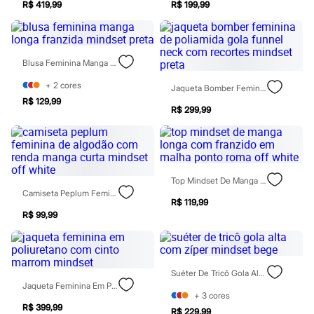
R$ 419,99
R$ 199,99
Patrulha Canina
Sonic
Stitch
Beleza
Kits
Blusa Feminina Manga Longa Franzida Mindset Preta
Perfumes árabes
Novidades
+
2
cores
Jaqueta Bomber Feminina De Poliamida Gola Funnel Neck Com Recortes Mindset Preta
Cabelos
R$ 129,99
Condicionador
R$ 299,99
Escovas e Pentes
Finalizadores
Shampoo
Tratamento
Cuidados com o corpo
Top Mindset De Manga Longa Com Franzido Em Malha Ponto Roma Off White
Hidratante
Camiseta Peplum Feminina De Algodão Com Renda Manga Curta Mindset Off White
Protetor solar
R$ 119,99
Tratamento
R$ 99,99
Cuidados com o rosto
Esfoliante
Hidratante
Protetor solar
Suéter De Tricô Gola Alta Com Zíper Mindset Bege
Tônicos
Jaqueta Feminina Em Poliuretano Com Cinto Marrom Mindset
Maquiagens
+
3
cores
Base
R$ 399,99
Batom
R$ 229,99