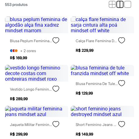
Calças
553
produtos
Casacos e Jaquetas
Jeans
Macacões
Saias
Shorts e Bermudas
Vestidos
Acessórios
Blusa Peplum Feminina De Algodão Alça Fina Xadrez Mindset Marrom
Calça Flare Feminina De Sarja Cintura Alta Poá Mindset Off White
Bolsas
Bonés e Chapéus
R$ 229,99
+
2
cores
Bijoux
R$ 169,99
Cintos
Óculos
Relógios
Calçados
Blusa Feminina De Tule Franzida Mindset Off White
Botas
Vestido Longo Feminino Decote Costas Com Ombreiras Mindset Roxo
Chinelos
R$ 129,99
Rasteirinhas
R$ 289,99
Sandálias
Sapatilhas
Tênis
Marcas
City
Jaqueta Militar Feminina Jeans Mindset Azul
Short Feminino Jeans Destroyed Mindset Azul
Clock House
Mindset
R$ 299,99
R$ 149,99