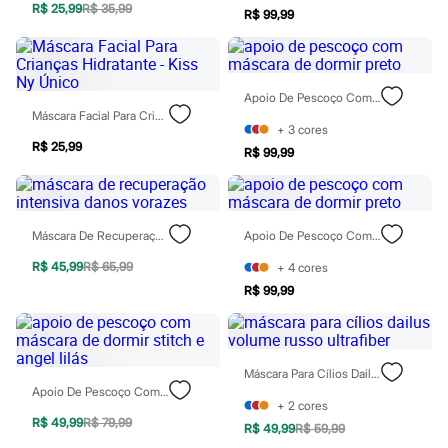
Relógios
R$ 25,99
R$ 35,99
R$ 99,99
Calçados
Botas
Chinelos
Sapatos
Sandálias e Papetes
Apoio De Pescoço Com Máscara De Dormir Preto
Tênis
Máscara Facial Para Crianças Hidratante - Kiss Ny Único
+
3
cores
Moda esportiva
R$ 25,99
Acessórios
R$ 99,99
Bermudas
Camisetas
Calças
Calçados
Máscara De Recuperação Intensiva Danos Vorazes
Apoio De Pescoço Com Máscara De Dormir Preto
Regatas
Moda íntima
R$ 45,99
R$ 65,99
+
4
cores
Cuecas
R$ 99,99
Meias
Pijamas
Moda praia
Personagens
Plus size
Máscara Para Cílios Dailus Volume Russo Ultrafiber
Blusas e Camisetas
Apoio De Pescoço Com Máscara De Dormir Stitch E Angel Lilás
Calças
+
2
cores
Camisas
R$ 49,99
R$ 79,99
R$ 49,99
R$ 59,99
Casacos e Jaquetas