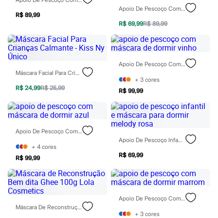
Calças
Apoio De Pescoço Com Máscara De Dormir Conchas Colorido
Casacos e Jaquetas
R$ 89,99
Jeans
R$ 69,99
R$ 89,99
Moda esportiva
Shorts e Saias
Vestidos
Masculino
Em alta
Apoio De Pescoço Com Máscara De Dormir Vinho
Dia dos Pais
Máscara Facial Para Crianças Calmante - Kiss Ny Único
+
3
cores
Inverno
R$ 24,99
R$ 25,99
Novidades
R$ 99,99
Roupas
Bermudas
Camisas
Calças
Apoio De Pescoço Com Máscara De Dormir Azul
Camisetas e Regatas
Apoio De Pescoço Infantil E Máscara Para Dormir Melody Rosa
Casacos e Jaquetas
+
4
cores
Jeans
R$ 69,99
R$ 99,99
Polos
Acessórios
Bolsas e Mochilas
Chapéus e Bonés
Cintos
Apoio De Pescoço Com Máscara De Dormir Marrom
Carteiras
Máscara De Reconstrução Bem Dita Ghee 100g Lola Cosmetics
Óculos
+
3
cores