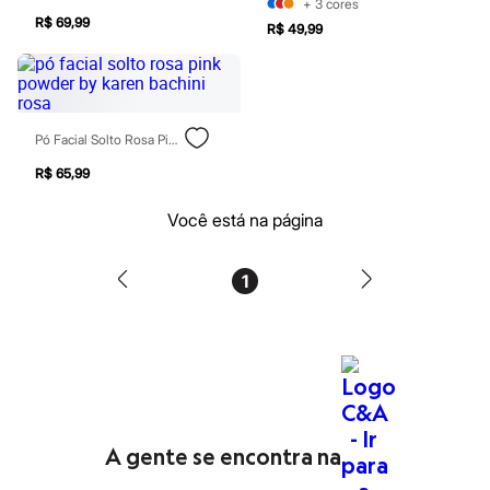
+
3
cores
Homem Aranha
R$ 69,99
R$ 49,99
Minecraft
Naruto
Patrulha Canina
Sonic
Stitch
Beleza
Pó Facial Solto Rosa Pink Powder By Karen Bachini Rosa
Kits
Perfumes árabes
R$ 65,99
Novidades
Cabelos
Você está na página
Condicionador
Escovas e Pentes
Finalizadores
1
Shampoo
Tratamento
Cuidados com o corpo
Hidratante
Protetor solar
Tratamento
Cuidados com o rosto
Esfoliante
Hidratante
A gente se encontra na
Protetor solar
Tônicos