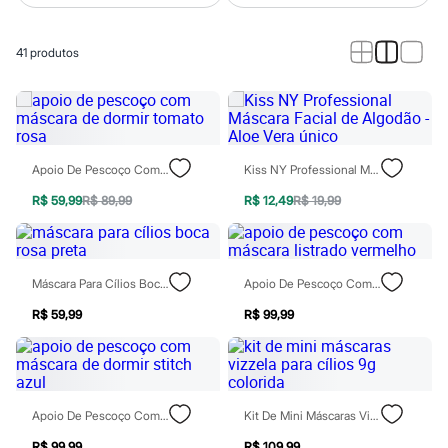
Roupas
Blusas e Camisetas
Básicos
41
produtos
Calças
Casacos e Jaquetas
Jeans
Macacões
Saias
Shorts e Bermudas
Vestidos
Apoio De Pescoço Com Máscara De Dormir Tomato Rosa
Kiss NY Professional Máscara Facial De Algodão - Aloe Vera Único
Acessórios
Bolsas
R$ 59,99
R$ 89,99
R$ 12,49
R$ 19,99
Bonés e Chapéus
Bijoux
Cintos
Óculos
Máscara Para Cílios Boca Rosa Preta
Apoio De Pescoço Com Máscara Listrado Vermelho
Relógios
Calçados
R$ 59,99
R$ 99,99
Botas
Chinelos
Rasteirinhas
Sandálias
Sapatilhas
Tênis
Apoio De Pescoço Com Máscara De Dormir Stitch Azul
Kit De Mini Máscaras Vizzela Para Cílios 9g Colorida
Marcas
R$ 99,99
R$ 109,99