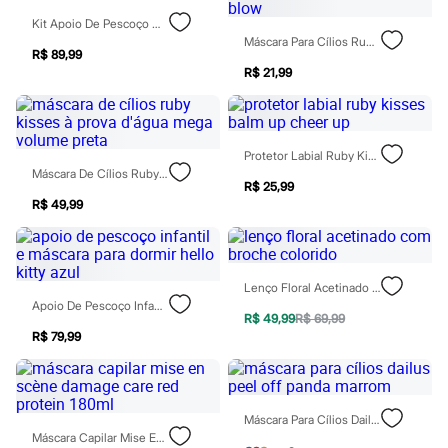
Botas
Kit Apoio De Pescoço Hello Kitty Com Máscara Rosa
Chinelos
Máscara Para Cílios Ruby Rose Dramatic Back To Black Blow
Pantufas
R$ 89,99
Rasteirinhas
R$ 21,99
Sandálias
Tênis
Diversão
Marcas
Baby Club
Protetor Labial Ruby Kisses Balm Up Cheer Up
Fifteen
Máscara De Cílios Ruby Kisses À Prova D'água Mega Volume Preta
R$ 25,99
Miss Fifteen
R$ 49,99
Palomino
Moda íntima
Calcinhas
Cuecas
Meias
Lenço Floral Acetinado Com Broche Colorido
Pijamas
Apoio De Pescoço Infantil E Máscara Para Dormir Hello Kitty Azul
Moda praia
R$ 49,99
R$ 69,99
Biquínis e Maiôs
R$ 79,99
Blusas de proteção
Sungas
Personagens
Bluey
Máscara Para Cílios Dailus Peel Off Panda Marrom
Disney
Máscara Capilar Mise En Scène Damage Care Red Protein 180ml
Hello Kitty