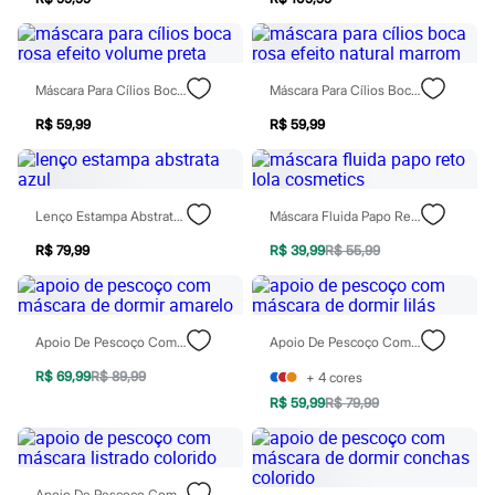
City
Clock House
Mindset
Sawary
Yessica
Máscara Para Cílios Boca Rosa Efeito Volume Preta
Máscara Para Cílios Boca Rosa Efeito Natural Marrom
Moda esportiva
Acessórios
R$ 59,99
R$ 59,99
Blusas
Calçados
Leggings
Shorts e Bermudas
Lenço Estampa Abstrata Azul
Máscara Fluida Papo Reto Lola Cosmetics
Tops
Moda íntima
R$ 79,99
R$ 39,99
R$ 55,99
Calcinhas
Cintas e Modeladores
Meias
Pijamas
Sutiãs e Tops
Apoio De Pescoço Com Máscara De Dormir Amarelo
Apoio De Pescoço Com Máscara De Dormir Lilás
Moda praia
R$ 69,99
R$ 89,99
+
4
cores
Biquínis
Maiôs
R$ 59,99
R$ 79,99
Saídas de praia
Personagens
Plus size
Blusas e Camisetas
Apoio De Pescoço Com Máscara Listrado Colorido