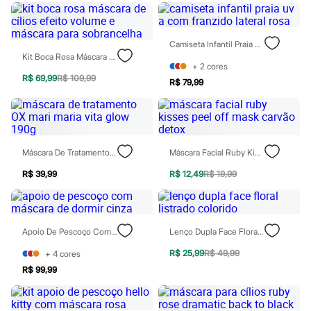
Jeans
Moda esportiva
Shorts e Bermudas
Todos os produtos
Camiseta Infantil Praia Uv A Com Franzido Lateral Rosa
Infantil
Kit Boca Rosa Máscara De Cílios Efeito Volume E Máscara Para Sobrancelha
+
2
cores
Em alta
R$ 69,99
R$ 109,99
Arrumadinho para os meninos
R$ 79,99
Romântico para as meninas
Inverno
Novidades
Roupas menina
0 a 24 meses
Máscara De Tratamento OX Mari Maria Vita Glow 190g
Máscara Facial Ruby Kisses Peel Off Mask Carvão Detox
1 a 5 anos
4 a 12 anos
R$ 39,99
R$ 12,49
R$ 19,99
10 a 16 anos
Roupas menino
0 a 24 meses
1 a 5 anos
4 a 12 anos
Apoio De Pescoço Com Máscara De Dormir Cinza
Lenço Dupla Face Floral Listrado Colorido
10 a 16 anos
R$ 25,99
R$ 49,99
+
4
cores
Acessórios
Recém-nascido
R$ 99,99
Bolsas e Mochilas
Chapéus
Calçados