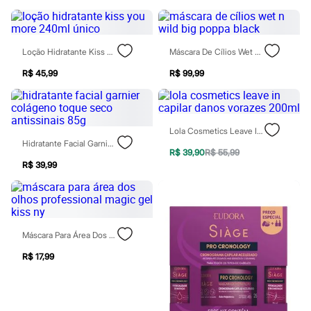
Patrulha Canina
Sonic
Stitch
Beleza
Loção Hidratante Kiss You More 240ml Único
Máscara De Cílios Wet N Wild Big Poppa Black
Kits
Perfumes árabes
R$ 45,99
R$ 99,99
Novidades
Cabelos
Condicionador
Escovas e Pentes
Lola Cosmetics Leave In Capilar Danos Vorazes 200ml
Finalizadores
Hidratante Facial Garnier Colágeno Toque Seco Antissinais 85g
Shampoo
R$ 39,90
R$ 55,99
Tratamento
R$ 39,99
Cuidados com o corpo
Hidratante
Protetor solar
Tratamento
Cuidados com o rosto
Esfoliante
Máscara Para Área Dos Olhos Professional Magic Gel Kiss Ny
Hidratante
R$ 17,99
Protetor solar
Tônicos
Maquiagens
Base
Batom