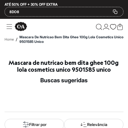
ATÉ 50% OFF + 30% OFF EXTRA
8DO8
Ofertas
Compre por Departamento
Feminino
Mascara De Nutricao Bem Dita Ghee 100g Lola Cosmetics Unico
/
Home
Masculino
9501585 Unico
Infantil
Calçados
Mindse7
Mascara de nutricao bem dita ghee 100g 
Plus Size
Até 20% off
lola cosmetics unico 9501585 unico
Até 40% off
Até 60% off
buscas sugeridas
A partir de 60% off
Feminino
Em alta
Inverno
Alfaiataria
Novidades
Roupas
Blusas e Camisetas
Básicos
Filtrar por
Relevância