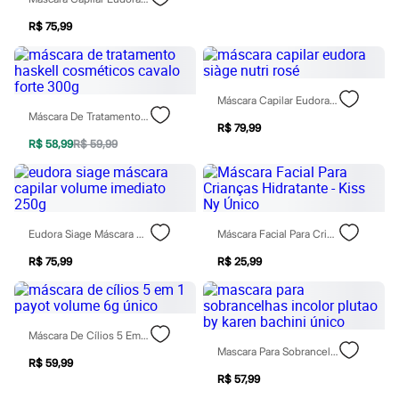
Chinelos
Sapatos
R$ 75,99
Sandálias e Papetes
Tênis
Moda esportiva
Acessórios
Máscara Capilar Eudora Siàge Nutri Rosé
Bermudas
Máscara De Tratamento Haskell Cosméticos Cavalo Forte 300g
Camisetas
R$ 79,99
Calças
R$ 58,99
R$ 59,99
Calçados
Regatas
Moda íntima
Cuecas
Meias
Pijamas
Eudora Siage Máscara Capilar Volume Imediato 250g
Máscara Facial Para Crianças Hidratante - Kiss Ny Único
Moda praia
R$ 75,99
R$ 25,99
Personagens
Plus size
Blusas e Camisetas
Calças
Camisas
Máscara De Cílios 5 Em 1 Payot Volume 6g Único
Casacos e Jaquetas
Mascara Para Sobrancelhas Incolor Plutao By Karen Bachini Único
Jeans
R$ 59,99
Moda esportiva
R$ 57,99
Shorts e Bermudas