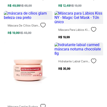
Moda esportiva
Shorts e Saias
R$ 49,99
R$ 65,99
R$ 12,49
R$ 19,99
Vestidos
Masculino
Em alta
Dia dos Pais
Máscara De Cílios Glam Beleza Cea Preto
Inverno
Máscara Para Lábios Kiss NY - Magic Gel Mask - 1Un Único
Novidades
R$ 19,99
R$ 45,99
Roupas
R$ 19,99
Bermudas
Camisas
Calças
Camisetas e Regatas
Casacos e Jaquetas
Jeans
Hidratante Labial Carmed Máscara Noturna Chocolate 8g
Polos
R$ 35,99
Acessórios
Bolsas e Mochilas
Chapéus e Bonés
Cintos
Carteiras
Óculos
Relógios
Calçados
Botas
Máscara Capilar Eudora Siàge Nutri Complex 250g