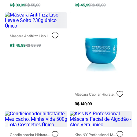
Sawary
R$ 39,99
R$ 55,99
R$ 45,99
R$ 65,99
Yessica
Moda esportiva
Acessórios
Blusas
Calçados
Leggings
Máscara Antifrizz Liso Leve E Solto 230g Único Único
Shorts e Bermudas
Tops
R$ 45,99
R$ 59,99
Moda íntima
Calcinhas
Cintas e Modeladores
Meias
Pijamas
Sutiãs e Tops
Moda praia
Biquínis
Maiôs
Máscara Capilar Hidratei Nutrição 250g
Saídas de praia
R$ 149,99
Personagens
Plus size
Blusas e Camisetas
Calças
Casacos e Jaquetas
Jeans
Condicionador Hidratante Meu Cacho, Minha Vida 500g - Lola Cosmetics Único
Kiss NY Professional Máscara Facial De Algodão - Aloe Vera Único