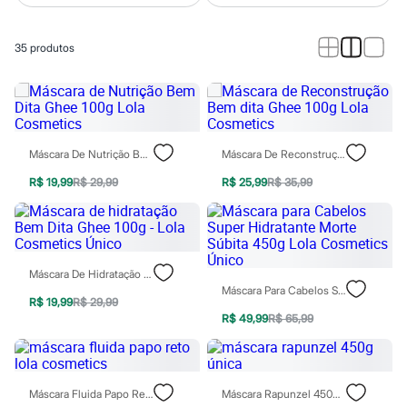
Calças
Casacos e Jaquetas
Jeans
35
produtos
Macacões
Saias
Shorts e Bermudas
Vestidos
Acessórios
Bolsas
Bonés e Chapéus
Máscara De Nutrição Bem Dita Ghee 100g Lola Cosmetics
Máscara De Reconstrução Bem Dita Ghee 100g Lola Cosmetics
Bijoux
Cintos
R$ 19,99
R$ 29,99
R$ 25,99
R$ 35,99
Óculos
Relógios
Calçados
Botas
Chinelos
Máscara De Hidratação Bem Dita Ghee 100g - Lola Cosmetics Único
Rasteirinhas
Máscara Para Cabelos Super Hidratante Morte Súbita 450g Lola Cosmetics Único
Sandálias
R$ 19,99
R$ 29,99
Sapatilhas
R$ 49,99
R$ 65,99
Tênis
Marcas
City
Clock House
Mindset
Máscara Fluida Papo Reto Lola Cosmetics
Máscara Rapunzel 450g Única