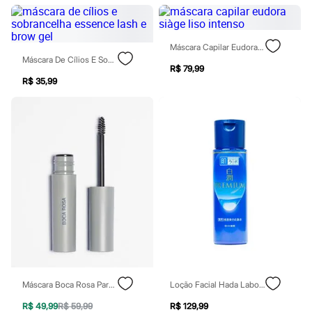
Rasteirinhas
Sandálias
Tênis
Diversão
Máscara Capilar Eudora Siàge Liso Intenso
Marcas
Máscara De Cílios E Sobrancelha Essence Lash E Brow Gel
R$ 79,99
Baby Club
R$ 35,99
Fifteen
Miss Fifteen
Palomino
Moda íntima
Calcinhas
Cuecas
Meias
Pijamas
Moda praia
Biquínis e Maiôs
Blusas de proteção
Sungas
Personagens
Bluey
Disney
Hello Kitty
Homem Aranha
Máscara Boca Rosa Para Alinhamento De Sobrancelhas Em Gel Incolor Translúcido
Loção Facial Hada Labo Shirojyun Premium Lotion 170ml
Minecraft
R$ 49,99
R$ 59,99
R$ 129,99
Naruto