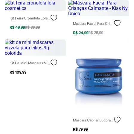
Todos os produtos
Infantil
Em alta
Kit Feira Cronolola Lola Cosmetics
Arrumadinho para os meninos
Máscara Facial Para Crianças Calmante - Kiss Ny Único
Romântico para as meninas
R$ 49,99
R$ 69,99
Inverno
R$ 24,99
R$ 25,99
Novidades
Roupas menina
0 a 24 meses
1 a 5 anos
4 a 12 anos
10 a 16 anos
Kit De Mini Máscaras Vizzela Para Cílios 9g Colorida
Roupas menino
R$ 109,99
0 a 24 meses
1 a 5 anos
4 a 12 anos
10 a 16 anos
Acessórios
Recém-nascido
Bolsas e Mochilas
Chapéus
Calçados
Mascara Capilar Eudora Siage Hair-Plastia Único
Botas
Chinelos
R$ 79,99
Pantufas