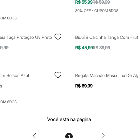
R$ 55,99
R$ 59,99
30% OFF - CUPOM 8DO8
POM 8DO8
eia Taça Proteção Uv Preto
9,99
R$ 45,99
R$ 89,99
Com Bolsos Azul
s
R$ 69,99
POM 8DO8
Você está na página
1