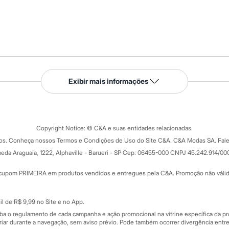
Serviços
Exibir mais informações
Tipos de serviços
o C&A
Clique e retire
Trocas e devoluções
ograma
Copyright Notice: © C&A e suas entidades relacionadas.
Formas de pagamento
dos. Conheça nossos Termos e Condições de Uso do Site C&A. C&A Modas SA. Fale
Todas as vantagens
ay
eda Araguaia, 1222, Alphaville - Barueri - SP Cep: 06455-000 CNPJ 45.242.914/00
Minha C&A
rtão
Cupons de desconto
cupom PRIMEIRA em produtos vendidos e entregues pela C&A. Promoção não válida p
Cartão presente
atórios
Sobre o cartão presente
nceira
l de R$ 9,99 no Site e no App.
de
iba o regulamento de cada campanha e ação promocional na vitrine específica da
iar durante a navegação, sem aviso prévio. Pode também ocorrer divergência entre