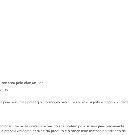
Baixe o app
Google store
Apple store
Atendimento
 conosco pelo chat on-line
01-05
Ajuda
Fale conosco
ara perfumes prestígio. Promoção não cumulativa e sujeita a disponibilidade
Nossas lojas
Nossas lojas plus size
Central de ética
 promoção. Todas as comunicações do site podem possuir imagens meramente
 o preço exibido no detalhe do produto e o preço apresentado no carrinho de