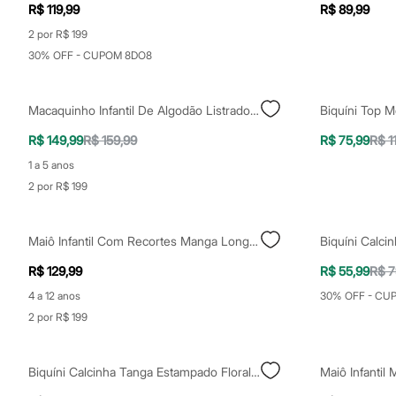
Shorts e Saias
R$ 119,99
R$ 89,99
Vestidos
2 por R$ 199
Masculino
Em alta
30% OFF - CUPOM 8DO8
Dia dos Pais
Inverno
Novidades
Macaquinho Infantil De Algodão Listrado Com Camiseta Branca
Biquíni Top 
Roupas
Bermudas
R$ 149,99
R$ 159,99
R$ 75,99
R$ 1
Camisas
Calças
1 a 5 anos
Camisetas e Regatas
2 por R$ 199
Casacos e Jaquetas
Jeans
Polos
Maiô Infantil Com Recortes Manga Longa Rosa
Acessórios
Bolsas e Mochilas
R$ 129,99
R$ 55,99
R$ 7
Chapéus e Bonés
Cintos
4 a 12 anos
30% OFF - CU
Carteiras
2 por R$ 199
Óculos
Relógios
Calçados
Biquíni Calcinha Tanga Estampado Floral Aquarelado Com Amarração E Proteção UV50+ Azul Marinho
Botas
Chinelos