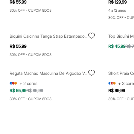
R$ 55,99
R$ 129,99
Sapatos
Sandálias e Papetes
30% OFF - CUPOM 8DO8
4 a 12 anos
Tênis
30% OFF - CU
Moda esportiva
Acessórios
Bermudas
Camisetas
Biquíni Calcinha Tanga Strap Estampado Carioca Proteção Uv50+ Além Dos Mares Rio De Janeiro Ludmilla Laranja
Top Biquíni M
Calças
Calçados
R$ 55,99
R$ 45,99
R$ 7
Regatas
30% OFF - CUPOM 8DO8
Moda íntima
Cuecas
Meias
Pijamas
Regata Machão Masculina De Algodão Venice Beach Verde
Short Praia 
Moda praia
+
2
cores
+
3
core
Personagens
Plus size
R$ 55,99
R$ 85,99
R$ 99,99
Blusas e Camisetas
30% OFF - CUPOM 8DO8
30% OFF - CU
Calças
Camisas
Casacos e Jaquetas
Jeans
Moda esportiva
Shorts e Bermudas
Todos os produtos