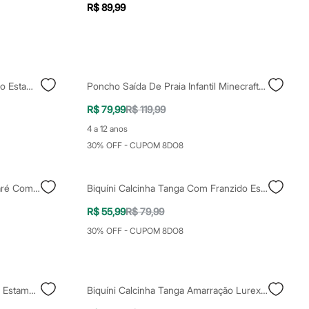
R$ 89,99
Biquíni Calcinha Tanga Amarração Estampada Borboleta Cristal Com Pedraria Proteção Uv50+ Além Dos Mares Alter Do Chão Grazi Massafera Multicor
Poncho Saída De Praia Infantil Minecraft Verde
R$ 79,99
R$ 119,99
4 a 12 anos
30% OFF - CUPOM 8DO8
Biquíni Calcinha Tanga Duplo Maré Com Proteção Uv50 Verde Militar
Biquíni Calcinha Tanga Com Franzido Estampado Animal Print De Onça Proteção Uv50+ Rosa
R$ 55,99
R$ 79,99
30% OFF - CUPOM 8DO8
Biquíni Calcinha Tanga Canelado Estampado Floral Com Amarração E Proteção UV50+ Azul
Biquíni Calcinha Tanga Amarração Lurex Com Pingente Proteção Uv50+ Além Dos Mares Alter Do Chão Grazi Massafera Verde