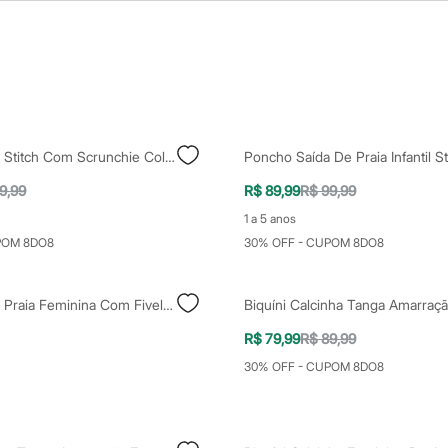
Biquíni Infantil Stitch Com Scrunchie Colorido
Poncho Saída De Praia Infantil St
9,99
R$ 89,99
R$ 99,99
1 a 5 anos
POM 8DO8
30% OFF - CUPOM 8DO8
Saia Saída De Praia Feminina Com Fivela Franzida Roxa
R$ 79,99
R$ 89,99
30% OFF - CUPOM 8DO8