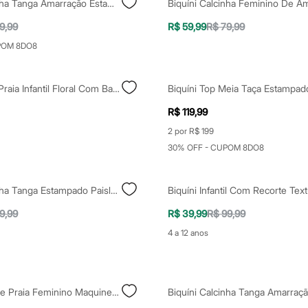
Biquíni Calcinha Tanga Amarração Estampada Floral Aquático Proteção Uv50+ Além Dos Mares Alter Do Chão Grazi Massafera Preta
9,99
R$ 59,99
R$ 79,99
POM 8DO8
Conjunto De Praia Infantil Floral Com Babado Colorido
R$ 119,99
2 por R$ 199
30% OFF - CUPOM 8DO8
Biquíni Calcinha Tanga Estampado Paisley Proteção Uv50+ Além Dos Mares Noronha Manu Gavassi Multicor
9,99
R$ 39,99
R$ 99,99
4 a 12 anos
Short Saída De Praia Feminino Maquinetado Com Cordão Coral