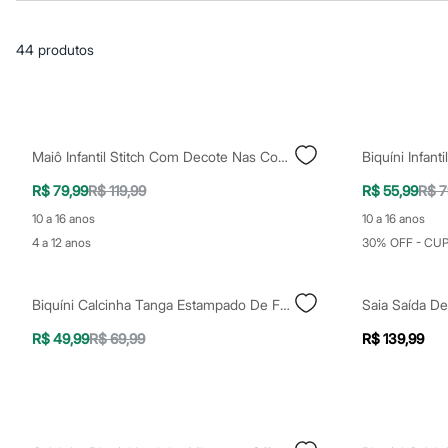
Casacos e Jaquetas
Jeans
Macacões
44
produtos
Saias
Shorts e Bermudas
Vestidos
Acessórios
Bolsas
Bonés e Chapéus
Maiô Infantil Stitch Com Decote Nas Costas Colorido
Bijoux
Cintos
R$ 79,99
R$ 119,99
R$ 55,99
R$ 7
Óculos
Relógios
10 a 16 anos
10 a 16 anos
Calçados
4 a 12 anos
30% OFF - CU
Botas
Chinelos
Rasteirinhas
Biquíni Calcinha Tanga Estampado De Folhagem Com Amarração E Proteção UV50+ Multicor
Sandálias
Sapatilhas
R$ 49,99
R$ 69,99
R$ 139,99
Tênis
Marcas
City
Clock House
Mindset
Sawary