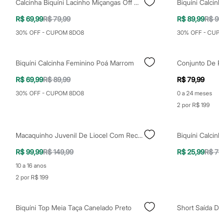
Calcinha Biquíni Lacinho Miçangas Off White
Yessica
Moda esportiva
R$ 69,99
R$ 79,99
R$ 89,99
R$ 9
Acessórios
Blusas
30% OFF - CUPOM 8DO8
30% OFF - CU
Calçados
Leggings
Shorts e Bermudas
Biquíni Calcinha Feminino Poá Marrom
Tops
Moda íntima
R$ 69,99
R$ 89,99
R$ 79,99
Calcinhas
Cintas e Modeladores
30% OFF - CUPOM 8DO8
0 a 24 meses
Meias
2 por R$ 199
Pijamas
Sutiãs e Tops
Moda praia
Biquínis
Macaquinho Juvenil De Liocel Com Recorte Vermelho
Maiôs
R$ 99,99
R$ 149,99
R$ 25,99
R$ 7
Saídas de praia
Personagens
10 a 16 anos
Plus size
2 por R$ 199
Blusas e Camisetas
Calças
Casacos e Jaquetas
Jeans
Biquíni Top Meia Taça Canelado Preto
Moda esportiva