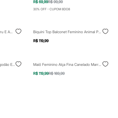
R$ 69,99
R$ 99,99
30% OFF - CUPOM 8DO8
Biquíni Calcinha Tanga Com Frufru E Amarração Rosa
Biquíni Top Balconet Feminino Animal Print Bege
R$ 119,99
Regata Machão Masculina De Algodão Estampada Bege
Maiô Feminino Alça Fina Canelado Marrom
R$ 119,99
R$ 169,99