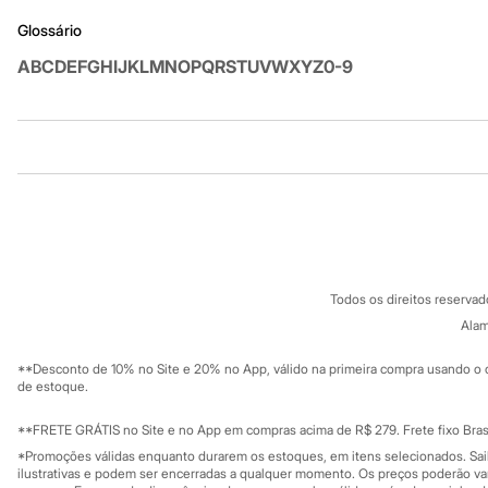
Sandálias
Glossário
Tênis
Diversão
A
B
C
D
E
F
G
H
I
J
K
L
M
N
O
P
Q
R
S
T
U
V
W
X
Y
Z
0-9
Marcas
Baby Club
Fifteen
Miss Fifteen
Palomino
Institucional
Produtos
Moda íntima
Calcinhas
Sobre a C&A
Cartão C&A
Cuecas
Sobre o cartã
Fornecedores
Meias
Pijamas
Termos e condições
C&A&VC
Moda praia
Conheça o pr
Política de privacidade
Biquínis e Maiôs
Todos os direitos reserva
Trabalhe conosco
Blusas de proteção
C&A Pay
Sobre o C&A P
Alam
Sungas
Sustentabilidade
Personagens
Solicite seu ca
Mapa do site
Bluey
**Desconto de 10% no Site e 20% no App, válido na primeira compra usando o 
Governança
Investidores
Disney
de estoque.
Ouvidoria / Rel
Hello Kitty
Sala de imprensa
Homem Aranha
Educação fina
**FRETE GRÁTIS no Site e no App em compras acima de R$ 279. Frete fixo Brasi
Minecraft
Privacidade
Sustentabilida
*Promoções válidas enquanto durarem os estoques, em itens selecionados. Sa
Configuração de cookies
Naruto
ilustrativas e podem ser encerradas a qualquer momento. Os preços poderão var
Patrulha Canina