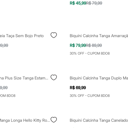
R$ 45,99
R$ 79,99
Meia Taça Sem Bojo Preto
19,99
R$ 79,99
R$ 89,99
30% OFF - CUPOM 8DO8
Biquíni Calcinha Plus Size Tanga Estampado Por Do Sol Com Amarração E Proteção UV50+ Multicor
9,99
R$ 69,99
POM 8DO8
30% OFF - CUPOM 8DO8
Maiô Infantil Manga Longa Hello Kitty Roxo