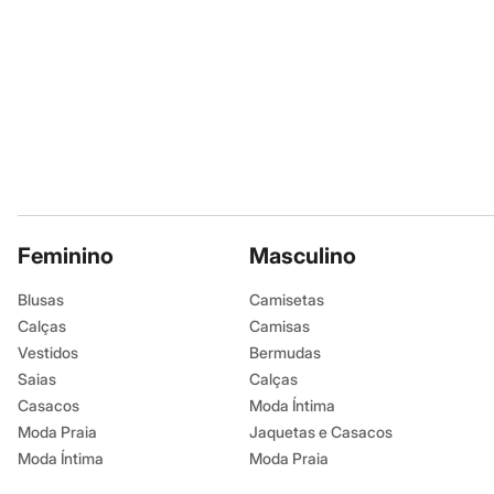
Infantil
Em alta
Arrumadinho para os meninos
Romântico para as meninas
Inverno
Novidades
Roupas menina
0 a 24 meses
1 a 5 anos
4 a 12 anos
10 a 16 anos
Roupas menino
0 a 24 meses
Feminino
Masculino
1 a 5 anos
4 a 12 anos
Blusas
Camisetas
10 a 16 anos
Calças
Camisas
Acessórios
Recém-nascido
Vestidos
Bermudas
Bolsas e Mochilas
Saias
Calças
Chapéus
Casacos
Moda Íntima
Calçados
Botas
Moda Praia
Jaquetas e Casacos
Chinelos
Moda Íntima
Moda Praia
Pantufas
Rasteirinhas