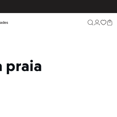
dades
Confira 
 praia