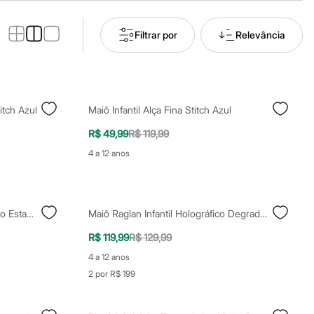
Filtrar por
Relevância
itch Azul
Maiô Infantil Alça Fina Stitch Azul
R$ 49,99
R$ 119,99
4 a 12 anos
Biquíni Calcinha Tanga Amarração Estampada Borboleta Cristal Com Pedraria Proteção Uv50+ Além Dos Mares Alter Do Chão Grazi Massafera Multicor
Maiô Raglan Infantil Holográfico Degradê Lilás
R$ 119,99
R$ 129,99
4 a 12 anos
2 por R$ 199