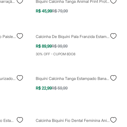
Biquíni Calcinha Feminino De Amarração Estampado Colorido
Biquíni Calcinha Tanga Animal Print Proteção Uv Marrom
R$ 45,99
R$ 79,99
Biquíni Top Meia Taça Estampado Paisley Com Bojo E Aro Proteção Uv50+ Além Dos Mares Noronha Manu Gavassi Multicor
Calcinha De Biquíni Pala Franzida Estampada Marrom
R$ 89,99
R$ 99,99
30% OFF - CUPOM 8DO8
Biquíni Infantil Com Recorte Texturizado Colorido
Biquíni Calcinha Tanga Estampado Bananas Com Proteção UV50+ Multicor
R$ 22,99
R$ 59,99
Biquíni Calcinha Tanga Amarração Estampado Listrado Com Animal Print Recorte Em Tule Bojo Removível Proteção Uv50+ Multicor
Calcinha Biquíni Fio Dental Feminina Animal Print De Amarração Bege