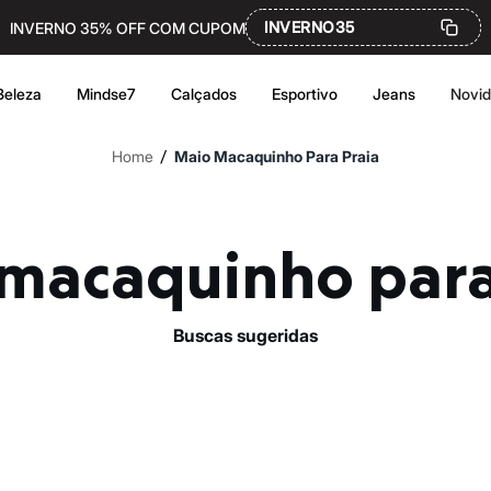
INVERNO35
INVERNO 35% OFF COM CUPOM
Beleza
Mindse7
Calçados
Esportivo
Jeans
Novi
/
Home
Maio Macaquinho Para Praia
o macaquinho para
buscas sugeridas