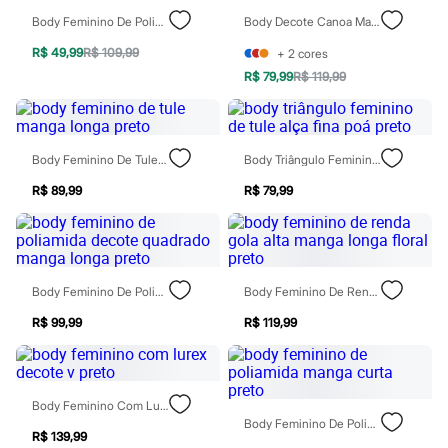
Moda esportiva
Body Feminino De Poliamida Frente Única Preto
Body Decote Canoa Manga Longa Preto
Shorts e Saias
Vestidos
R$ 49,99
R$ 109,99
+
2
cores
Masculino
Em alta
R$ 79,99
R$ 119,99
Dia dos Pais
Inverno
Novidades
Roupas
Body Feminino De Tule Manga Longa Preto
Body Triângulo Feminino De Tule Alça Fina Poá Preto
Bermudas
Camisas
R$ 89,99
R$ 79,99
Calças
Camisetas e Regatas
Casacos e Jaquetas
Jeans
Polos
Body Feminino De Poliamida Decote Quadrado Manga Longa Preto
Body Feminino De Renda Gola Alta Manga Longa Floral Preto
Acessórios
Bolsas e Mochilas
R$ 99,99
R$ 119,99
Chapéus e Bonés
Cintos
Carteiras
Óculos
Relógios
Body Feminino Com Lurex Decote V Preto
Calçados
Body Feminino De Poliamida Manga Curta Preto
Botas
R$ 139,99