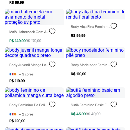
Todos os produtos
R$ 69,99
Infantil
Em alta
Arrumadinho para os meninos
Romântico para as meninas
Body Alça Fina Feminino De Renda Floral Preto
Inverno
Maiô Halterneck Com Aviamento De Metal Proteção Uv Preto
Novidades
R$ 99,99
Roupas menina
R$ 149,99
R$ 179,99
0 a 24 meses
1 a 5 anos
4 a 12 anos
10 a 16 anos
Body Juvenil Manga Longa Decote Quadrado Preto
Body Modelador Feminino Plié Preto
Roupas menino
0 a 24 meses
R$ 119,99
+
3
cores
1 a 5 anos
4 a 12 anos
R$ 119,99
10 a 16 anos
Acessórios
Recém-nascido
Bolsas e Mochilas
Body Feminino De Poliamida Manga Curta Bege
Sutiã Feminino Basic Em Algodão Preto
Chapéus
Calçados
R$ 45,99
R$ 49,99
+
2
cores
Botas
R$ 129,99
Chinelos
Pantufas