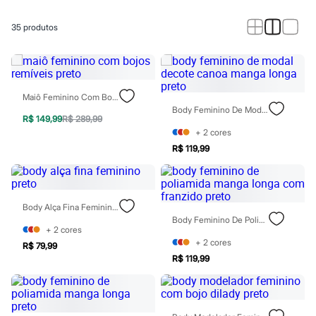
Calças
Casacos e Jaquetas
Jeans
35
produtos
Macacões
Saias
Shorts e Bermudas
Vestidos
Acessórios
Maiô Feminino Com Bojos Remíveis Preto
Bolsas
Body Feminino De Modal Decote Canoa Manga Longa Preto
Bonés e Chapéus
R$ 149,99
R$ 289,99
Bijoux
+
2
cores
Cintos
R$ 119,99
Óculos
Relógios
Calçados
Botas
Chinelos
Body Alça Fina Feminino Preto
Rasteirinhas
Body Feminino De Poliamida Manga Longa Com Franzido Preto
Sandálias
+
2
cores
Sapatilhas
+
2
cores
R$ 79,99
Tênis
R$ 119,99
Marcas
City
Clock House
Mindset