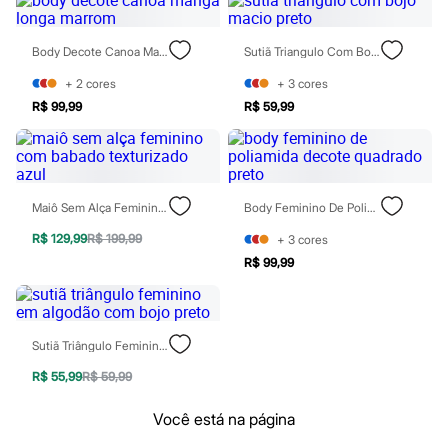
Rasteirinhas
Sandálias
Tênis
Body Decote Canoa Manga Longa Marrom
Sutiã Triangulo Com Bojo Macio Preto
Diversão
Marcas
+
2
cores
+
3
cores
Baby Club
R$ 99,99
R$ 59,99
Fifteen
Miss Fifteen
Palomino
Moda íntima
Calcinhas
Maiô Sem Alça Feminino Com Babado Texturizado Azul
Body Feminino De Poliamida Decote Quadrado Preto
Cuecas
Meias
R$ 129,99
R$ 199,99
+
3
cores
Pijamas
Moda praia
R$ 99,99
Biquínis e Maiôs
Blusas de proteção
Sungas
Personagens
Sutiã Triângulo Feminino Em Algodão Com Bojo Preto
Bluey
Disney
R$ 55,99
R$ 59,99
Hello Kitty
Homem Aranha
Você está na página
Minecraft
Naruto