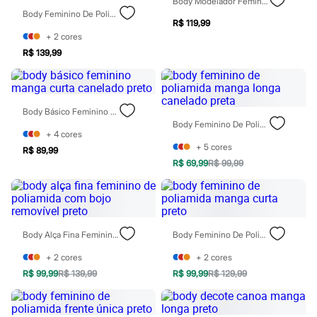
Body Modelador Feminino Com Bojo Dilady Preto
Sawary
Body Feminino De Poliamida Manga Longa Preto
Yessica
R$ 119,99
Moda esportiva
+
2
cores
Acessórios
Blusas
R$ 139,99
Calçados
Leggings
Shorts e Bermudas
Tops
Body Básico Feminino Manga Curta Canelado Preto
Moda íntima
Body Feminino De Poliamida Manga Longa Canelado Preta
Calcinhas
+
4
cores
Cintas e Modeladores
+
5
cores
R$ 89,99
Meias
R$ 69,99
R$ 99,99
Pijamas
Sutiãs e Tops
Moda praia
Biquínis
Maiôs
Saídas de praia
Body Alça Fina Feminino De Poliamida Com Bojo Removível Preto
Body Feminino De Poliamida Manga Curta Preto
Personagens
Plus size
+
2
cores
+
2
cores
Blusas e Camisetas
R$ 99,99
R$ 139,99
R$ 99,99
R$ 129,99
Calças
Casacos e Jaquetas
Jeans