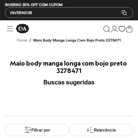
INVERNO 35% OFF COM CUPOM
INVERNO35
Ofertas
Compre por Departamento
Feminino
/
Home
Maio Body Manga Longa Com Bojo Preto 3278471
Masculino
Infantil
Calçados
Mindse7
Maio body manga longa com bojo preto 
Plus Size
3278471
Até 20% off
Até 40% off
buscas sugeridas
Até 60% off
A partir de 60% off
Feminino
Em alta
Inverno
Alfaiataria
Novidades
Roupas
Blusas e Camisetas
Filtrar por
Relevância
Básicos