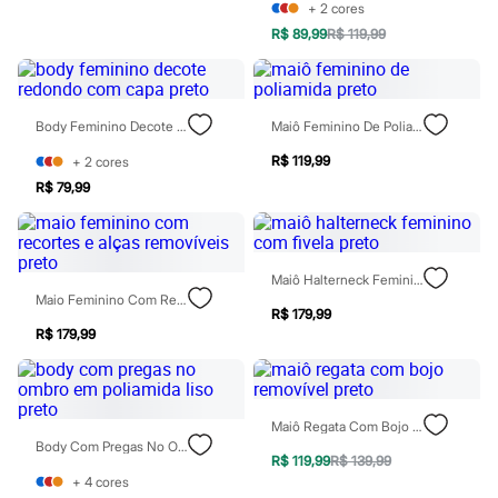
Chinelos
+
2
cores
Sapatos
R$ 89,99
R$ 119,99
Sandálias e Papetes
Tênis
Moda esportiva
Acessórios
Body Feminino Decote Redondo Com Capa Preto
Maiô Feminino De Poliamida Preto
Bermudas
Camisetas
R$ 119,99
+
2
cores
Calças
Calçados
R$ 79,99
Regatas
Moda íntima
Cuecas
Meias
Maiô Halterneck Feminino Com Fivela Preto
Pijamas
Maio Feminino Com Recortes E Alças Removíveis Preto
Moda praia
R$ 179,99
Personagens
R$ 179,99
Plus size
Blusas e Camisetas
Calças
Camisas
Maiô Regata Com Bojo Removível Preto
Casacos e Jaquetas
Body Com Pregas No Ombro Em Poliamida Liso Preto
Jeans
R$ 119,99
R$ 139,99
Moda esportiva
+
4
cores
Shorts e Bermudas