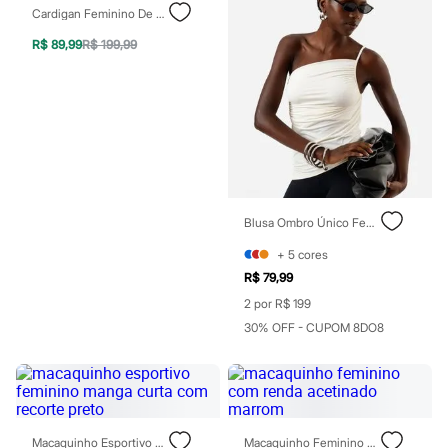
Sawary
Cardigan Feminino De Tricot Texturizado Off White
Yessica
Moda esportiva
R$ 89,99
R$ 199,99
Acessórios
Blusas
Calçados
Leggings
Shorts e Bermudas
Tops
Moda íntima
Calcinhas
Cintas e Modeladores
Meias
Blusa Ombro Único Feminina Franzida Assimétrica Off White
Pijamas
Sutiãs e Tops
+
5
cores
Moda praia
R$ 79,99
Biquínis
2 por R$ 199
Maiôs
Saídas de praia
30% OFF - CUPOM 8DO8
Personagens
Plus size
Blusas e Camisetas
Calças
Casacos e Jaquetas
Jeans
Macaquinho Esportivo Feminino Manga Curta Com Recorte Preto
Macaquinho Feminino Com Renda Acetinado Marrom