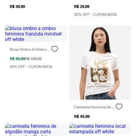
Todos os produtos
R$ 39,99
R$ 29,99
Infantil
Em alta
30% OFF - CUPOM 8DO8
Arrumadinho para os meninos
Romântico para as meninas
Inverno
Novidades
Roupas menina
0 a 24 meses
Blusa Ombro A Ombro Feminina Franzida Mindset Off White
1 a 5 anos
4 a 12 anos
R$ 89,99
R$ 129,99
10 a 16 anos
30% OFF - CUPOM 8DO8
Roupas menino
0 a 24 meses
1 a 5 anos
4 a 12 anos
10 a 16 anos
Acessórios
Recém-nascido
Bolsas e Mochilas
Camiseta Feminina De Algodão Manga Curta Floral Off White
Chapéus
R$ 45,99
Calçados
Botas
Chinelos
Pantufas