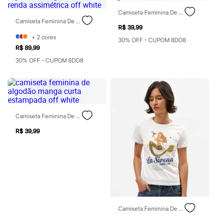
Blush
Camiseta Feminina De Algodão Fashion Off White
Corretivo
Camiseta Feminina De Algodão Manga Curta Com Renda Assimétrica Off White
Gloss
R$ 39,99
Pó facial
+
2
cores
30% OFF - CUPOM 8DO8
Sombras
R$ 89,99
Al Wataniah
Banderas
30% OFF - CUPOM 8DO8
Beleza C&A
Boca Rosa
Bruna Tavares
Carolina Herrera
Ciclo
Fran by Franciny Ehlke
Camiseta Feminina De Algodão Manga Curta Estampada Off White
Jean Paul Gaultier
Lancôme
R$ 39,99
Mari Maria
Mascavo
Niina Secrets
Océane
Payot
Rabanne
Real Techniques
Vizzela
Vult
Camiseta Feminina De Algodão Manga Curta Estampada Off White