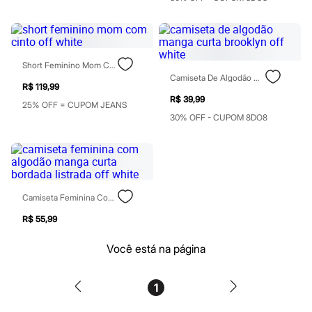
Babuche
Botas
Chinelos
Pantufas
Sandálias
Tênis
Short Feminino Mom Com Cinto Off White
Marcas
Camiseta De Algodão Manga Curta Brooklyn Off White
R$ 119,99
Beira Rio
R$ 39,99
Cartago
25% OFF = CUPOM JEANS
Grendene
30% OFF - CUPOM 8DO8
Havaianas
Ipanema
Moleca
Oneself
Redley
Rider
Camiseta Feminina Com Algodão Manga Curta Bordada Listrada Off White
Via Uno
Vizzano
R$ 55,99
Zaxy
Esportivo
Você está na página
Novidades
Calças
Casacos e Jaquetas
1
Casacos e Jaquetas
Plus size