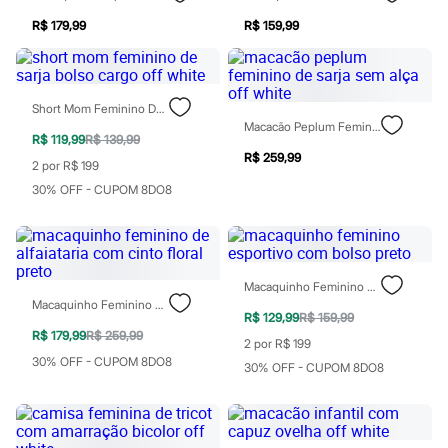
Moda esportiva
Shorts e Saias
R$ 179,99
R$ 159,99
Vestidos
Masculino
Em alta
Dia dos Pais
Short Mom Feminino De Sarja Bolso Cargo Off White
Inverno
Macacão Peplum Feminino De Sarja Sem Alça Off White
Novidades
R$ 119,99
R$ 139,99
Roupas
R$ 259,99
2 por R$ 199
Bermudas
Camisas
30% OFF - CUPOM 8DO8
Calças
Camisetas e Regatas
Casacos e Jaquetas
Jeans
Polos
Macaquinho Feminino Esportivo Com Bolso Preto
Acessórios
Macaquinho Feminino De Alfaiataria Com Cinto Floral Preto
Bolsas e Mochilas
R$ 129,99
R$ 159,99
Chapéus e Bonés
R$ 179,99
R$ 259,99
2 por R$ 199
Cintos
30% OFF - CUPOM 8DO8
Carteiras
30% OFF - CUPOM 8DO8
Óculos
Relógios
Calçados
Botas