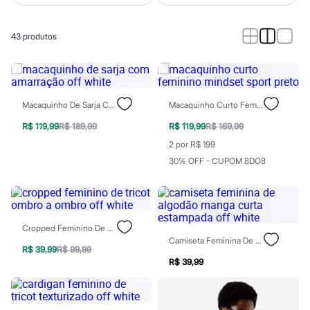
Calças
Casacos e Jaquetas
Jeans
43
produtos
Macacões
Saias
Shorts e Bermudas
Vestidos
Acessórios
Bolsas
Macaquinho De Sarja Com Amarração Off White
Macaquinho Curto Feminino Mindset Sport Preto
Bonés e Chapéus
Bijoux
R$ 119,99
R$ 189,99
R$ 119,99
R$ 169,99
Cintos
2 por R$ 199
Óculos
30% OFF - CUPOM 8DO8
Relógios
Calçados
Botas
Chinelos
Rasteirinhas
Sandálias
Cropped Feminino De Tricot Ombro A Ombro Off White
Sapatilhas
Camiseta Feminina De Algodão Manga Curta Estampada Off White
Tênis
R$ 39,99
R$ 99,99
Marcas
R$ 39,99
City
Clock House
Mindset