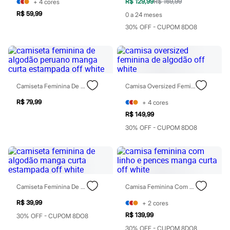
Botas
R$ 129,99
R$ 169,99
+
4
cores
Chinelos
R$ 59,99
0 a 24 meses
Pantufas
30% OFF - CUPOM 8DO8
Rasteirinhas
Sandálias
Sapatilhas
Sapatos
Scarpin
Tamancos
Tênis
Camiseta Feminina De Algodão Peruano Manga Curta Estampada Off White
Camisa Oversized Feminina De Algodão Off White
Masculino
Chinelos
R$ 79,99
+
4
cores
Sandálias
R$ 149,99
Sapatênis
30% OFF - CUPOM 8DO8
Sapatos
Tênis
Menina
Babuche
Botas
Chinelos
Pantufas
Camiseta Feminina De Algodão Manga Curta Estampada Off White
Camisa Feminina Com Linho E Pences Manga Curta Off White
Sandálias
R$ 39,99
+
2
cores
Sapatilhas
Tênis
R$ 139,99
30% OFF - CUPOM 8DO8
Menino
30% OFF - CUPOM 8DO8