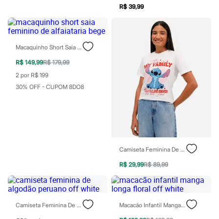
Perfumes
R$ 39,99
Perfumes femininos
Perfumes infantis
Perfumes masculinos
Todos os produtos
Mindse7
Macaquinho Short Saia Feminino De Alfaiataria Bege
Novidades
Blusas
R$ 149,99
R$ 179,99
Calças
2 por R$ 199
Casacos e Jaquetas
30% OFF - CUPOM 8DO8
Jeans
Saias
Shorts e Bermudas
T-shirt
Vestidos
Acessórios
Alfaiataria
Calçados
Camiseta Feminina De Algodão Manga Curta Stitch Off White
Guarda-roupa
R$ 29,99
R$ 89,99
Moda esportiva
Plus size
Special Basics
Calçados
Novidades
Camiseta Feminina De Algodão Peruano Off White
Macacão Infantil Manga Longa Floral Off White
Feminino