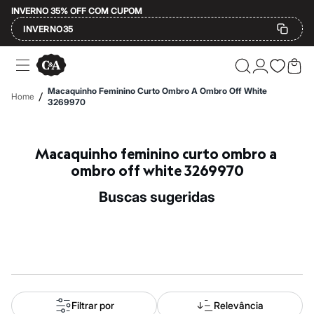
INVERNO 35% OFF COM CUPOM
INVERNO35
Ofertas
Compre por Departamento
Feminino
Macaquinho Feminino Curto Ombro A Ombro Off White
/
Home
Masculino
3269970
Infantil
Calçados
Mindse7
Macaquinho feminino curto ombro a 
Plus Size
Até 20% off
ombro off white 3269970
Até 40% off
Até 60% off
buscas sugeridas
A partir de 60% off
Feminino
Em alta
Inverno
Alfaiataria
Novidades
Roupas
Blusas e Camisetas
Básicos
Filtrar por
Relevância