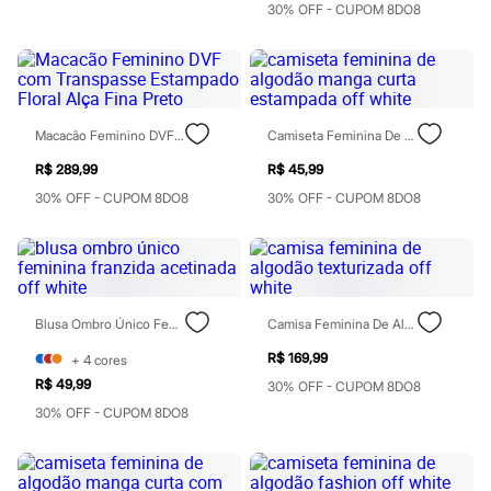
30% OFF - CUPOM 8DO8
Patrulha Canina
Sonic
Stitch
Beleza
Kits
Perfumes árabes
Novidades
Macacão Feminino DVF Com Transpasse Estampado Floral Alça Fina Preto
Camiseta Feminina De Algodão Manga Curta Estampada Off White
Cabelos
R$ 289,99
R$ 45,99
Condicionador
Escovas e Pentes
30% OFF - CUPOM 8DO8
30% OFF - CUPOM 8DO8
Finalizadores
Shampoo
Tratamento
Cuidados com o corpo
Hidratante
Protetor solar
Blusa Ombro Único Feminina Franzida Acetinada Off White
Camisa Feminina De Algodão Texturizada Off White
Tratamento
Cuidados com o rosto
R$ 169,99
+
4
cores
Esfoliante
R$ 49,99
30% OFF - CUPOM 8DO8
Hidratante
Protetor solar
30% OFF - CUPOM 8DO8
Tônicos
Maquiagens
Base
Batom