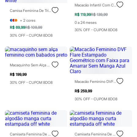
Chinelos
Macacão Infantil Com Capuz Ovelha Off White
Sapatos
Camisa Feminina De Tricot Com Amarração Bicolor Off White
Sandálias e Papetes
R$ 119,99
R$ 139,99
Tênis
+
2
cores
0 a 24 meses
Moda esportiva
R$ 69,99
R$ 109,99
Acessórios
30% OFF - CUPOM 8DO8
Bermudas
30% OFF - CUPOM 8DO8
Camisetas
Calças
Calçados
Regatas
Moda íntima
Macaquinho Sem Alça Feminino Com Babados Preto
Cuecas
Meias
R$ 199,99
Pijamas
Macacão Feminino DVF Flare Estampado Geométrico Com Faixa Para Amarrar Sem Manga Azul Claro
30% OFF - CUPOM 8DO8
Moda praia
Personagens
R$ 259,99
Plus size
30% OFF - CUPOM 8DO8
Blusas e Camisetas
Calças
Camisas
Casacos e Jaquetas
Jeans
Moda esportiva
Shorts e Bermudas
Camiseta Feminina De Algodão Manga Curta Estampada Off White
Camiseta Feminina De Algodão Manga Curta Estampada Off White