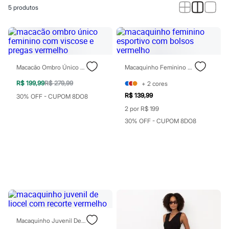
Novidades
5
produtos
Roupas
Blusas e Camisetas
Básicos
Calças
Casacos e Jaquetas
Jeans
Macacões
Macacão Ombro Único Feminino Com Viscose E Pregas Vermelho
Macaquinho Feminino Esportivo Com Bolsos Vermelho
Saias
Shorts e Bermudas
R$ 199,99
R$ 279,99
+
2
cores
Vestidos
R$ 139,99
30% OFF - CUPOM 8DO8
Acessórios
2 por R$ 199
Bolsas
Bonés e Chapéus
30% OFF - CUPOM 8DO8
Bijoux
Cintos
Óculos
Relógios
Calçados
Botas
Chinelos
Rasteirinhas
Sandálias
Sapatilhas
Macaquinho Juvenil De Liocel Com Recorte Vermelho
Tênis