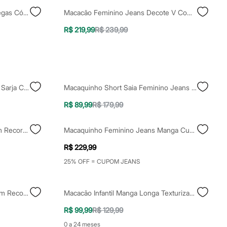
Calça Feminina Com Linho E Pregas Cós Elástico Vermelha
Macacão Feminino Jeans Decote V Com Cinto Azul
R$ 219,99
R$ 239,99
Macacão Sem Alça Feminino De Sarja Canelado Marrom
Macaquinho Short Saia Feminino Jeans Azul
R$ 89,99
R$ 179,99
Macacão De Viscose Infantil Com Recortes Azul
Macaquinho Feminino Jeans Manga Curta Azul
R$ 229,99
25% OFF = CUPOM JEANS
Macacão Sem Alça Feminino Com Recortes E Lurex Preto
Macacão Infantil Manga Longa Texturizado Bege
R$ 99,99
R$ 129,99
0 a 24 meses