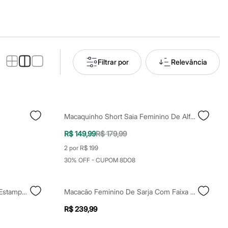
Filtrar por
Relevância
Macaquinho Short Saia Feminino De Alfaiataria Bege
R$ 149,99
R$ 179,99
2 por R$ 199
30% OFF - CUPOM 8DO8
Macacão Longo Manga Bufante Estampado Isaac Silva Multicor
Macacão Feminino De Sarja Com Faixa Marrom
R$ 239,99