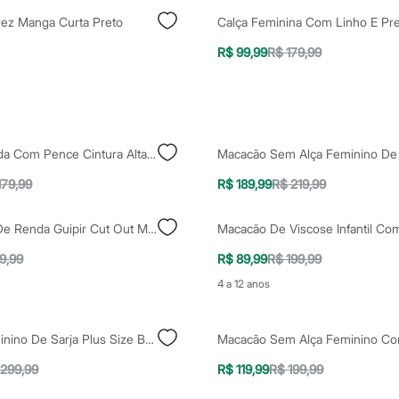
ez Manga Curta Preto
R$ 99,99
R$ 179,99
Calça Alfaiatada Com Pence Cintura Alta Vermelho Escuro
179,99
R$ 189,99
R$ 219,99
Macaquinho De Renda Guipir Cut Out Manga Longa Preto
9,99
R$ 89,99
R$ 199,99
4 a 12 anos
Macacão Feminino De Sarja Plus Size Bege
 299,99
R$ 119,99
R$ 199,99