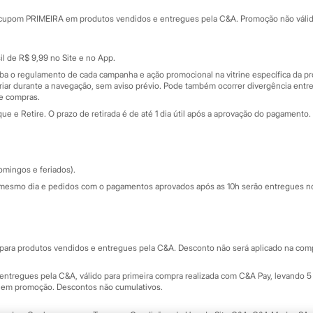
rtão
Cupons de desconto
cupom PRIMEIRA em produtos vendidos e entregues pela C&A. Promoção não válida p
Cartão presente
atórios
Sobre o cartão presente
nceira
l de R$ 9,99 no Site e no App.
de
iba o regulamento de cada campanha e ação promocional na vitrine específica da
iar durante a navegação, sem aviso prévio. Pode também ocorrer divergência entre
de compras.
 e Retire. O prazo de retirada é de até 1 dia útil após a aprovação do pagamento. 
omingos e feriados).
mesmo dia e pedidos com o pagamentos aprovados após as 10h serão entregues no 
Segurança e qualidade
ara produtos vendidos e entregues pela C&A. Desconto não será aplicado na compr
ntregues pela C&A, válido para primeira compra realizada com C&A Pay, levando 5 
s em promoção. Descontos não cumulativos.