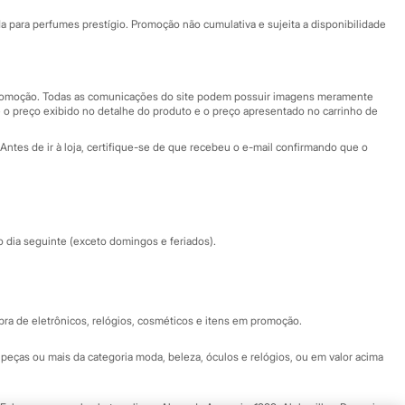
Ajuda
Fale conosco
ara perfumes prestígio. Promoção não cumulativa e sujeita a disponibilidade
Nossas lojas
Nossas lojas plus size
Central de ética
 promoção. Todas as comunicações do site podem possuir imagens meramente
 o preço exibido no detalhe do produto e o preço apresentado no carrinho de
Eventos
Antes de ir à loja, certifique-se de que recebeu o e-mail confirmando que o
Especial Dia dos Pais
dia seguinte (exceto domingos e feriados).
a de eletrônicos, relógios, cosméticos e itens em promoção.
peças ou mais da categoria moda, beleza, óculos e relógios, ou em valor acima