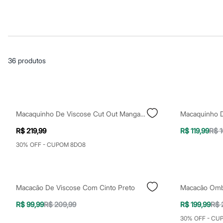
Blusas e Camisetas
Básicos
Calças
Casacos e Jaquetas
Jeans
Macacões
Saias
36
produtos
Shorts e Bermudas
Vestidos
Acessórios
Bolsas
Bonés e Chapéus
Bijoux
Macaquinho De Viscose Cut Out Manga Curta Natureza Multicor
Cintos
Óculos
R$ 219,99
R$ 119,99
R$ 1
Relógios
Calçados
30% OFF - CUPOM 8DO8
Botas
Chinelos
Rasteirinhas
Sandálias
Macacão De Viscose Com Cinto Preto
Sapatilhas
Tênis
R$ 99,99
R$ 209,99
R$ 199,99
R$ 
Marcas
City
30% OFF - CU