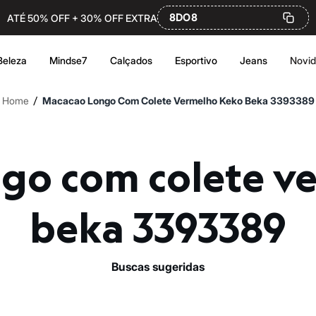
8DO8
ATÉ 50% OFF + 30% OFF EXTRA
Beleza
Mindse7
Calçados
Esportivo
Jeans
Novi
/
Home
Macacao Longo Com Colete Vermelho Keko Beka 3393389
beka 3393389
buscas sugeridas