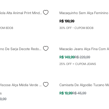
Macaquinho Gola Alta Animal Print Mindset Multicor
R$ 199,99
POM 8DO8
30% OFF - CUPOM 8DO8
Colete Feminino De Sarja Decote Redondo Bege
R$ 149,99
R$ 229,99
25% OFF = CUPOM JEANS
Cropped De Viscose Alça Média Verde Médio - Kaki
s
R$ 19,99
R$ 45,99
9,99