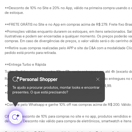
Solicite seu ca
Chinelos
Mapa do site
**Desconto de 10% no Site e 20% no App, válido na primeira compra usando o 
Pantufas
Governança
Investidores
de estoque.
Rasteirinhas
Ouvidoria / Rel
Sala de imprensa
Sandálias
Educação fina
**FRETE GRÁTIS no Site e no App em compras acima de R$ 279. Frete fixo Brasi
Tênis
Privacidade
Diversão
Sustentabilida
*Promoções válidas enquanto durarem os estoques, em itens selecionados. Sa
Configuração de cookies
Marcas
ilustrativas e podem ser encerradas a qualquer momento. Os preços poderão var
Minha privacidade
Baby Club
compras. Em caso de divergências de preços, o valor válido será o do carrinho 
Fifteen
**Retire suas compras realizadas pelo APP e site da C&A com a modalidade Clique
Miss Fifteen
pedido está pronto para retirada.
Palomino
Moda íntima
**Entrega Turbo e Rápida
Calcinhas
Turbo: Pedidos aprovados entre 10h e 17h, serão entregues em até 4h (exceto d
Cuecas
Meias
Rápida: Pedidos com os pagamentos aprovados até as 10h, serão entregues no 
Personal Shopper
Pijamas
*O valor do frete para o turbo é R$ 24,99 e para a rápida é R$ 14,99.
Te ajudo a procurar produtos, montar looks e encontrar
Moda praia
Formas de pagamento
presentes. O que está precisando?
*Essa condição ainda não estará disponível em todas as lojas.
Biquínis e Maiôs
Blusas de proteção
Sungas
*Compre pelo Whatsapp e ganhe 10% off nas compras acima de R$ 200. Válido p
Personagens
Bluey
C&A Pay: desconto de 10% para compras no site e no app, produtos vendidos e e
Disney
de R$ 400. Desconto não válido para compra de eletrônicos, smartwatch e iten
Hello Kitty
Homem Aranha