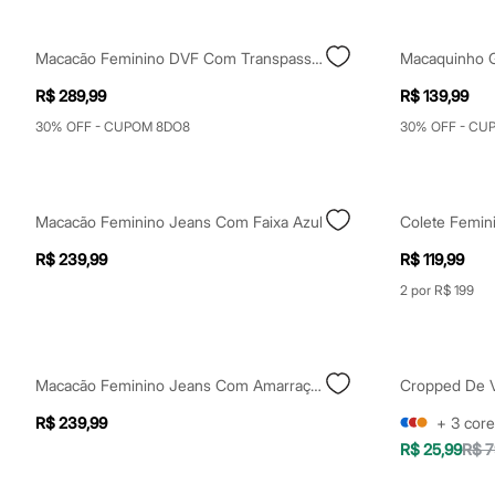
Clock House
Mindset
Sawary
Macacão Feminino DVF Com Transpasse Estampado Floral Alça Fina Preto
Yessica
Moda esportiva
R$ 289,99
R$ 139,99
Acessórios
Blusas
30% OFF - CUPOM 8DO8
30% OFF - CU
Calçados
Leggings
Shorts e Bermudas
Tops
Macacão Feminino Jeans Com Faixa Azul
Moda íntima
Calcinhas
R$ 239,99
R$ 119,99
Cintas e Modeladores
Meias
2 por R$ 199
Pijamas
Sutiãs e Tops
Moda praia
Biquínis
Maiôs
Macacão Feminino Jeans Com Amarração Azul
Saídas de praia
R$ 239,99
+
3
core
Personagens
Plus size
R$ 25,99
R$ 7
Blusas e Camisetas
Calças