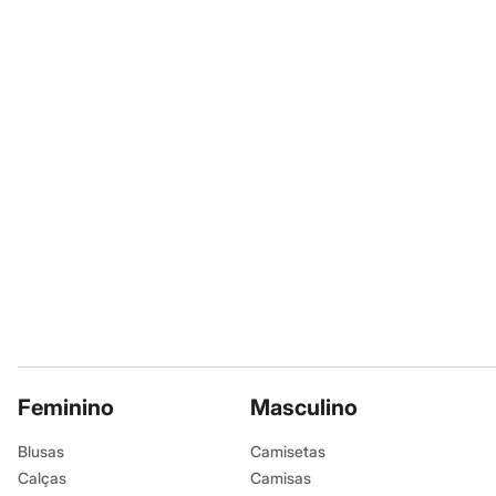
Calçados
Botas
Chinelos
Sapatos
Sandálias e Papetes
Tênis
Moda esportiva
Acessórios
Bermudas
Camisetas
Calças
Calçados
Regatas
Moda íntima
Cuecas
Meias
Pijamas
Moda praia
Personagens
Plus size
Feminino
Masculino
Blusas e Camisetas
Calças
Camisas
Blusas
Camisetas
Casacos e Jaquetas
Calças
Camisas
Jeans