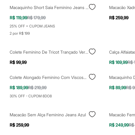
Casacos e Jaquetas
Macaquinho Short Saia Feminino Jeans Azul
Macacão Xadr
Jeans
Moda esportiva
R$ 119,99
R$ 179,99
R$ 259,99
Shorts e Saias
Vestidos
25% OFF = CUPOM JEANS
Masculino
2 por R$ 199
Em alta
Dia dos Pais
Inverno
Novidades
Colete Feminino De Tricot Trançado Vermelho
Roupas
Bermudas
R$ 99,99
R$ 169,99
R$ 
Camisas
Calças
Colete Alongado Feminino Com Viscose Preto
Camisetas e Regatas
Casacos e Jaquetas
R$ 189,99
R$ 219,99
R$ 89,99
R$ 9
Jeans
Polos
30% OFF - CUPOM 8DO8
Acessórios
Bolsas e Mochilas
Chapéus e Bonés
Macacão Sem Alça Feminino Jeans Azul
Cintos
Carteiras
R$ 259,99
R$ 249,99
R$
Óculos
Relógios