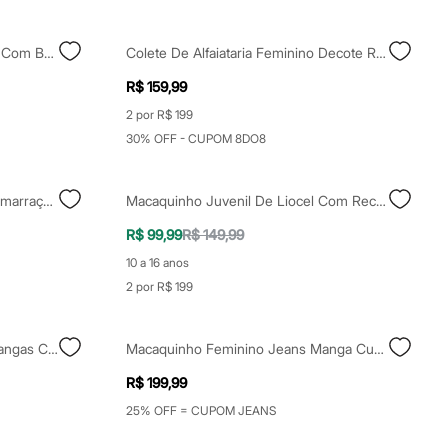
Macaquinho Sem Alça Feminino Com Babados Preto
Colete De Alfaiataria Feminino Decote Redondo Marrom
R$ 159,99
2 por R$ 199
30% OFF - CUPOM 8DO8
Macacão Jeans Alça Fina Com Amarração Azul
Macaquinho Juvenil De Liocel Com Recorte Vermelho
R$ 99,99
R$ 149,99
10 a 16 anos
2 por R$ 199
Camiseta De Algodão Tucano Mangas Curtas Kaki
Macaquinho Feminino Jeans Manga Curta Azul
R$ 199,99
25% OFF = CUPOM JEANS