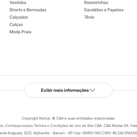
Vestidos
Rasteirinhas
Shorts e Bermudas
Sandálias e Papetes
Calçados
Tênis
Calças
Moda Praia
Serviços
Exibir mais informações
Tipos de serviços
o C&A
Clique e retire
Trocas e devoluções
ograma
Copyright Notice: © C&A e suas entidades relacionadas.
Formas de pagamento
dos. Conheça nossos Termos e Condições de Uso do Site C&A. C&A Modas SA. Fale
Todas as vantagens
ay
eda Araguaia, 1222, Alphaville - Barueri - SP Cep: 06455-000 CNPJ 45.242.914/00
Minha C&A