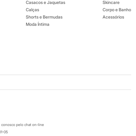
Casacos e Jaquetas
Skincare
Calças
Corpo e Banho
Shorts e Bermudas
Acessórios
Moda Íntima
Baixe o app
Google store
Apple store
Atendimento
 conosco pelo chat on-line
01-05