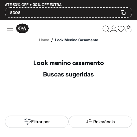
ATÉ 50% OFF + 30% OFF EXTRA
8DO8
Ofertas
Compre por Departamento
Feminino
/
Home
Look Menino Casamento
Masculino
Infantil
Calçados
Mindse7
Look menino casamento
Plus Size
Até 20% off
buscas sugeridas
Até 40% off
Até 60% off
A partir de 60% off
Feminino
Em alta
Inverno
Alfaiataria
Novidades
Roupas
Filtrar por
Relevância
Blusas e Camisetas
Básicos