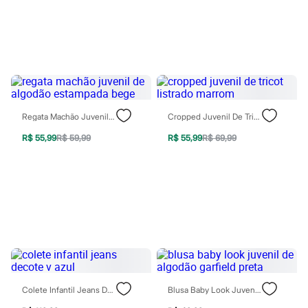
Sawary
Yessica
Moda esportiva
Acessórios
Blusas
Calçados
Leggings
Shorts e Bermudas
Tops
Moda íntima
Regata Machão Juvenil De Algodão Estampada Bege
Cropped Juvenil De Tricot Listrado Marrom
Calcinhas
Cintas e Modeladores
R$ 55,99
R$ 59,99
R$ 55,99
R$ 69,99
Meias
Pijamas
Sutiãs e Tops
Moda praia
Biquínis
Maiôs
Saídas de praia
Personagens
Plus size
Blusas e Camisetas
Calças
Casacos e Jaquetas
Colete Infantil Jeans Decote V Azul
Blusa Baby Look Juvenil De Algodão Garfield Preta
Jeans