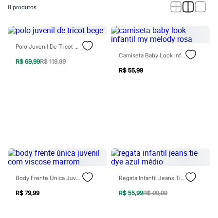
Calças
8
produtos
Casacos e Jaquetas
Jeans
Macacões
Saias
Shorts e Bermudas
Polo Juvenil De Tricot Bege
Vestidos
Camiseta Baby Look Infantil My Melody Rosa
Acessórios
R$ 69,99
R$ 119,99
Bolsas
R$ 55,99
Bonés e Chapéus
Bijoux
Cintos
Óculos
Relógios
Calçados
Botas
Chinelos
Rasteirinhas
Sandálias
Sapatilhas
Tênis
Body Frente Única Juvenil Com Viscose Marrom
Regata Infantil Jeans Tie Dye Azul Médio
Marcas
City
R$ 79,99
R$ 55,99
R$ 99,99
Clock House
Mindset