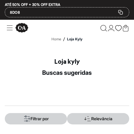
ATÉ 50% OFF + 30% OFF EXTRA
8DO8
Ofertas
Compre por Departamento
Feminino
/
Home
Loja Kyly
Masculino
Infantil
Calçados
Mindse7
Loja kyly
Plus Size
Até 20% off
buscas sugeridas
Até 40% off
Até 60% off
A partir de 60% off
Feminino
Em alta
Inverno
Alfaiataria
Novidades
Roupas
Filtrar por
Relevância
Blusas e Camisetas
Básicos