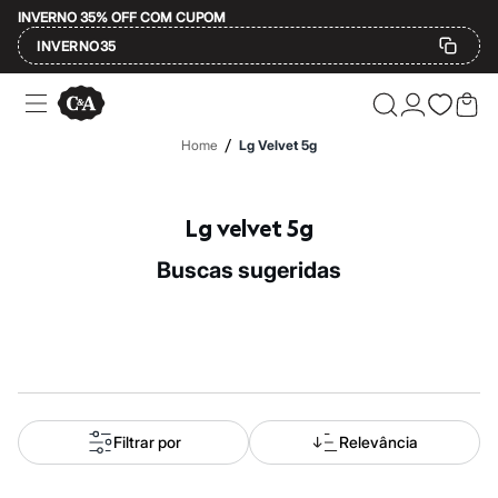
INVERNO 35% OFF COM CUPOM
INVERNO35
Ofertas
Compre por Departamento
Feminino
/
Home
Lg Velvet 5g
Masculino
Infantil
Calçados
Mindse7
Lg velvet 5g
Plus Size
Até 20% off
buscas sugeridas
Até 40% off
Até 60% off
A partir de 60% off
Feminino
Em alta
Inverno
Alfaiataria
Novidades
Roupas
Filtrar por
Relevância
Blusas e Camisetas
Básicos