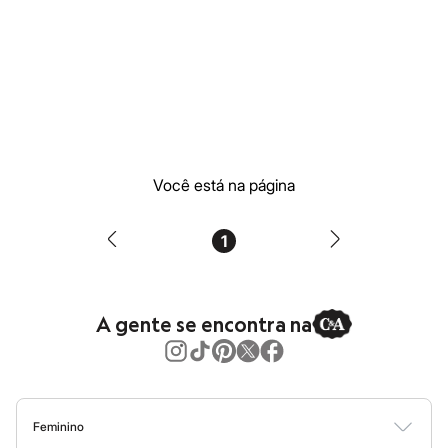
Blusas e Camisetas
Calças
Casacos e Jaquetas
Jeans
Moda esportiva
Shorts e Saias
Vestidos
Masculino
Em alta
Dia dos Pais
Você está na página
Inverno
Novidades
Roupas
Bermudas
1
Camisas
Calças
Camisetas e Regatas
Casacos e Jaquetas
A gente se encontra na
Jeans
Polos
Acessórios
Bolsas e Mochilas
Chapéus e Bonés
Cintos
Feminino
Carteiras