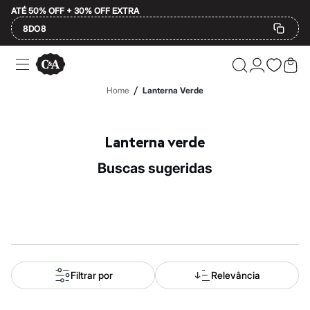
ATÉ 50% OFF + 30% OFF EXTRA
8DO8
Ofertas
Compre por Departamento
Feminino
/
Home
Lanterna Verde
Masculino
Infantil
Calçados
Mindse7
Lanterna verde
Plus Size
2 calçados por R$189
buscas sugeridas
2 peças por R$199
3 lingeries por R$99
3 itens de beleza por R$129
Até 20% off
Até 40% off
Até 60% off
A partir de 60% off
Feminino
Em alta
Filtrar por
Relevância
Inverno
Alfaiataria