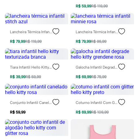
Sawary
R$ 59,99
R$ 119,99
Yessica
Moda esportiva
Acessórios
Blusas
Calçados
Lancheira Térmica Infantil Stitch Azul
Lancheira Térmica Infantil Minnie Rosa
Leggings
Shorts e Bermudas
R$ 79,99
R$ 119,99
R$ 79,99
R$ 99,99
Tops
Moda íntima
Calcinhas
Cintas e Modeladores
Tiara Infantil Hello Kitty Texturizada Branca
Galocha Infantil Degrade Hello Kitty Grendene Rosa
Meias
Pijamas
R$ 39,99
R$ 59,99
R$ 69,99
R$ 79,99
Sutiãs e Tops
Moda praia
Biquínis
Maiôs
Saídas de praia
Conjunto Infantil Canelado Hello Kitty Rosa
Coturno Infantil Com Glitter Hello Kitty Preto
Personagens
R$ 59,99
R$ 69,99
R$ 109,99
Plus size
Blusas e Camisetas
Calças
Casacos e Jaquetas
Jeans