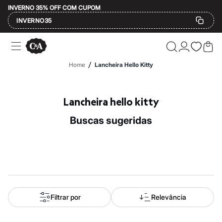
INVERNO 35% OFF COM CUPOM
INVERNO35
Ofertas
Compre por Departamento
Feminino
/
Home
Lancheira Hello Kitty
Masculino
Infantil
Calçados
Mindse7
Lancheira hello kitty
Plus Size
Até 20% off
buscas sugeridas
Até 40% off
Até 60% off
A partir de 60% off
Feminino
Em alta
Inverno
Alfaiataria
Novidades
Roupas
Filtrar por
Relevância
Blusas e Camisetas
Básicos