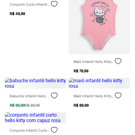
Moda esportiva
Conjunto Curto Infantil De Algodão Hello Kitty Com Glitter Rosa
Shorts e Saias
Vestidos
R$ 49,99
Masculino
Em alta
Dia dos Pais
Inverno
Novidades
Roupas
Bermudas
Camisas
Calças
Maiô Infantil Hello Kitty Rosa
Camisetas e Regatas
R$ 79,99
Casacos e Jaquetas
Jeans
Polos
Acessórios
Bolsas e Mochilas
Babuche Infantil Hello Kitty Rosa
Maiô Infantil Hello Kitty Rosa
Chapéus e Bonés
Cintos
R$ 69,99
R$ 89,99
R$ 89,99
Carteiras
Óculos
Relógios
Calçados
Conjunto Infantil Curto Hello Kitty Com Capuz Rosa
Botas