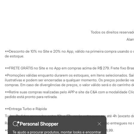
Sapatos
Sobre a C&A
Cartão C&A
Sandálias e Papetes
Sobre o cartã
Fornecedores
Tênis
Moda esportiva
Termos e condições
C&A&VC
Acessórios
Conheça o pr
Política de privacidade
Bermudas
Todos os direitos reserva
Trabalhe conosco
C&A Pay
Camisetas
Sobre o C&A P
Alam
Calças
Sustentabilidade
Calçados
Solicite seu ca
Mapa do site
Regatas
**Desconto de 10% no Site e 20% no App, válido na primeira compra usando o 
Governança
Investidores
de estoque.
Moda íntima
Ouvidoria / Rel
Cuecas
Sala de imprensa
Meias
Educação fina
**FRETE GRÁTIS no Site e no App em compras acima de R$ 279. Frete fixo Brasi
Pijamas
Privacidade
Sustentabilida
*Promoções válidas enquanto durarem os estoques, em itens selecionados. Sa
Configuração de cookies
Moda praia
ilustrativas e podem ser encerradas a qualquer momento. Os preços poderão var
Personagens
Minha privacidade
compras. Em caso de divergências de preços, o valor válido será o do carrinho 
Plus size
**Retire suas compras realizadas pelo APP e site da C&A com a modalidade Clique
Blusas e Camisetas
pedido está pronto para retirada.
Calças
Camisas
**Entrega Turbo e Rápida
Casacos e Jaquetas
Jeans
Turbo: Pedidos aprovados entre 10h e 17h, serão entregues em até 4h (exceto d
Moda esportiva
Rápida: Pedidos com os pagamentos aprovados até as 10h, serão entregues no 
Personal Shopper
Shorts e Bermudas
*O valor do frete para o turbo é R$ 24,99 e para a rápida é R$ 14,99.
Todos os produtos
Te ajudo a procurar produtos, montar looks e encontrar