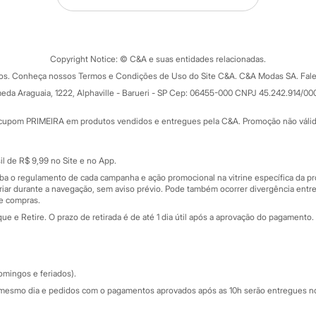
Tipos de serviços
o C&A
Clique e retire
Trocas e devoluções
ograma
Copyright Notice: © C&A e suas entidades relacionadas.
Formas de pagamento
dos. Conheça nossos Termos e Condições de Uso do Site C&A. C&A Modas SA. Fale
Todas as vantagens
ay
eda Araguaia, 1222, Alphaville - Barueri - SP Cep: 06455-000 CNPJ 45.242.914/00
Minha C&A
rtão
Cupons de desconto
cupom PRIMEIRA em produtos vendidos e entregues pela C&A. Promoção não válida p
Cartão presente
atórios
Sobre o cartão presente
nceira
l de R$ 9,99 no Site e no App.
de
iba o regulamento de cada campanha e ação promocional na vitrine específica da
iar durante a navegação, sem aviso prévio. Pode também ocorrer divergência entre
de compras.
 e Retire. O prazo de retirada é de até 1 dia útil após a aprovação do pagamento. 
omingos e feriados).
mesmo dia e pedidos com o pagamentos aprovados após as 10h serão entregues no 