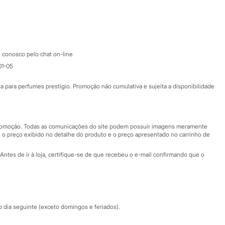
Google store
Apple store
Atendimento
 conosco pelo chat on-line
01-05
Ajuda
Fale conosco
ara perfumes prestígio. Promoção não cumulativa e sujeita a disponibilidade
Nossas lojas
Nossas lojas plus size
Central de ética
 promoção. Todas as comunicações do site podem possuir imagens meramente
 o preço exibido no detalhe do produto e o preço apresentado no carrinho de
Eventos
Antes de ir à loja, certifique-se de que recebeu o e-mail confirmando que o
Especial Dia dos Pais
dia seguinte (exceto domingos e feriados).